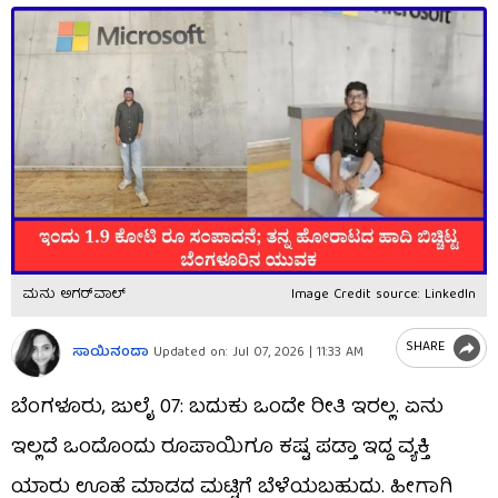
ಮನು ಅಗರ್‌ವಾಲ್‌
Image Credit source: LinkedIn
SHARE
ಸಾಯಿನಂದಾ
Updated on:
Jul 07, 2026 | 11:33 AM
ಬೆಂಗಳೂರು, ಜುಲೈ 07: ಬದುಕು ಒಂದೇ ರೀತಿ ಇರಲ್ಲ. ಏನು
ಇಲ್ಲದೆ ಒಂದೊಂದು ರೂಪಾಯಿಗೂ ಕಷ್ಟ ಪಡ್ತಾ ಇದ್ದ ವ್ಯಕ್ತಿ
ಯಾರು ಊಹೆ ಮಾಡದ ಮಟ್ಟಿಗೆ ಬೆಳೆಯಬಹುದು. ಹೀಗಾಗಿ