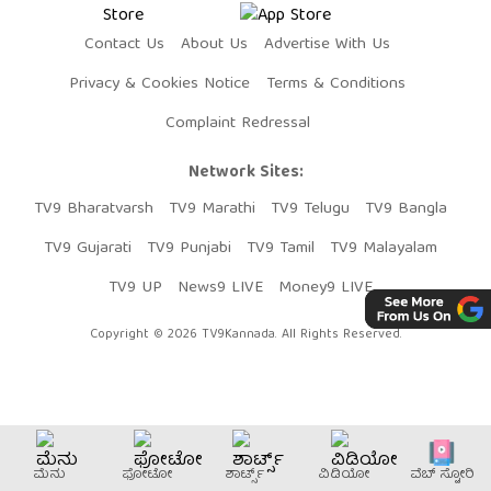
Contact Us
About Us
Advertise With Us
Privacy & Cookies Notice
Terms & Conditions
Complaint Redressal
Network Sites:
TV9 Bharatvarsh
TV9 Marathi
TV9 Telugu
TV9 Bangla
TV9 Gujarati
TV9 Punjabi
TV9 Tamil
TV9 Malayalam
TV9 UP
News9 LIVE
Money9 LIVE
Copyright © 2026 TV9Kannada. All Rights Reserved.
ಮೆನು
ಫೋಟೋ
ಶಾರ್ಟ್ಸ್
ವಿಡಿಯೋ
ವೆಬ್​ ಸ್ಟೋರಿ