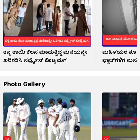
ತನ್ನ ತಾಯಿ ಕೆಲಸ ಮಾಡುತ್ತಿದ್ದ ಮನೆಯನ್ನೇ
ಮಹಿಳೆಯರ ಶೂ 
ಖರೀದಿಸಿ ಸರ್ಪ್ರೈಸ್ ಕೊಟ್ಟ ಮಗ
ಫ್ಲಾಟ್‌ಗಳಿಗೆ ನುಸು
Photo Gallery