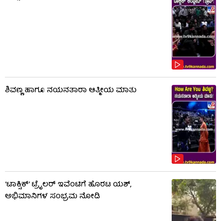
ಶಿವಣ್ಣ ಹಾಗೂ ನಯನತಾರಾ ಆತ್ಮೀಯ ಮಾತು
‘ಟಾಕ್ಸಿಕ್’ ಟ್ರೈಲರ್ ಇವೆಂಟಿಗೆ ಹೊರಟ ಯಶ್,
ಅಭಿಮಾನಿಗಳ ಸಂಭ್ರಮ ನೋಡಿ