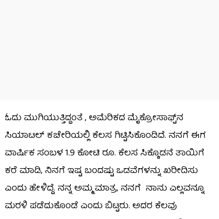
ಓದು ಮುಗಿಯುತ್ತಿದ್ದಂತೆ , ಅಮೆರಿಕದ ಮೈಕ್ರೋಸಾಫ್ಟ್‌ನ
ಸಿಯಾಟಲ್ ಕಚೇರಿಯಲ್ಲಿ ಕೆಲಸ ಗಿಟ್ಟಿಸಿಕೊಂಡಿದೆ. ನನಗೆ ಈಗ
ವಾರ್ಷಿಕ ಸಂಬಳ 1.9 ಕೋಟಿ ರೂ. ಕೆಲಸ ಸಿಕ್ಕೊಡನೆ ತಾಯಿಗೆ
ಕರೆ ಮಾಡಿ, ನಿನಗೆ ಇಷ್ಟ ಬಂದಷ್ಟು ಒಡವೆಗಳನ್ನು ಖರೀದಿಸು
ಎಂದು ಹೇಳಿದ್ದೆ. ನನ್ನ ಅಮ್ಮ ಮಾತ್ರ, ನನಗೆ ನಾನು ಎಲ್ಲವನ್ನೂ
ಮರಳಿ ಪಡೆದುಕೊಂಡೆ ಎಂದು ಬಿಟ್ಟರು. ಅದರ ಕೆಲವು