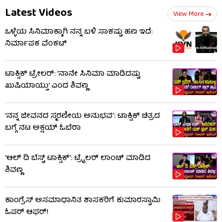
Latest Videos
View More
ಒಳ್ಳೆಯ ಸಿನಿಮಾಕ್ಕಾಗಿ ನನ್ನ ಬಳಿ ಸಾಕಷ್ಟು ಹಣ ಇದೆ:
ನಿರ್ಮಾಪಕ ವೆಂಕಟ್
ಟಾಕ್ಸಿಕ್ ಟ್ರೇಲರ್​: ‘ನಾನೇ ಸಿನಿಮಾ ಮಾಡಿದಷ್ಟು
ಖುಷಿಯಾಯ್ತು’ ಎಂದ ಶಿವಣ್ಣ
‘ನನ್ನ ಜೀವನದ ಸ್ಮರಣೀಯ ಅನುಭವ’: ಟಾಕ್ಸಿಕ್ ಚಿತ್ರದ
ಬಗ್ಗೆ ನಟ ಅಕ್ಷಯ್ ಓಬೆರಾ
‘ಆಲ್​ ದಿ ಬೆಸ್ಟ್​ ಟಾಕ್ಸಿಕ್’: ಟ್ರೈಲರ್​ ಲಾಂಚ್ ಮಾಡಿದ
ಶಿವಣ್ಣ
ಕಾಂಗ್ರೆಸ್ ಅಸಮಾಧಾನಿತ ಶಾಸಕರಿಗೆ ಕುಮಾರಸ್ವಾಮಿ
ಓಪರ್ ಆಫರ್!