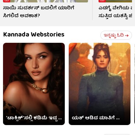
ಸಾಯಿ ಸುದರ್ಶನ್ ಬದಲಿಗೆ ಯಾರಿಗೆ
ಎಡಗೈ ವೇಗಿಯ ಮುಂ
ಸಿಗಲಿದೆ ಅವಕಾಶ?
ಸುತ್ತಿದ ಯಶಸ್ವಿ ಜೈ
Kannada Webstories
ಇನ್ನಷ್ಟು ಓದಿ
‘ಟಾಕ್ಸಿಕ್​’ನಲ್ಲಿ ಕಡಿಮೆ ಇದ್ದ ...
ಯಶ್ ಆಡಿದ ಮಾತಿಗೆ ...