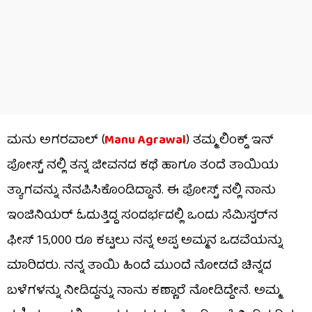
ಮನು ಅಗರವಾಲ್ (
Manu Agrawal
) ತಮ್ಮ ಲಿಂಕ್ಡ್ ಇನ್
ಪೋಸ್ಟ್ ನಲ್ಲಿ ತನ್ನ ಜೀವನದ ಕಥೆ ಹಾಗೂ ತಂದೆ ತಾಯಿಯ
ತ್ಯಾಗವನ್ನು ನೆನಪಿಸಿಕೊಂಡಿದ್ದಾನೆ. ಈ ಪೋಸ್ಟ್ ನಲ್ಲಿ ನಾನು
ಇಂಜಿನಿಯರ್ ಓದುತ್ತಿದ್ದ ಸಂದರ್ಭದಲ್ಲಿ ಒಂದು ಸೆಮಿಸ್ಟರ್‌ನ
ಫೀಸ್ 15,000 ರೂ ಕಟ್ಟಲು ನನ್ನ ಅಪ್ಪ ಅಮ್ಮನ ಒಡವೆಯನ್ನು
ಮಾರಿದರು. ನನ್ನ ತಾಯಿ ಹಿಂದೆ ಮುಂದೆ ನೋಡದೆ ಚಿನ್ನದ
ಬಳೆಗಳನ್ನು ನೀಡಿದ್ದನ್ನು ನಾನು ಕಣ್ಣಾರೆ ನೋಡಿದ್ದೇನೆ. ಅಮ್ಮ