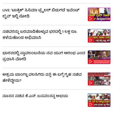
LIVE: ‘ಟಾಕ್ಸಿಕ್’ ಸಿನಿಮಾ ಟ್ರೈಲರ್ ಬಿಡುಗಡೆ ಇವೆಂಟ್
ಲೈವ್ ಇಲ್ಲಿ ನೋಡಿ
ಸಚಿವರನ್ನು ಬರಮಾಡಿಕೊಳ್ಳುವ ಭರದಲ್ಲಿ 1 ಲಕ್ಷ ರೂ.
ಕಳೆದುಕೊಂಡ ಅಭಿಮಾನಿ
ಭಾರತದಲ್ಲಿ ಸ್ವಾವಲಂಬನೆಯ ನವ ಯುಗ ಆರಂಭ ಎಂದ
ಪ್ರಧಾನಿ ಮೋದಿ
ಅಕ್ರಮ ಬಾಂಗ್ಲಾ ವಲಸಿಗರು ಪತ್ತೆ: ಈ ಬಗ್ಗೆ ಗೃಹ ಸಚಿವ
ಹೇಳಿದ್ದೇನು?
ನೂತನ ಸಚಿವ ಕೆ.ಎಸ್. ಬಸವಂತಪ್ಪ ಅಭಯ