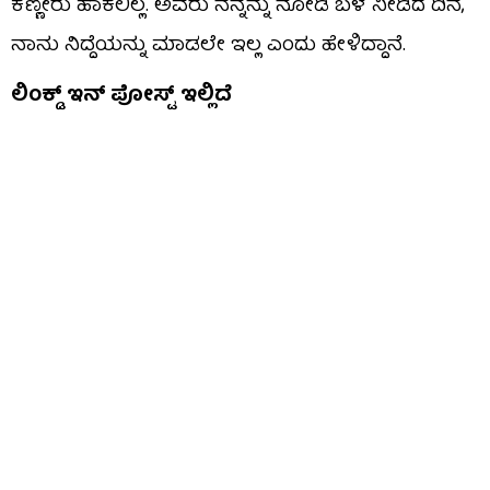
ಕಣ್ಣೀರು ಹಾಕಲಿಲ್ಲ. ಅವರು ನನ್ನನ್ನು ನೋಡಿ ಬಳೆ ನೀಡಿದ ದಿನ,
ನಾನು ನಿದ್ದೆಯನ್ನು ಮಾಡಲೇ ಇಲ್ಲ ಎಂದು ಹೇಳಿದ್ದಾನೆ.
ಲಿಂಕ್ಡ್ ಇನ್ ಪೋಸ್ಟ್ ಇಲ್ಲಿದೆ