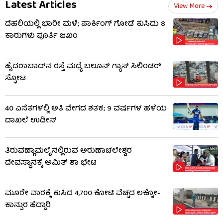
Latest Articles
View More
ದೆಹಲಿಯಲ್ಲಿ ಭಾರೀ ಮಳೆ; ಪಾರ್ಕಿಂಗ್ ಗೋಡೆ ಕುಸಿದು 8
ಕಾರುಗಳು ಪೂರ್ತಿ ಜಖಂ
ಹೈದರಾಬಾದ್​ನ ರಸ್ತೆ ಮಧ್ಯೆ ಬಲೂನ್ ಗ್ಯಾಸ್ ಸಿಲಿಂಡರ್
ಸ್ಫೋಟ
40 ಎಸೆತಗಳಲ್ಲಿ ಅತಿ ವೇಗದ ಶತಕ; 9 ವರ್ಷಗಳ ಹಳೆಯ
ದಾಖಲೆ ಉಡೀಸ್
ತಿರುವಣ್ಣಾಮಲೈನಲ್ಲಿರುವ ಅರುಣಾಚಲೇಶ್ವರ
ದೇವಸ್ಥಾನಕ್ಕೆ ಅಮಿತ್ ಶಾ ಭೇಟಿ
ಮೂರೇ ವಾರಕ್ಕೆ ಕುಸಿದ 4,700 ಕೋಟಿ ವೆಚ್ಚದ ಲಕ್ನೋ-
ಕಾನ್ಪುರ ಹೆದ್ದಾರಿ