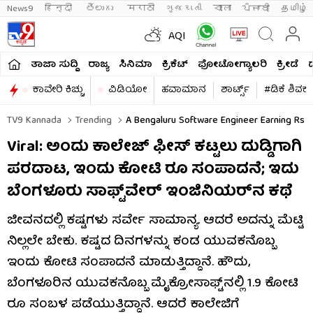
News9
हिन्दी 
తెలుగు 
मराठी
ગુજરાતી
বাংলা
ਪੰਜਾਬੀ
தமிழ்
AQI
ತಾಜಾ ಸುದ್ದಿ
ರಾಜ್ಯ
ಸಿನಿಮಾ
ಕ್ರಿಕೆಟ್​
ಫೋಟೋಗ್ಯಾಲರಿ
ಕ್ರೀಡೆ
ಕಾವೇರಿ ಕಿಚ್ಚು
ವಿಡಿಯೋ
ಹವಾಮಾನ
ಶಾರ್ಟ್ಸ್​
#ಡಿಕೆ ಶಿವಕ
TV9 Kannada
Trending
A Bengaluru Software Engineer Earning Rs 1.
Viral: ಅಂದು ಕಾಲೇಜ್ ಫೀಸ್ ಕಟ್ಟಲು ದುಡ್ಡಿಗಾಗಿ
ಪರದಾಟ, ಇಂದು ಕೋಟಿ ರೂ ಸಂಪಾದನೆ; ಇದು
ಬೆಂಗಳೂರು ಸಾಫ್ಟ್‌ವೇರ್ ಇಂಜಿನಿಯರ್‌ನ ಕಥೆ
ಜೀವನದಲ್ಲಿ ಕಷ್ಟಗಳು ಸರ್ವೇ ಸಾಮಾನ್ಯ. ಆದರೆ ಅದನ್ನು ಮೆಟ್ಟಿ
ನಿಲ್ಲಲೇ ಬೇಕು. ಕಷ್ಟದ ದಿನಗಳನ್ನು ಕಂಡ ಯುವಕನೊಬ್ಬ
ಇಂದು ಕೋಟಿ ಸಂಪಾದನೆ ಮಾಡುತ್ತಿದ್ದಾನೆ. ಹೌದು,
ಬೆಂಗಳೂರಿನ ಯುವಕನೊಬ್ಬ ಮೈಕ್ರೋಸಾಫ್ಟ್‌ನಲ್ಲಿ 1.9 ಕೋಟಿ
ರೂ ಸಂಬಳ ಪಡೆಯುತ್ತಿದ್ದಾನೆ. ಆದರೆ ಕಾಲೇಜಿಗೆ