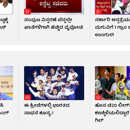
ಕ್ಕೆ
ಸಂಪುಟ ವಿಸ್ತರಣೆ ಬೆನ್ನಲ್ಲೇ
ಸರ್ಕಾರಿ ಆಸ್ಪತ್ರೆಯ
ಾಸ್
ಖಾತೆಗಳಿಗಾಗಿ ಹೆಚ್ಚಿದ ಪೈಪೋಟಿ
ಮಗುವಿಗೆ 1 ಗ್ರಾಂ ಚ
ಉಂಗುರ!
ಸಿ
ಈ ಕ್ರೀಡೆಗಳಲ್ಲಿ ಭಾರತದ
ಹೊಸ ಟಿ20 ಲೀಗ್​ನ
ಿಂಗ್
ಸಾಧನೆ ಶೂನ್ಯ..!
ಕಣಕ್ಕಿಳಿಯಲಿದ್ದಾ
ಗಿಲ್