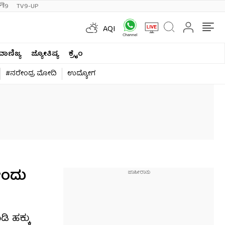
ी9
TV9-UP
AQI
ವಾಣಿಜ್ಯ
ಜ್ಯೋತಿಷ್ಯ
ಕ್ರೈಂ
#ನರೇಂದ್ರ ಮೋದಿ
ಉದ್ಯೋಗ
ೇಂದು
ಿ ಹಕ್ಕು