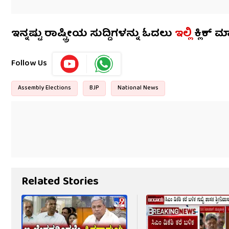
ಇನ್ನಷ್ಟು ರಾಷ್ಟ್ರೀಯ ಸುದ್ದಿಗಳನ್ನು ಓದಲು
ಇಲ್ಲಿ
ಕ್ಲಿಕ್ ಮ
Follow Us
Assembly Elections
BJP
National News
Related Stories