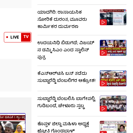
ಯಾದಗಿರಿ: ರಾಸಾಯನಿಕ
ಸೋರಿಕೆ ದುರಂತ, ಮೂವರು
ಕಾರ್ಮಿಕರ ದುರ್ಮರಣ
TV
LIVE
ಉದಯನಿಧಿ ಬಿಡುಗಡೆ; ವಿಜಯ್​​
ನ ಡಮ್ಮಿ ಸಿಎಂ ಎಂದ ಸ್ಟಾಲಿನ್
ಪುತ್ರ
ಕೆಎಸ್​ಆರ್​ಟಿಸಿ ಬಸ್​ ತಡೆದು
ಸುಬ್ಬಾರೆಡ್ಡಿ ಬೆಂಬಲಿಗರ ಆಕ್ರೋಶ!
ಸುಬ್ಬಾರೆಡ್ಡಿ ಬೆಂಬಲಿಸಿ ಬಾಗೇಪಲ್ಲಿ,
ಗುಡಿಬಂಡೆ, ಚೇಳೂರು ಸ್ತಬ್ಧ
ಕೊಪ್ಪಳ ಜಿಲ್ಲಾ ಮಹಿಳಾ ಅಧ್ಯಕ್ಷೆ
ಜ್ಯೋತಿ ಗೊಂಡಬಾಳ್