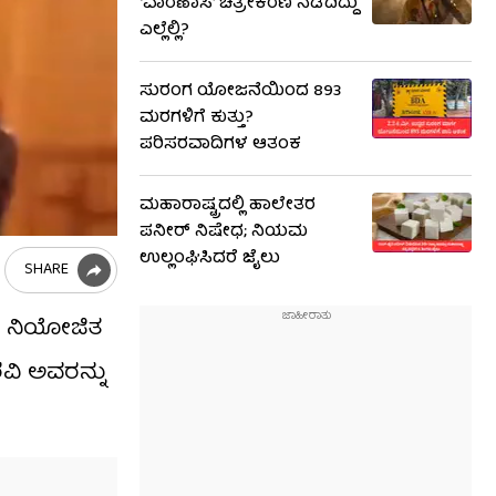
‘ವಾರಣಾಸಿ’ ಚಿತ್ರೀಕರಣ ನಡೆದಿದ್ದು
ಎಲ್ಲೆಲ್ಲಿ?
ಸುರಂಗ ಯೋಜನೆಯಿಂದ 893
ಮರಗಳಿಗೆ ಕುತ್ತು?
ಪರಿಸರವಾದಿಗಳ ಆತಂಕ
ಮಹಾರಾಷ್ಟ್ರದಲ್ಲಿ ಹಾಲೇತರ
ಪನೀರ್ ನಿಷೇಧ; ನಿಯಮ
ಉಲ್ಲಂಘಿಸಿದರೆ ಜೈಲು
SHARE
ಳದ ನಿಯೋಜಿತ
ವಿ ಅವರನ್ನು