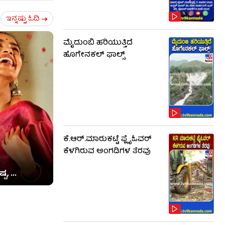
ಇನ್ನಷ್ಟು ಓದಿ
ಮೈದುಂಬಿ ಹರಿಯುತ್ತಿದೆ
ಹೊಗೇನಕಲ್ ಫಾಲ್ಸ್
ಕೆ.ಆರ್​.ಮಾರುಕಟ್ಟೆ ಫ್ಲೈಓವರ್
ಕೆಳಗಿರುವ ಅಂಗಡಿಗಳ ತೆರವು
ಟ, ...