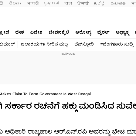
दी 
తెలుగు 
मराठी
ગુજરાતી
বাংলা
ਪੰਜਾਬੀ
தமிழ்
മലയാളം
मन
ಕ್ರೀಡೆ
ದೇಶ
ವಿದೇಶ
ಜೀವನಶೈಲಿ
ಆರೋಗ್ಯ
ವೈರಲ್​
ಅಧ್ಯಾತ್ಮ
ವಕುಮಾರ್​
ಜಲಾಶಯಗಳ ನೀರಿನ ಮಟ್ಟ
ವೆಬ್​ಸ್ಟೋರಿ
#ಬೆಂಗಳೂರು ಸುದ್ದಿ
Stakes Claim To Form Government In West Bengal
 ಸರ್ಕಾರ ರಚನೆಗೆ ಹಕ್ಕು ಮಂಡಿಸಿದ ಸುವ
ು ಅಧಿಕಾರಿ ರಾಜ್ಯಪಾಲ ಆರ್.ಎನ್.ರವಿ ಅವರನ್ನು ಭೇಟಿ ಮಾಡ