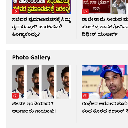
ಸಚಿವರ ಪ್ರಮಾಣವಚನಕ್ಕೆ ಸಿದ್ದು
ರಾಜೀನಾಮೆ ನೀಡುವ ಮಟ್ಟ
ಗೈರಾಗಿದ್ಯಾಕೆ? ಜಾರಕಿಹೊಳಿ
ಹೋಗಿದ್ದ ಶಾಸಕ ಶ್ರೀನಿವ
ಹಿಂಗ್ಯಾಕಂದ್ರು?
ದಿಢೀರ್ ಯುಟರ್ನ್
Photo Gallery
ಟೀಮ್ ಇಂಡಿಯಾದ 7
ಗಂಭೀರ ಆರೋಪ ಹೊರಿ
ಆಟಗಾರರು ಗಾಯಾಳು!
ತಂಡ ತೊರೆದ ಶಶಾಂಕ್ ಸ