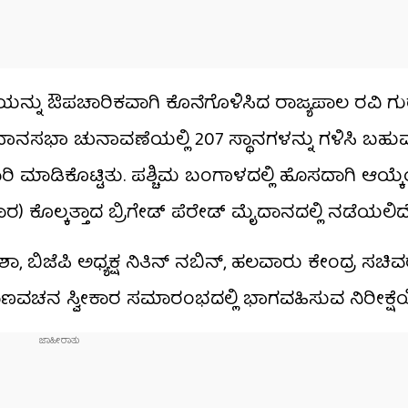
್ನು ಔಪಚಾರಿಕವಾಗಿ ಕೊನೆಗೊಳಿಸಿದ ರಾಜ್ಯಪಾಲ ರವಿ ಗು
ಿಧಾನಸಭಾ ಚುನಾವಣೆಯಲ್ಲಿ 207 ಸ್ಥಾನಗಳನ್ನು ಗಳಿಸಿ ಬಹುಮ
ಾರಿ ಮಾಡಿಕೊಟ್ಟಿತು. ಪಶ್ಚಿಮ ಬಂಗಾಳದಲ್ಲಿ ಹೊಸದಾಗಿ ಆಯ್ಕ
ೊಲ್ಕತ್ತಾದ ಬ್ರಿಗೇಡ್ ಪೆರೇಡ್ ಮೈದಾನದಲ್ಲಿ ನಡೆಯಲಿದೆ
, ಬಿಜೆಪಿ ಅಧ್ಯಕ್ಷ ನಿತಿನ್ ನಬಿನ್, ಹಲವಾರು ಕೇಂದ್ರ ಸಚಿವ
ಾಣವಚನ ಸ್ವೀಕಾರ ಸಮಾರಂಭದಲ್ಲಿ ಭಾಗವಹಿಸುವ ನಿರೀಕ್ಷೆಯ