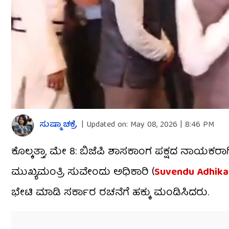
ಸುಷ್ಮಾ ಚಕ್ರೆ
|
Updated on:
May 08, 2026 | 8:46 PM
ಕೊಲ್ಕತ್ತಾ, ಮೇ 8: ಬಿಜೆಪಿ ಶಾಸಕಾಂಗ ಪಕ್ಷದ ನಾಯ
ಮುಖ್ಯಮಂತ್ರಿ ಸುವೇಂದು ಅಧಿಕಾರಿ (
Suvendu Adhika
ಭೇಟಿ ಮಾಡಿ ಸರ್ಕಾರ ರಚನೆಗೆ ಹಕ್ಕು ಮಂಡಿಸಿದರು.