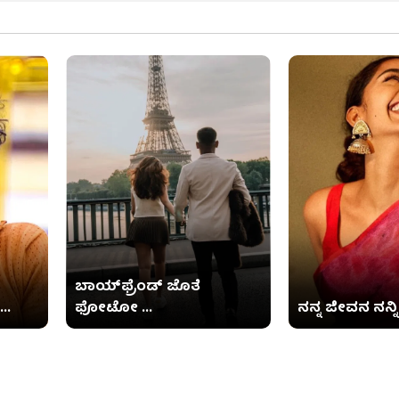
ಬಾಯ್​​ಫ್ರೆಂಡ್ ಜೊತೆ
..
ಫೋಟೋ ...
ನನ್ನ ಜೀವನ ನನ್ನಿಷ್