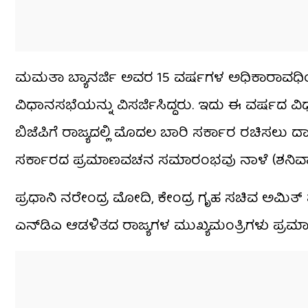
ಮಮತಾ ಬ್ಯಾನರ್ಜಿ ಅವರ 15 ವರ್ಷಗಳ ಅಧಿಕಾರಾವಧಿಯನ
ವಿಧಾನಸಭೆಯನ್ನು ವಿಸರ್ಜಿಸಿದ್ದರು. ಇದು ಈ ವರ್ಷದ ವ
ಬಿಜೆಪಿಗೆ ರಾಜ್ಯದಲ್ಲಿ ಮೊದಲ ಬಾರಿ ಸರ್ಕಾರ ರಚಿಸಲು ದ
ಸರ್ಕಾರದ ಪ್ರಮಾಣವಚನ ಸಮಾರಂಭವು ನಾಳೆ (ಶನಿವಾರ) ಕ
ಪ್ರಧಾನಿ ನರೇಂದ್ರ ಮೋದಿ, ಕೇಂದ್ರ ಗೃಹ ಸಚಿವ ಅಮಿತ್ ಶಾ
ಎನ್‌ಡಿಎ ಆಡಳಿತದ ರಾಜ್ಯಗಳ ಮುಖ್ಯಮಂತ್ರಿಗಳು ಪ್ರಮ