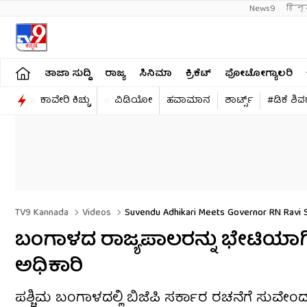
News9
हिन्
ತಾಜಾ ಸುದ್ದಿ
ರಾಜ್ಯ
ಸಿನಿಮಾ
ಕ್ರಿಕೆಟ್​
ಫೋಟೋಗ್ಯಾಲರಿ
ಕಾವೇರಿ ಕಿಚ್ಚು
ವಿಡಿಯೋ
ಹವಾಮಾನ
ಶಾರ್ಟ್ಸ್​
#ಡಿಕೆ ಶಿ
TV9 Kannada
Videos
Suvendu Adhikari Meets Governor RN Ravi 
ಬಂಗಾಳದ ರಾಜ್ಯಪಾಲರನ್ನು ಭೇಟಿಯಾಗಿ
ಅಧಿಕಾರಿ
ಪಶ್ಚಿಮ ಬಂಗಾಳದಲ್ಲಿ ಬಿಜೆಪಿ ಸರ್ಕಾರ ರಚನೆಗೆ ಸುವೇಂದ