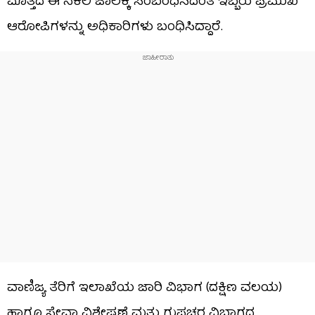
ಮೊತ್ತದ ಈ ನಕಲಿ ಜಾಲಕ್ಕೆ ಸಂಬಂಧಿಸಿದಂತೆ ಇಬ್ಬರು ಪ್ರಮುಖ
ಆರೋಪಿಗಳನ್ನು ಅಧಿಕಾರಿಗಳು ಬಂಧಿಸಿದ್ದಾರೆ.
ವಾಣಿಜ್ಯ ತೆರಿಗೆ ಇಲಾಖೆಯ ಜಾರಿ ವಿಭಾಗ (ದಕ್ಷಿಣ ವಲಯ)
ಹಾಗೂ ಸೇವಾ ವಿಶ್ಲೇಷಣೆ ಮತ್ತು ಗುಪ್ತಚರ ವಿಭಾಗದ