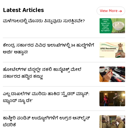
Latest Articles
View More
ಮಳೆಗಾಲದಲ್ಲಿ ಮೊಸರು ತಿನ್ನುವುದು ಸುರಕ್ಷಿತವೇ?
ಕೇಂದ್ರ ಸರ್ಕಾರದ ವಿವಿಧ ಇಲಾಖೆಗಳಲ್ಲಿ 34 ಹುದ್ದೆಗಳಿಗೆ
ಅರ್ಜಿ ಆಹ್ವಾನ!
ಹೋಟೆಲ್‌ಗಳ ಬೆನ್ನಲ್ಲೇ ನಕಲಿ ಕಾಸ್ಮೆಟಿಕ್ಸ್ ಮೇಲೆ
ಸರ್ಕಾರದ ಹದ್ದಿನ ಕಣ್ಣು!
ಎಲ್ಲ ದಾಖಲೆಗಳ ಮುರಿದು ಹಾಕಿದ ‘ಸ್ಪೈಡರ್ ಮ್ಯಾನ್:
ಬ್ರ್ಯಾಂಡ್ ನ್ಯೂ ಡೇ’
ಕಾಶ್ಮೀರಿ ಪಂಡಿತ್ ಉದ್ಯೋಗಿಗಳಿಗೆ ಉಗ್ರರ ಆನ್​ಲೈನ್
ಬೆದರಿಕೆ