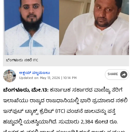
ಬೆಂಗಳೂರು ನಕಲಿ ITC
ಅಕ್ಷಯ್​ ಪಲ್ಲಮಜಲು​​
SHARE
Updated on:
May 13, 2026 | 10:14 PM
ಬೆಂಗಳೂರು, ಮೇ.13:
ಕರ್ನಾಟಕ ಸರ್ಕಾರದ ವಾಣಿಜ್ಯ ತೆರಿಗೆ
ಇಲಾಖೆಯು ರಾಜ್ಯದ ರಾಜಧಾನಿಯಲ್ಲಿ ಭಾರಿ ಪ್ರಮಾಣದ ನಕಲಿ
ಇನ್‌ಪುಟ್ ಟ್ಯಾಕ್ಸ್ ಕ್ರೆಡಿಟ್ (ITC) ವಂಚನೆ ಜಾಲವನ್ನು ಪತ್ತೆ
ಹಚ್ಚುವಲ್ಲಿ ಯಶಸ್ವಿಯಾಗಿದೆ. ಸುಮಾರು 2,384 ಕೋಟಿ ರೂ.