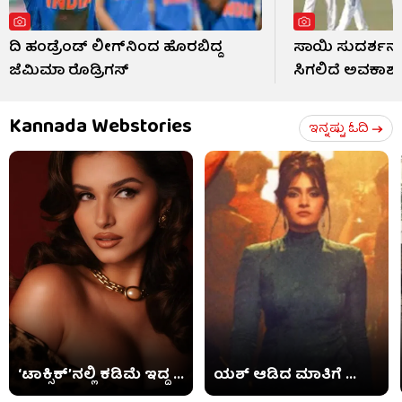
ದಿ ಹಂಡ್ರೆಂಡ್ ಲೀಗ್​ನಿಂದ ಹೊರಬಿದ್ದ
ಸಾಯಿ ಸುದರ್ಶನ್
ಜೆಮಿಮಾ ರೊಡ್ರಿಗಸ್
ಸಿಗಲಿದೆ ಅವಕಾಶ
Kannada Webstories
ಇನ್ನಷ್ಟು ಓದಿ
‘ಟಾಕ್ಸಿಕ್​’ನಲ್ಲಿ ಕಡಿಮೆ ಇದ್ದ ...
ಯಶ್ ಆಡಿದ ಮಾತಿಗೆ ...