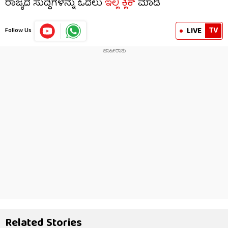
ರಾಜ್ಯದ ಸುದ್ದಿಗಳನ್ನು ಓದಲು
ಇಲ್ಲಿ ಕ್ಲಿಕ್
ಮಾಡಿ
TV
LIVE
Follow Us
Related Stories