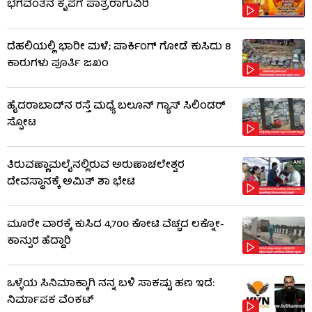
ಭಗವಂತನ ಕೃಪೆಗೆ ಪಾತ್ರರಾಗುವಿರಿ
ದೆಹಲಿಯಲ್ಲಿ ಭಾರೀ ಮಳೆ; ಪಾರ್ಕಿಂಗ್ ಗೋಡೆ ಕುಸಿದು 8
ಕಾರುಗಳು ಪೂರ್ತಿ ಜಖಂ
ಹೈದರಾಬಾದ್​ನ ರಸ್ತೆ ಮಧ್ಯೆ ಬಲೂನ್ ಗ್ಯಾಸ್ ಸಿಲಿಂಡರ್
ಸ್ಫೋಟ
ತಿರುವಣ್ಣಾಮಲೈನಲ್ಲಿರುವ ಅರುಣಾಚಲೇಶ್ವರ
ದೇವಸ್ಥಾನಕ್ಕೆ ಅಮಿತ್ ಶಾ ಭೇಟಿ
ಮೂರೇ ವಾರಕ್ಕೆ ಕುಸಿದ 4,700 ಕೋಟಿ ವೆಚ್ಚದ ಲಕ್ನೋ-
ಕಾನ್ಪುರ ಹೆದ್ದಾರಿ
ಒಳ್ಳೆಯ ಸಿನಿಮಾಕ್ಕಾಗಿ ನನ್ನ ಬಳಿ ಸಾಕಷ್ಟು ಹಣ ಇದೆ:
ನಿರ್ಮಾಪಕ ವೆಂಕಟ್