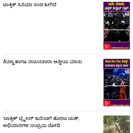
ಟಾಕ್ಸಿಕ್​​​ ಸಿನಿಮಾ ತಂಡ ಹೀಗಿದೆ
ಶಿವಣ್ಣ ಹಾಗೂ ನಯನತಾರಾ ಆತ್ಮೀಯ ಮಾತು
‘ಟಾಕ್ಸಿಕ್’ ಟ್ರೈಲರ್ ಇವೆಂಟಿಗೆ ಹೊರಟ ಯಶ್,
ಅಭಿಮಾನಿಗಳ ಸಂಭ್ರಮ ನೋಡಿ