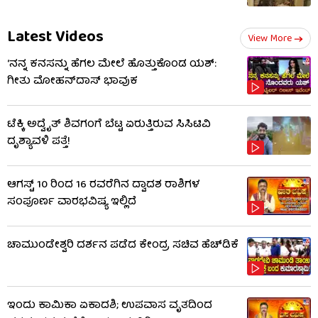
Latest Videos
View More
‘ನನ್ನ ಕನಸನ್ನು ಹೆಗಲ ಮೇಲೆ ಹೊತ್ತುಕೊಂಡ ಯಶ್:
ಗೀತು ಮೋಹನ್​​ದಾಸ್ ಭಾವುಕ
ಟೆಕ್ಕಿ ಅದ್ವೈತ್ ಶಿವಗಂಗೆ ಬೆಟ್ಟ ಏರುತ್ತಿರುವ ಸಿಸಿಟಿವಿ
ದೃಶ್ಯಾವಳಿ ಪತ್ತೆ!
ಆಗಸ್ಟ್ 10 ರಿಂದ 16 ರವರೆಗಿನ ದ್ವಾದಶ ರಾಶಿಗಳ
ಸಂಪೂರ್ಣ ವಾರಭವಿಷ್ಯ ಇಲ್ಲಿದೆ
ಚಾಮುಂಡೇಶ್ವರಿ ದರ್ಶನ ಪಡೆದ ಕೇಂದ್ರ ಸಚಿವ ಹೆಚ್​​ಡಿಕೆ
ಇಂದು ಕಾಮಿಕಾ ಏಕಾದಶಿ; ಉಪವಾಸ ವೃತದಿಂದ