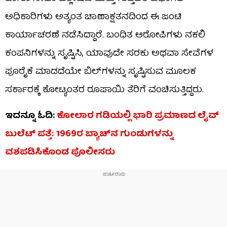
ಅಧಿಕಾರಿಗಳು ಅತ್ಯಂತ ಚಾಣಾಕ್ಷತನದಿಂದ ಈ ಜಂಟಿ
ಕಾರ್ಯಾಚರಣೆ ನಡೆಸಿದ್ದಾರೆ. ಬಂಧಿತ ಆರೋಪಿಗಳು ನಕಲಿ
ಕಂಪನಿಗಳನ್ನು ಸೃಷ್ಟಿಸಿ, ಯಾವುದೇ ಸರಕು ಅಥವಾ ಸೇವೆಗಳ
ಪೂರೈಕೆ ಮಾಡದೆಯೇ ಬಿಲ್‌ಗಳನ್ನು ಸೃಷ್ಟಿಸುವ ಮೂಲಕ
ಸರ್ಕಾರಕ್ಕೆ ಕೋಟ್ಯಂತರ ರೂಪಾಯಿ ತೆರಿಗೆ ವಂಚಿಸುತ್ತಿದ್ದರು.
ಇದನ್ನೂ ಓದಿ:
ಕೋಲಾರ ಗಡಿಯಲ್ಲಿ ಭಾರಿ ಪ್ರಮಾಣದ ಲೈವ್
ಬುಲೆಟ್ ಪತ್ತೆ: 1969ರ ಬ್ಯಾಚ್‌ನ ಗುಂಡುಗಳನ್ನು
ವಶಪಡಿಸಿಕೊಂಡ ಪೊಲೀಸರು