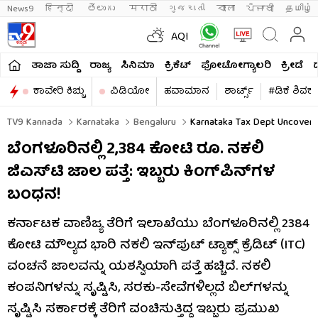
News9
हिन्दी 
తెలుగు 
मराठी
ગુજરાતી
বাংলা
ਪੰਜਾਬੀ
தமிழ்
AQI
ತಾಜಾ ಸುದ್ದಿ
ರಾಜ್ಯ
ಸಿನಿಮಾ
ಕ್ರಿಕೆಟ್​
ಫೋಟೋಗ್ಯಾಲರಿ
ಕ್ರೀಡೆ
ಕಾವೇರಿ ಕಿಚ್ಚು
ವಿಡಿಯೋ
ಹವಾಮಾನ
ಶಾರ್ಟ್ಸ್​
#ಡಿಕೆ ಶಿವಕ
TV9 Kannada
Karnataka
Bengaluru
Karnataka Tax Dept Uncovers 
ಬೆಂಗಳೂರಿನಲ್ಲಿ 2,384 ಕೋಟಿ ರೂ. ನಕಲಿ
ಜಿಎಸ್‌ಟಿ ಜಾಲ ಪತ್ತೆ: ಇಬ್ಬರು ಕಿಂಗ್‌ಪಿನ್‌ಗಳ
ಬಂಧನ!
ಕರ್ನಾಟಕ ವಾಣಿಜ್ಯ ತೆರಿಗೆ ಇಲಾಖೆಯು ಬೆಂಗಳೂರಿನಲ್ಲಿ ₹2384
ಕೋಟಿ ಮೌಲ್ಯದ ಭಾರಿ ನಕಲಿ ಇನ್‌ಪುಟ್ ಟ್ಯಾಕ್ಸ್ ಕ್ರೆಡಿಟ್ (ITC)
ವಂಚನೆ ಜಾಲವನ್ನು ಯಶಸ್ವಿಯಾಗಿ ಪತ್ತೆ ಹಚ್ಚಿದೆ. ನಕಲಿ
ಕಂಪನಿಗಳನ್ನು ಸೃಷ್ಟಿಸಿ, ಸರಕು-ಸೇವೆಗಳಿಲ್ಲದೆ ಬಿಲ್‌ಗಳನ್ನು
ಸೃಷ್ಟಿಸಿ ಸರ್ಕಾರಕ್ಕೆ ತೆರಿಗೆ ವಂಚಿಸುತ್ತಿದ್ದ ಇಬ್ಬರು ಪ್ರಮುಖ