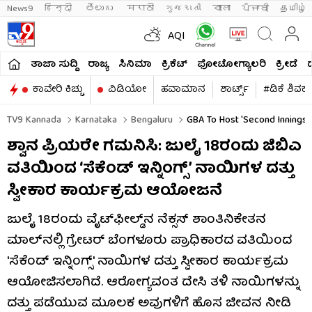
News9
हिन्दी 
తెలుగు 
मराठी
ગુજરાતી
বাংলা
ਪੰਜਾਬੀ
தமிழ்
AQI
ತಾಜಾ ಸುದ್ದಿ
ರಾಜ್ಯ
ಸಿನಿಮಾ
ಕ್ರಿಕೆಟ್​
ಫೋಟೋಗ್ಯಾಲರಿ
ಕ್ರೀಡೆ
ಕಾವೇರಿ ಕಿಚ್ಚು
ವಿಡಿಯೋ
ಹವಾಮಾನ
ಶಾರ್ಟ್ಸ್​
#ಡಿಕೆ ಶಿವಕ
TV9 Kannada
Karnataka
Bengaluru
GBA To Host 'Second Innings' 
ಶ್ವಾನ ಪ್ರಿಯರೇ ಗಮನಿಸಿ: ಜುಲೈ 18ರಂದು ಜಿಬಿಎ
ವತಿಯಿಂದ ‘ಸೆಕೆಂಡ್ ಇನ್ನಿಂಗ್ಸ್’ ನಾಯಿಗಳ ದತ್ತು
ಸ್ವೀಕಾರ ಕಾರ್ಯಕ್ರಮ ಆಯೋಜನೆ
ಜುಲೈ 18ರಂದು ವೈಟ್‌ಫೀಲ್ಡ್‌ನ ನೆಕ್ಸಸ್ ಶಾಂತಿನಿಕೇತನ
ಮಾಲ್‌ನಲ್ಲಿ ಗ್ರೇಟರ್​​ ಬೆಂಗಳೂರು ಪ್ರಾಧಿಕಾರದ ವತಿಯಿಂದ
'ಸೆಕೆಂಡ್ ಇನ್ನಿಂಗ್ಸ್' ನಾಯಿಗಳ ದತ್ತು ಸ್ವೀಕಾರ ಕಾರ್ಯಕ್ರಮ
ಆಯೋಜಿಸಲಾಗಿದೆ. ಆರೋಗ್ಯವಂತ ದೇಸಿ ತಳಿ ನಾಯಿಗಳನ್ನು
ದತ್ತು ಪಡೆಯುವ ಮೂಲಕ ಅವುಗಳಿಗೆ ಹೊಸ ಜೀವನ ನೀಡಿ