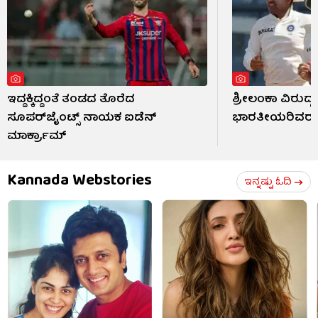
ಇದ್ದಕ್ಕಿದ್ದಂತೆ ತಂಡದ ತೊರೆದ
ಶ್ರೀಲಂಕಾ ವಿರುದ್ಧ
ಸೂಪರ್‌ಜೈಂಟ್ಸ್ ನಾಯಕ ಐಡೆನ್
ಭಾರತೀಯರಿವರು
ಮಾರ್ಕ್ರಾಮ್
Kannada Webstories
ಇನ್ನಷ್ಟು ಓದಿ