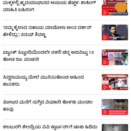
ಮಕ್ಕಳಲ್ಲಿ ಹೃದಯಾಘಾತದ ಅಪಾಯ ಹೆಚ್ಚಳ: ಶಾಕಿಂಗ್​​
ಮಾಹಿತಿ ಬಹಿರಂಗ
‘ನಮ್ಮ ಕೈಲಾದ ಸಹಾಯ ಮಾಡೋಣ ಅಂತ ದರ್ಶನ್
ಹೇಳಿದ್ರು’; ತನುಷ್ ಶಿವಣ್ಣ
ಬ್ಯಾಂಕ್ ಸಿಬ್ಬಂದಿಯಿಂದಲೇ ನಕಲಿ ಚಿನ್ನ ಅಡವಿಟ್ಟು 1.5
ಕೋಟಿ ರೂ. ವಂಚನೆ!
ಸಿದ್ದರಾಮಯ್ಯ ಮೇಲೆ ಮುನಿಸುಕೊಂಡ ಅಹಿಂದ
ಶಾಸಕರು
ತೋಟದ ಮನೆಗೆ ನುಗ್ಗಿದ ವಿಷಕಾರಿ ಕೊಳಕು ಮಂಡಲ
ಹಾವು
ಕಲಬುರಗಿ ಕೇಂದ್ರಿಯ ವಿವಿ ಕ್ವಾರ್ಟರ್ಸ್‌ಗೆ ಚಾಕು ಹಿಡಿದು