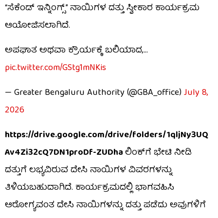
“ಸೆಕೆಂಡ್ ಇನ್ನಿಂಗ್ಸ್” ನಾಯಿಗಳ ದತ್ತು ಸ್ವೀಕಾರ ಕಾರ್ಯಕ್ರಮ
ಆಯೋಜಿಸಲಾಗಿದೆ.
ಅಪಘಾತ ಅಥವಾ ಕ್ರೌರ್ಯಕ್ಕೆ ಬಲಿಯಾದ,…
pic.twitter.com/GStg1mNKis
— Greater Bengaluru Authority (@GBA_office)
July 8,
2026
https://drive.google.com/drive/folders/1qljNy3UQ
Av4Zi32cQ7DN1proDf-ZUDha
ಲಿಂಕ್​​ಗೆ ಭೇಟಿ ನೀಡಿ
ದತ್ತುಗೆ ಲಭ್ಯವಿರುವ ದೇಸಿ ನಾಯಿಗಳ ವಿವರಗಳನ್ನು
ತಿಳಿಯಬಹುದಾಗಿದೆ. ಕಾರ್ಯಕ್ರಮದಲ್ಲಿ ಭಾಗವಹಿಸಿ
ಆರೋಗ್ಯವಂತ ದೇಸಿ ನಾಯಿಗಳನ್ನು ದತ್ತು ಪಡೆದು ಅವುಗಳಿಗೆ