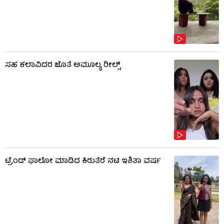
ಸಹ ಕಲಾವಿದರ ಜೊತೆ ಅಮೂಲ್ಯ ರೀಲ್ಸ್
ಟ್ರೆಂಡ್​​ ಫಾಲೋ ಮಾಡಿದ ಕಿರುತೆರೆ ನಟಿ ಇಶಿತಾ ವರ್ಷ