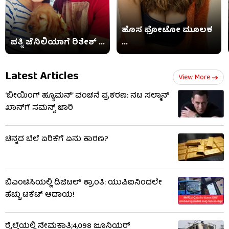
ಹೊಸ ಫೋಟೋ ಮೂಲಕ
ಪತ್ನಿ ಜೆನಿಲಿಯಾಗೆ ರಿತೇಶ್ ...
...
Latest Articles
View More
‘ಬೀಯಿಂಗ್ ಹ್ಯೂಮನ್’ ವಂಚನೆ ಪ್ರಕರಣ: ನಟ ಸಲ್ಮಾನ್
ಖಾನ್​ಗೆ ಸಮನ್ಸ್ ಜಾರಿ
ಚಿನ್ನದ ಬೆಲೆ ಏರಿಕೆಗೆ ಏನು ಕಾರಣ?
ಬಿಎಂಟಿಸಿಯಲ್ಲಿ ಡಿಜಿಟಲ್ ಕ್ರಾಂತಿ: ಯುಪಿಐನಿಂದಲೇ
ಹೆಚ್ಚು ಟಿಕೆಟ್ ಆದಾಯ!
ರೈಲ್ವೆಯಲ್ಲಿ ನೇಮಕಾತಿ;4,098 ಜೂನಿಯರ್