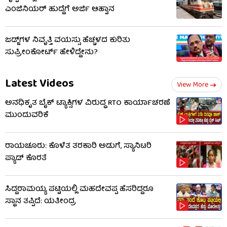
ಎಂಜಿನಿಯರ್ ಹುದ್ದೆಗೆ ಅರ್ಜಿ ಆಹ್ವಾನ
ಜಡ್ಜ್​ಗಳ ನಿವೃತ್ತಿ ವಯಸ್ಸು ಹೆಚ್ಚಳದ ಕುರಿತು
ಸುಪ್ರೀಂಕೋರ್ಟ್ ಹೇಳಿದ್ದೇನು?
Latest Videos
View More
ಅನಧಿಕೃತ ಬೈಕ್ ಟ್ಯಾಕ್ಸಿಗಳ ವಿರುದ್ಧ RTO ಕಾರ್ಯಾಚರಣೆ
ಮುಂದುವರಿಕೆ
ರಾಯಚೂರು: ಕೊಳೆತ ತರಕಾರಿ ಅಡುಗೆ, ಸ್ಯಾನಿಟರಿ
ಪ್ಯಾಡ್ ಕೊರತೆ
ಸಿದ್ದರಾಮಯ್ಯ ಪಟ್ಟಿಯಲ್ಲಿ ಮಹದೇವಪ್ಪ ಹೆಸರಿದ್ದರೂ
ಸ್ಥಾನ ತಪ್ಪಿದೆ: ಯತೀಂದ್ರ