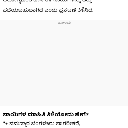
ಆರೋಗ್ಯವಂತ ದೇಸಿ ತಳಿ ನಾಯಿಗಳನ್ನು ದತ್ತು
ಪಡೆಯಬಹುದಾಗಿದೆ ಎಂದು ಪ್ರಕಟಣೆ ತಿಳಿಸಿದೆ.
ನಾಯಿಗಳ ಮಾಹಿತಿ ತಿಳಿಯೋದು ಹೇಗೆ?
🐾 ನಮಸ್ಕಾರ ಬೆಂಗಳೂರು ನಾಗರೀಕರೆ,