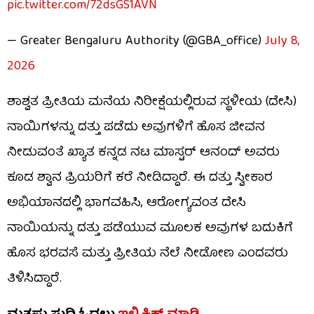
pic.twitter.com/72dsGS1AVN
— Greater Bengaluru Authority (@GBA_office)
July 8,
2026
ಶಾಶ್ವತ ಪ್ರೀತಿಯ ಮನೆಯ ನಿರೀಕ್ಷೆಯಲ್ಲಿರುವ ಸ್ಥಳೀಯ (ದೇಸಿ)
ನಾಯಿಗಳನ್ನು ದತ್ತು ಪಡೆದು ಅವುಗಳಿಗೆ ಹೊಸ ಜೀವನ
ನೀಡುವಂತೆ ಖ್ಯಾತ ಕನ್ನಡ ನಟ ಮಾಸ್ಟರ್ ಆನಂದ್ ಅವರು
ಕೂಡ ಶ್ವಾನ ಪ್ರಿಯರಿಗೆ ಕರೆ ನೀಡಿದ್ದಾರೆ. ಈ ದತ್ತು ಸ್ವೀಕಾರ
ಅಭಿಯಾನದಲ್ಲಿ ಭಾಗವಹಿಸಿ, ಆರೋಗ್ಯವಂತ ದೇಸಿ
ನಾಯಿಯನ್ನು ದತ್ತು ಪಡೆಯುವ ಮೂಲಕ ಅವುಗಳ ಬದುಕಿಗೆ
ಹೊಸ ಭರವಸೆ ಮತ್ತು ಪ್ರೀತಿಯ ನೆಲೆ ನೀಡೋಣ ಎಂದವರು
ತಿಳಿಸಿದ್ದಾರೆ.