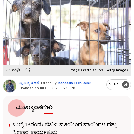
ಸಾಂದರ್ಭಿಕ ಚಿತ್ರ
Image Credit source: Getty Images
ಪ್ರಸನ್ನ ಹೆಗಡೆ
Edited By:
Kannada Tech Desk
SHARE
Updated on:
Jul 08, 2026 | 5:30 PM
ಮುಖ್ಯಾಂಶಗಳು
ಜುಲೈ 18ರಂದು ಜಿಬಿಎ ವತಿಯಿಂದ ನಾಯಿಗಳ ದತ್ತು
ಸ್ವೀಕಾರ ಕಾರ್ಯಕ್ರಮ