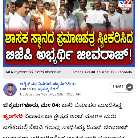
MLA ಪ್ರಮಾಣಪತ್ರ ಪಡೆದ ಜೀವರಾಜ್​​
Image Credit source: Tv9 Kannada
ಅಶ್ವಿತ್ ಮಾವಿನಗುಣಿ, ಚಿಕ್ಕಮಗಳೂರು
SHARE
Edited By:
ಪ್ರಸನ್ನ ಹೆಗಡೆ
Updated on:
May 04, 2026 | 10:23 AM
ಚಿಕ್ಕಮಗಳೂರು, ಮೇ 04:
ಭಾರಿ ಕುತೂಹಲ ಮೂಡಿಸಿದ್ದ
ಶೃಂಗೇರಿ
ವಿಧಾನಸಭಾ ಕ್ಷೇತ್ರದ ಅಂಚೆ ಮತಗಳ ಮರು
ಎಣಿಕೆಯಲ್ಲಿ ಬಿಜೆಪಿ ಗೆಲುವು ಸಾಧಿಸಿದ್ದು, ಡಿ.ಎನ್. ಜೀವರಾಜ್