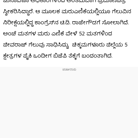
ಚುನಾವಣಾ ಅಧಿಕಾರಿಗಳಿಂದ ಅಂತಿಮವಾಗಿ ಪ್ರಮಾಣಪತ್ರ
ಸ್ವೀಕರಿಸಿದ್ದಾರೆ. ಆ ಮೂಲಕ ಮರುಎಣಿಕೆಯಲ್ಲಿಯೂ ಗೆಲುವಿನ
ನಿರೀಕ್ಷೆಯಲ್ಲಿದ್ದ ಕಾಂಗ್ರೆಸ್​​ನ ಟಿ.ಡಿ. ರಾಜೇಗೌಡಗೆ ಸೋಲಾಗಿದೆ.
ಅಂಚೆ ಮತಗಳ ಮರು ಎಣಿಕೆ ವೇಳೆ 52 ಮತಗಳಿಂದ
ಜೀವರಾಜ್​ ಗೆಲುವು ಸಾಧಿಸಿದ್ದು, ಚಿಕ್ಕಮಗಳೂರು ಜಿಲ್ಲೆಯ 5
ಕ್ಷೇತ್ರಗಳ ಪೈಕಿ ಒಂದೀಗ ಬಿಜೆಪಿ ತೆಕ್ಕೆಗೆ ಬಂದಂತಾಗಿದೆ.