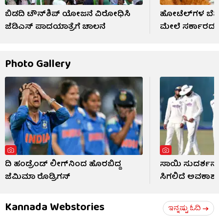
ಬಿಡದಿ ಟೌನ್‌ಶಿಪ್ ಯೋಜನೆ ವಿರೋಧಿಸಿ
ಹೋಟೆಲ್‌ಗಳ ಬೆನ್ನಲ್
ಜೆಡಿಎಸ್​​ ಪಾದಯಾತ್ರೆಗೆ ಚಾಲನೆ
ಮೇಲೆ ಸರ್ಕಾರದ ಹದ್
Photo Gallery
ದಿ ಹಂಡ್ರೆಂಡ್ ಲೀಗ್​ನಿಂದ ಹೊರಬಿದ್ದ
ಸಾಯಿ ಸುದರ್ಶನ್
ಜೆಮಿಮಾ ರೊಡ್ರಿಗಸ್
ಸಿಗಲಿದೆ ಅವಕಾಶ
Kannada Webstories
ಇನ್ನಷ್ಟು ಓದಿ