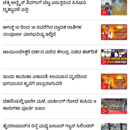
ಟೆಕ್ಕಿ ಅದ್ವೈತ್ ಶಿವಗಂಗೆ ಬೆಟ್ಟ ಏರುತ್ತಿರುವ ಸಿಸಿಟಿವಿ
ದೃಶ್ಯಾವಳಿ ಪತ್ತೆ!
ಆಗಸ್ಟ್ 10 ರಿಂದ 16 ರವರೆಗಿನ ದ್ವಾದಶ ರಾಶಿಗಳ
ಸಂಪೂರ್ಣ ವಾರಭವಿಷ್ಯ ಇಲ್ಲಿದೆ
ಚಾಮುಂಡೇಶ್ವರಿ ದರ್ಶನ ಪಡೆದ ಕೇಂದ್ರ ಸಚಿವ ಹೆಚ್​​ಡಿಕೆ
ಇಂದು ಕಾಮಿಕಾ ಏಕಾದಶಿ; ಉಪವಾಸ ವೃತದಿಂದ
ಭಗವಂತನ ಕೃಪೆಗೆ ಪಾತ್ರರಾಗುವಿರಿ
ದೆಹಲಿಯಲ್ಲಿ ಭಾರೀ ಮಳೆ; ಪಾರ್ಕಿಂಗ್ ಗೋಡೆ ಕುಸಿದು 8
ಕಾರುಗಳು ಪೂರ್ತಿ ಜಖಂ
ಹೈದರಾಬಾದ್​ನ ರಸ್ತೆ ಮಧ್ಯೆ ಬಲೂನ್ ಗ್ಯಾಸ್ ಸಿಲಿಂಡರ್