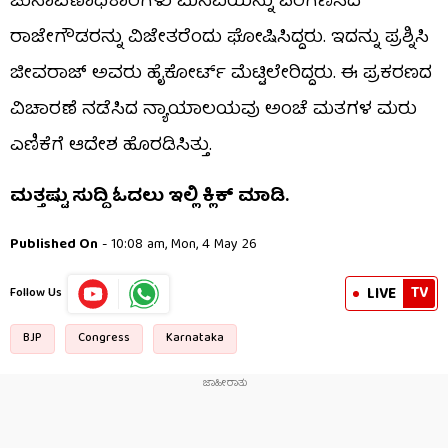
ಚುನಾವಣಾಧಿಕಾರಿಗಳು ಮನವಿಯನ್ನು ಪರಿಗಣಿಸದೆ
ರಾಜೇಗೌಡರನ್ನು ವಿಜೇತರೆಂದು ಘೋಷಿಸಿದ್ದರು. ಇದನ್ನು ಪ್ರಶ್ನಿಸಿ
ಜೀವರಾಜ್ ಅವರು ಹೈಕೋರ್ಟ್ ಮೆಟ್ಟಿಲೇರಿದ್ದರು. ಈ ಪ್ರಕರಣದ
ವಿಚಾರಣೆ ನಡೆಸಿದ ನ್ಯಾಯಾಲಯವು ಅಂಚೆ ಮತಗಳ ಮರು
ಎಣಿಕೆಗೆ ಆದೇಶ ಹೊರಡಿಸಿತ್ತು.
ಮತ್ತಷ್ಟು ಸುದ್ದಿ ಓದಲು ಇಲ್ಲಿ ಕ್ಲಿಕ್​​ ಮಾಡಿ.
Published On
- 10:08 am, Mon, 4 May 26
TV
LIVE
Follow Us
BJP
Congress
Karnataka