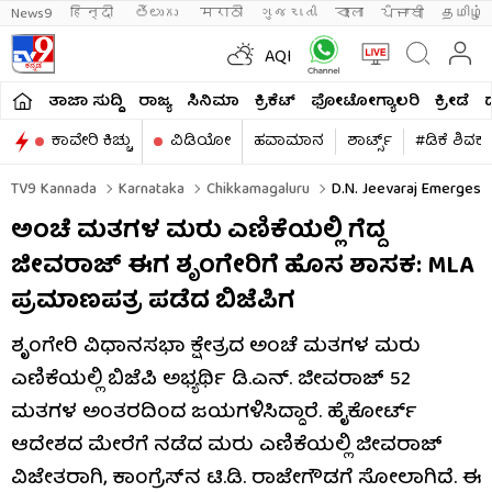
News9
हिन्दी 
తెలుగు 
मराठी
ગુજરાતી
বাংলা
ਪੰਜਾਬੀ
தமிழ்
AQI
ತಾಜಾ ಸುದ್ದಿ
ರಾಜ್ಯ
ಸಿನಿಮಾ
ಕ್ರಿಕೆಟ್​
ಫೋಟೋಗ್ಯಾಲರಿ
ಕ್ರೀಡೆ
ಕಾವೇರಿ ಕಿಚ್ಚು
ವಿಡಿಯೋ
ಹವಾಮಾನ
ಶಾರ್ಟ್ಸ್​
#ಡಿಕೆ ಶಿವಕ
TV9 Kannada
Karnataka
Chikkamagaluru
D.N. Jeevaraj Emerges Wi
ಅಂಚೆ ಮತಗಳ ಮರು ಎಣಿಕೆಯಲ್ಲಿ ಗೆದ್ದ
ಜೀವರಾಜ್​​ ಈಗ ಶೃಂಗೇರಿಗೆ ಹೊಸ ಶಾಸಕ: MLA
ಪ್ರಮಾಣಪತ್ರ ಪಡೆದ ಬಿಜೆಪಿಗ
ಶೃಂಗೇರಿ ವಿಧಾನಸಭಾ ಕ್ಷೇತ್ರದ ಅಂಚೆ ಮತಗಳ ಮರು
ಎಣಿಕೆಯಲ್ಲಿ ಬಿಜೆಪಿ ಅಭ್ಯರ್ಥಿ ಡಿ.ಎನ್. ಜೀವರಾಜ್ 52
ಮತಗಳ ಅಂತರದಿಂದ ಜಯಗಳಿಸಿದ್ದಾರೆ. ಹೈಕೋರ್ಟ್
ಆದೇಶದ ಮೇರೆಗೆ ನಡೆದ ಮರು ಎಣಿಕೆಯಲ್ಲಿ ಜೀವರಾಜ್
ವಿಜೇತರಾಗಿ, ಕಾಂಗ್ರೆಸ್‌ನ ಟಿ.ಡಿ. ರಾಜೇಗೌಡಗೆ ಸೋಲಾಗಿದೆ. ಈ