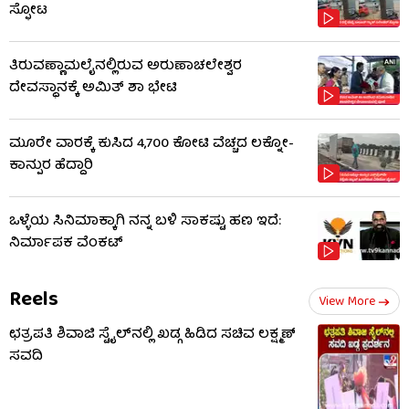
ಸ್ಫೋಟ
ತಿರುವಣ್ಣಾಮಲೈನಲ್ಲಿರುವ ಅರುಣಾಚಲೇಶ್ವರ
ದೇವಸ್ಥಾನಕ್ಕೆ ಅಮಿತ್ ಶಾ ಭೇಟಿ
ಮೂರೇ ವಾರಕ್ಕೆ ಕುಸಿದ 4,700 ಕೋಟಿ ವೆಚ್ಚದ ಲಕ್ನೋ-
ಕಾನ್ಪುರ ಹೆದ್ದಾರಿ
ಒಳ್ಳೆಯ ಸಿನಿಮಾಕ್ಕಾಗಿ ನನ್ನ ಬಳಿ ಸಾಕಷ್ಟು ಹಣ ಇದೆ:
ನಿರ್ಮಾಪಕ ವೆಂಕಟ್
Reels
View More
ಛತ್ರಪತಿ ಶಿವಾಜಿ ಸ್ಟೈಲ್​ನಲ್ಲಿ ಖಡ್ಗ ಹಿಡಿದ ಸಚಿವ ಲಕ್ಷ್ಮಣ್
ಸವದಿ