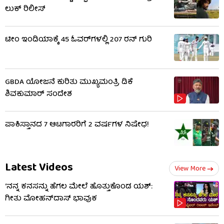
ಲುಕ್ ರಿಲೀಸ್
ಟೀಂ ಇಂಡಿಯಾಕ್ಕೆ 45 ಓವರ್‌ಗಳಲ್ಲಿ 207 ರನ್ ಗುರಿ
GBDA ಯೋಜನೆ ಕುರಿತು ಮುಖ್ಯಮಂತ್ರಿ ಡಿಕೆ
ಶಿವಕುಮಾರ್ ಸಂದೇಶ
ಪಾಕಿಸ್ತಾನದ 7 ಆಟಗಾರರಿಗೆ 2 ವರ್ಷಗಳ ನಿಷೇಧ!
Latest Videos
View More
‘ನನ್ನ ಕನಸನ್ನು ಹೆಗಲ ಮೇಲೆ ಹೊತ್ತುಕೊಂಡ ಯಶ್:
ಗೀತು ಮೋಹನ್​​ದಾಸ್ ಭಾವುಕ