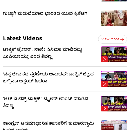
ಗುಟ್ಟಾಗಿ ಮದುವೆಯಾದ ಭಾರತದ ಯುವ ಕ್ರಿಕೆಟಿಗ
Latest Videos
View More
ಟಾಕ್ಸಿಕ್ ಟ್ರೇಲರ್​: ‘ನಾನೇ ಸಿನಿಮಾ ಮಾಡಿದಷ್ಟು
ಖುಷಿಯಾಯ್ತು’ ಎಂದ ಶಿವಣ್ಣ
‘ನನ್ನ ಜೀವನದ ಸ್ಮರಣೀಯ ಅನುಭವ’: ಟಾಕ್ಸಿಕ್ ಚಿತ್ರದ
ಬಗ್ಗೆ ನಟ ಅಕ್ಷಯ್ ಓಬೆರಾ
‘ಆಲ್​ ದಿ ಬೆಸ್ಟ್​ ಟಾಕ್ಸಿಕ್’: ಟ್ರೈಲರ್​ ಲಾಂಚ್ ಮಾಡಿದ
ಶಿವಣ್ಣ
ಕಾಂಗ್ರೆಸ್ ಅಸಮಾಧಾನಿತ ಶಾಸಕರಿಗೆ ಕುಮಾರಸ್ವಾಮಿ