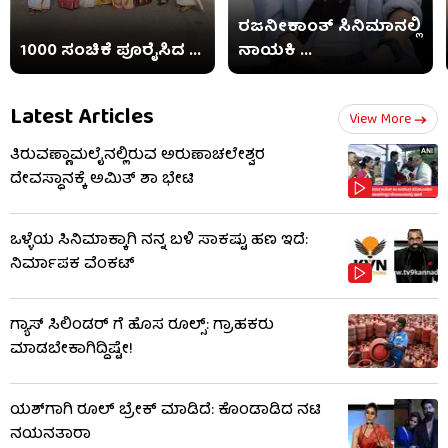
ರಜನೀಕಾಂತ್ ಸಿನಿಮಾನಲ್ಲಿ
1000 ಸಂಚಿಕೆ ಪೂರೈಸಿದ ...
ನಾಯಕಿ ...
Latest Articles
View More
ತಿರುವಣ್ಣಾಮಲೈನಲ್ಲಿರುವ ಅರುಣಾಚಲೇಶ್ವರ
ದೇವಸ್ಥಾನಕ್ಕೆ ಅಮಿತ್ ಶಾ ಭೇಟಿ
ಒಳ್ಳೆಯ ಸಿನಿಮಾಕ್ಕಾಗಿ ನನ್ನ ಬಳಿ ಸಾಕಷ್ಟು ಹಣ ಇದೆ:
ನಿರ್ಮಾಪಕ ವೆಂಕಟ್
ಗ್ಯಾಸ್ ಸಿಲಿಂಡರ್ ಗೆ ಹೊಸ ರೂಲ್ಸ್‌: ಗ್ರಾಹಕರು
ಮಾಡಬೇಕಾಗಿದ್ದಿಷ್ಟೇ!
ಯಶ್​​ಗಾಗಿ ರೂಲ್ ಬ್ರೇಕ್ ಮಾಡಿದೆ: ಕೊಂಡಾಡಿದ ನಟಿ
ನಯನತಾರಾ