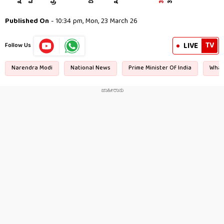
Published On
- 10:34 pm, Mon, 23 March 26
TV
LIVE
Follow Us
Narendra Modi
National News
Prime Minister Of India
What