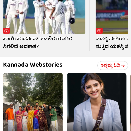
ಸಾಯಿ ಸುದರ್ಶನ್ ಬದಲಿಗೆ ಯಾರಿಗೆ
ಎಡಗೈ ವೇಗಿಯ ಮುಂ
ಸಿಗಲಿದೆ ಅವಕಾಶ?
ಸುತ್ತಿದ ಯಶಸ್ವಿ ಜೈ
Kannada Webstories
ಇನ್ನಷ್ಟು ಓದಿ