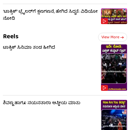
‘ಟಾಕ್ಸಿಕ್’ ಟ್ರೈಲರ್​​ಗೆ ಕ್ಷಣಗಣನೆ, ಹೇಗಿದೆ ಸಿದ್ಧತೆ: ವಿಡಿಯೋ
ನೋಡಿ
Reels
View More
ಟಾಕ್ಸಿಕ್​​​ ಸಿನಿಮಾ ತಂಡ ಹೀಗಿದೆ
ಶಿವಣ್ಣ ಹಾಗೂ ನಯನತಾರಾ ಆತ್ಮೀಯ ಮಾತು