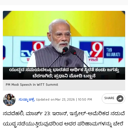
PM Modi Speech In WITT Summit
SHARE
ಸುಷ್ಮಾ ಚಕ್ರೆ
Updated on:
Mar 23, 2026 | 10:50 PM
ನವದೆಹಲಿ, ಮಾರ್ಚ್ 23: ಇರಾನ್, ಇಸ್ರೇಲ್-ಅಮೆರಿಕದ ನಡುವೆ
ಯುದ್ಧ ನಡೆಯುತ್ತಿರುವುದರಿಂದ ಅದರ ಪರಿಣಾಮಗಳನ್ನು ಬೇರೆ