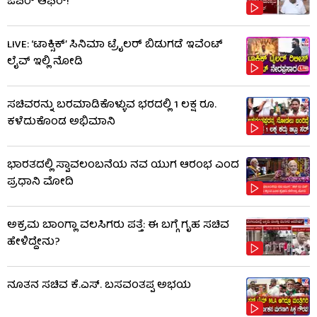
ಓಪರ್ ಆಫರ್!
LIVE: ‘ಟಾಕ್ಸಿಕ್’ ಸಿನಿಮಾ ಟ್ರೈಲರ್ ಬಿಡುಗಡೆ ಇವೆಂಟ್
ಲೈವ್ ಇಲ್ಲಿ ನೋಡಿ
ಸಚಿವರನ್ನು ಬರಮಾಡಿಕೊಳ್ಳುವ ಭರದಲ್ಲಿ 1 ಲಕ್ಷ ರೂ.
ಕಳೆದುಕೊಂಡ ಅಭಿಮಾನಿ
ಭಾರತದಲ್ಲಿ ಸ್ವಾವಲಂಬನೆಯ ನವ ಯುಗ ಆರಂಭ ಎಂದ
ಪ್ರಧಾನಿ ಮೋದಿ
ಅಕ್ರಮ ಬಾಂಗ್ಲಾ ವಲಸಿಗರು ಪತ್ತೆ: ಈ ಬಗ್ಗೆ ಗೃಹ ಸಚಿವ
ಹೇಳಿದ್ದೇನು?
ನೂತನ ಸಚಿವ ಕೆ.ಎಸ್. ಬಸವಂತಪ್ಪ ಅಭಯ