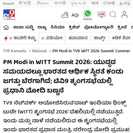
News9
हिन्दी 
తెలుగు 
मराठी
ગુજરાતી
বাংলা
ਪੰਜਾਬੀ
தமிழ்
AQI
ತಾಜಾ ಸುದ್ದಿ
ರಾಜ್ಯ
ಸಿನಿಮಾ
ಕ್ರಿಕೆಟ್​
ಫೋಟೋಗ್ಯಾಲರಿ
ಕ್ರೀಡೆ
ಕಾವೇರಿ ಕಿಚ್ಚು
ವಿಡಿಯೋ
ಹವಾಮಾನ
ಶಾರ್ಟ್ಸ್​
#ಡಿಕೆ ಶಿವಕ
TV9 Kannada
National
PM Modi In TV9 WITT 2026 Summit Commends I
PM Modi in WITT Summit 2026: ಯುದ್ಧದ
ಸಮಯದಲ್ಲೂ ಭಾರತದ ಆರ್ಥಿಕ ಸ್ಥಿರತೆ ಕಂಡು
ಜಗತ್ತು ಬೆರಗಾಗಿದೆ; ಟಿವಿ9 ಶೃಂಗಸಭೆಯಲ್ಲಿ
ಪ್ರಧಾನಿ ಮೋದಿ ಬಣ್ಣನೆ
TV9 ನೆಟ್‌ವರ್ಕ್‌ ಆಯೋಜಿಸಿರುವ'ವಾಟ್ ಇಂಡಿಯಾ ಥಿಂಕ್ಸ್
ಟುಡೇ (WITT) ಶೃಂಗಸಭೆ 2026' ದೆಹಲಿಯಲ್ಲಿ ನಡೆಯುತ್ತಿದೆ.
ಇಂದು ಮತ್ತು ನಾಳೆ ನಡೆಯಲಿರುವ ಈ ಶೃಂಗಸಭೆಯಲ್ಲಿ
ಇಂದು ಭಾರತದ ಪ್ರಧಾನ ಮಂತ್ರಿ ನರೇಂದ್ರ ಮೋದಿ ಪ್ರಮುಖ