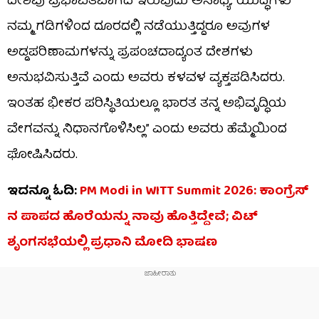
ದೇಶವು ಪ್ರಭಾವಿತವಾಗದೆ ಇರುವುದು ಅಸಾಧ್ಯ. ಯುದ್ಧಗಳು
ನಮ್ಮ ಗಡಿಗಳಿಂದ ದೂರದಲ್ಲಿ ನಡೆಯುತ್ತಿದ್ದರೂ ಅವುಗಳ
ಅಡ್ಡಪರಿಣಾಮಗಳನ್ನು ಪ್ರಪಂಚದಾದ್ಯಂತ ದೇಶಗಳು
ಅನುಭವಿಸುತ್ತಿವೆ ಎಂದು ಅವರು ಕಳವಳ ವ್ಯಕ್ತಪಡಿಸಿದರು.
ಇಂತಹ ಭೀಕರ ಪರಿಸ್ಥಿತಿಯಲ್ಲೂ ಭಾರತ ತನ್ನ ಅಭಿವೃದ್ಧಿಯ
ವೇಗವನ್ನು ನಿಧಾನಗೊಳಿಸಿಲ್ಲ” ಎಂದು ಅವರು ಹೆಮ್ಮೆಯಿಂದ
ಘೋಷಿಸಿದರು.
ಇದನ್ನೂ ಓದಿ:
PM Modi in WITT Summit 2026: ಕಾಂಗ್ರೆಸ್​
ನ ಪಾಪದ ಹೊರೆಯನ್ನು ನಾವು ಹೊತ್ತಿದ್ದೇವೆ; ವಿಟ್
ಶೃಂಗಸಭೆಯಲ್ಲಿ ಪ್ರಧಾನಿ ಮೋದಿ ಭಾಷಣ