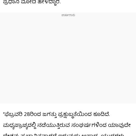
ಪ್ರಧಾನಿ ಮೋದಿ ಹೇಳಿದ್ದಾರೆ.
“ಫೆಬ್ರವರಿ 28ರಿಂದ ಜಗತ್ತು ಪ್ರಕ್ಷುಬ್ಧತೆಯಿಂದ ಕೂಡಿದೆ.
ಮಧ್ಯಪ್ರಾಚ್ಯದಲ್ಲಿ ನಡೆಯುತ್ತಿರುವ ಸಂಘರ್ಷಗಳಿಂದ ಯಾವುದೇ