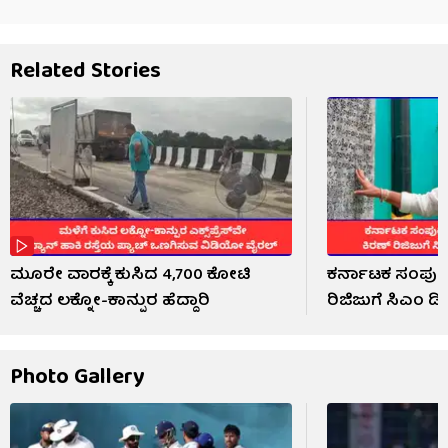
Related Stories
ಮೂರೇ ವಾರಕ್ಕೆ ಕುಸಿದ 4,700 ಕೋಟಿ
ಕರ್ನಾಟಕ ಸಂಪುಟವ
ವೆಚ್ಚದ ಲಕ್ನೋ-ಕಾನ್ಪುರ ಹೆದ್ದಾರಿ
ರಿಜಿಜುಗೆ ಸಿಎಂ ಡಿ
Photo Gallery