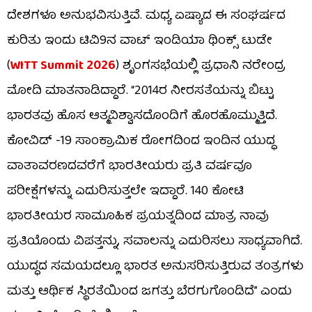
ದೇಶಗಳೂ ಅನುಭವಿಸುತ್ತಿವೆ. ಮಧ್ಯ ಏಷ್ಯಾದ ಈ ಸಂಘರ್ಷದ
ಕುರಿತು ಇಂದು ಟಿವಿ9ನ ವಾಟ್ ಇಂಡಿಯಾ ಥಿಂಕ್ಸ್ ಟುಡೇ
(
WITT Summit 2026
) ಶೃಂಗಸಭೆಯಲ್ಲಿ ಪ್ರಧಾನಿ ನರೇಂದ್ರ
ಮೋದಿ ಮಾತನಾಡಿದ್ದಾರೆ. “2014ರ ನೀರಸತೆಯನ್ನು ಬಿಟ್ಟು
ಭಾರತವು ಹೊಸ ಆತ್ಮವಿಶ್ವಾಸದೊಂದಿಗೆ ಹೊರಹೊಮ್ಮುತ್ತಿದೆ.
ಕೋವಿಡ್ -19 ಸಾಂಕ್ರಾಮಿಕ ರೋಗದಿಂದ ಇಂದಿನ ಯುದ್ಧ
ವಾತಾವರಣದವರೆಗೆ ಭಾರತೀಯರು ಪ್ರತಿ ವರ್ಷವೂ
ಪರೀಕ್ಷೆಗಳನ್ನು ಎದುರಿಸುತ್ತಲೇ ಇದ್ದಾರೆ. 140 ಕೋಟಿ
ಭಾರತೀಯರ ಸಾಮೂಹಿಕ ಪ್ರಯತ್ನದಿಂದ ಮಾತ್ರ ನಾವು
ಪ್ರತಿಯೊಂದು ವಿಪತ್ತನ್ನು, ಸವಾಲನ್ನು ಎದುರಿಸಲು ಸಾಧ್ಯವಾಗಿದೆ.
ಯುದ್ಧದ ಸಮಯದಲ್ಲೂ ಭಾರತ ಅನುಸರಿಸುತ್ತಿರುವ ತಂತ್ರಗಳು
ಮತ್ತು ಆರ್ಥಿಕ ಸ್ಥಿರತೆಯಿಂದ ಜಗತ್ತು ಬೆರಗುಗೊಂಡಿದೆ” ಎಂದು