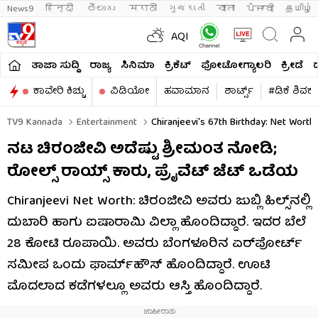
News9
हिन्दी 
తెలుగు 
मराठी
ગુજરાતી
বাংলা
ਪੰਜਾਬੀ
தமிழ்
AQI
ತಾಜಾ ಸುದ್ದಿ
ರಾಜ್ಯ
ಸಿನಿಮಾ
ಕ್ರಿಕೆಟ್​
ಫೋಟೋಗ್ಯಾಲರಿ
ಕ್ರೀಡೆ
ಕಾವೇರಿ ಕಿಚ್ಚು
ವಿಡಿಯೋ
ಹವಾಮಾನ
ಶಾರ್ಟ್ಸ್​
#ಡಿಕೆ ಶಿವಕ
TV9 Kannada
Entertainment
Chiranjeevi's 67th Birthday: Net Worth
ನಟ ಚಿರಂಜೀವಿ ಅದೆಷ್ಟು ಶ್ರೀಮಂತ ನೋಡಿ;
ರೋಲ್ಸ್ ರಾಯ್ಸ್ ಕಾರು, ಪ್ರೈವೆಟ್ ಜೆಟ್ ಒಡೆಯ
Chiranjeevi Net Worth: ಚಿರಂಜೀವಿ ಅವರು ಜುಬ್ಲಿ ಹಿಲ್ಸ್​ನಲ್ಲಿ
ದುಬಾರಿ ಹಾಗು ಐಷಾರಾಮಿ ವಿಲ್ಲಾ ಹೊಂದಿದ್ದಾರೆ. ಇದರ ಬೆಲೆ
28 ಕೋಟಿ ರೂಪಾಯಿ. ಅವರು ಬೆಂಗಳೂರಿನ ಏರ್​ಪೋರ್ಟ್
ಸಮೀಪ ಒಂದು ಫಾರ್ಮ್​ಹೌಸ್ ಹೊಂದಿದ್ದಾರೆ. ಊಟಿ
ಮೊದಲಾದ ಕಡೆಗಳಲ್ಲೂ ಅವರು ಆಸ್ತಿ ಹೊಂದಿದ್ದಾರೆ.