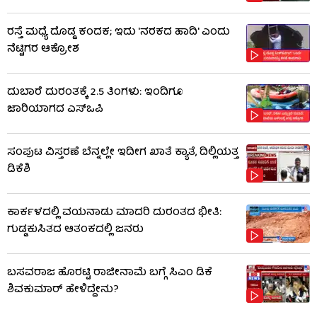
ರಸ್ತೆ ಮಧ್ಯೆ ದೊಡ್ಡ ಕಂದಕ; ಇದು 'ನರಕದ ಹಾದಿ' ಎಂದು
ನೆಟ್ಟಿಗರ ಆಕ್ರೋಶ
ದುಬಾರೆ ದುರಂತಕ್ಕೆ 2.5 ತಿಂಗಳು: ಇಂದಿಗೂ
ಜಾರಿಯಾಗದ ಎಸ್‌ಒಪಿ
ಸಂಪುಟ ವಿಸ್ತರಣೆ ಬೆನ್ನಲ್ಲೇ ಇದೀಗ ಖಾತೆ ಕ್ಯಾತೆ, ದಿಲ್ಲಿಯತ್ತ
ಡಿಕೆಶಿ
ಕಾರ್ಕಳದಲ್ಲಿ ವಯನಾಡು ಮಾದರಿ ದುರಂತದ ಭೀತಿ:
ಗುಡ್ಡಕುಸಿತದ ಆತಂಕದಲ್ಲಿ ಜನರು
ಬಸವರಾಜ ಹೊರಟ್ಟಿ ರಾಜೀನಾಮೆ ಬಗ್ಗೆ ಸಿಎಂ ಡಿಕೆ
ಶಿವಕುಮಾರ್ ಹೇಳಿದ್ದೇನು?