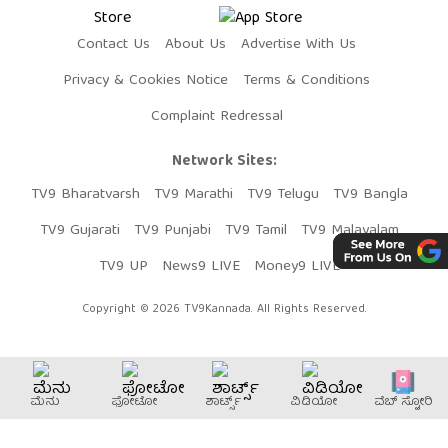
Contact Us
About Us
Advertise With Us
Privacy & Cookies Notice
Terms & Conditions
Complaint Redressal
Network Sites:
TV9 Bharatvarsh
TV9 Marathi
TV9 Telugu
TV9 Bangla
TV9 Gujarati
TV9 Punjabi
TV9 Tamil
TV9 Malayalam
TV9 UP
News9 LIVE
Money9 LIVE
Copyright © 2026 TV9Kannada. All Rights Reserved.
ಮೆನು
ಫೋಟೋ
ಶಾರ್ಟ್ಸ್
ವಿಡಿಯೋ
ವೆಬ್​ ಸ್ಟೋರಿ