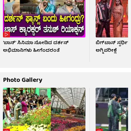
‘ಬಾಸ್’ ಸಿನಿಮಾ ನೋಡಿದ ದರ್ಶನ್
ಬಿಗ್​​ಬಾಸ್ ಸ್ಪರ್ಧ
ಅಭಿಮಾನಿಗಳು ಹೀಗೆಂದರಂತೆ
ಅಗ್ನಿಪರೀಕ್ಷೆ
Photo Gallery