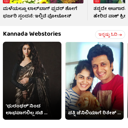
ಮಳೆಯಲ್ಲೂ ಲಾಲ್‌ಬಾಗ್ ಫ್ಲವರ್ ಶೋಗೆ
ತನ್ನದೇ ಆಟಗಾರನಿ
ಭರ್ಜರಿ ಸ್ಪಂದನೆ: ಇಲ್ಲಿವೆ ಫೋಟೋಸ್​
ಹೇರಿದ ಪಾಕ್ ಕ್ರಿ
Kannada Webstories
ಇನ್ನಷ್ಟು ಓದಿ
‘ಧುರಂಧರ್’ನಿಂದ
ಲಾಭವಾಗಲಿಲ್ಲ ನಟಿ ...
ಪತ್ನಿ ಜೆನಿಲಿಯಾಗೆ ರಿತೇಶ್ ...