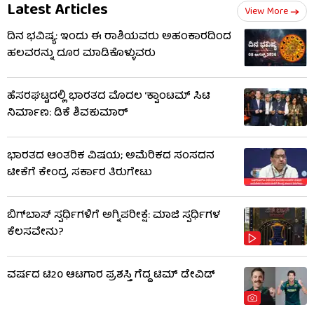
Latest Articles
View More
ದಿನ ಭವಿಷ್ಯ: ಇಂದು ಈ ರಾಶಿಯವರು ಅಹಂಕಾರದಿಂದ
ಹಲವರನ್ನು ದೂರ ಮಾಡಿಕೊಳ್ಳುವರು
ಹೆಸರಘಟ್ಟದಲ್ಲಿ ಭಾರತದ ಮೊದಲ ‘ಕ್ವಾಂಟಮ್ ಸಿಟಿ
ನಿರ್ಮಾಣ: ಡಿಕೆ ಶಿವಕುಮಾರ್
ಭಾರತದ ಆಂತರಿಕ ವಿಷಯ; ಅಮೆರಿಕದ ಸಂಸದನ
ಟೀಕೆಗೆ ಕೇಂದ್ರ ಸರ್ಕಾರ ತಿರುಗೇಟು
ಬಿಗ್​​ಬಾಸ್​ ಸ್ಪರ್ಧಿಗಳಿಗೆ ಅಗ್ನಿಪರೀಕ್ಷೆ: ಮಾಜಿ ​​ಸ್ಪರ್ಧಿಗಳ
ಕೆಲಸವೇನು?
ವರ್ಷದ ಟಿ20 ಆಟಗಾರ ಪ್ರಶಸ್ತಿ ಗೆದ್ದ ಟಿಮ್ ಡೇವಿಡ್