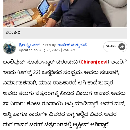
ಚಿರಂಜೀವಿ
ಶ್ರೀಲಕ್ಷ್ಮೀ ಎಚ್
Edited By:
ರಾಜೇಶ್ ದುಗ್ಗುಮನೆ
SHARE
Updated on:
Aug 22, 2025 | 7:50 AM
ಟಾಲಿವುಡ್ ಸೂಪರ್​​ಸ್ಟಾರ್ ಚಿರಂಜೀವಿ (
Chiranjeevi
) ಅವರಿಗೆ
ಇಂದು (ಆಗಸ್ಟ್ 22) ಜನ್ಮದಿನದ ಸಂಭ್ರಮ. ಅವರು ನಟನಾಗಿ,
ನಿರ್ಮಾಪಕನಾಗಿ, ಮಾಜಿ ರಾಜಕಾರಣಿ ಆಗಿ ಕಾಣಿಸುತ್ತಾರೆ.
ಅವರು ತೆಲುಗು ಚಿತ್ರರಂಗಕ್ಕೆ ನೀಡಿದ ಕೊಡುಗೆ ಅಪಾರ. ಅವರು
ಸಾವಿರಾರು ಕೋಟಿ ರೂಪಾಯಿ ಆಸ್ತಿ ಮಾಡಿದ್ದಾರೆ. ಅವರ ಮನೆ,
ಆಸ್ತಿ ಹಾಗೂ ಕಾರುಗಳ ವಿವರದ ಬಗ್ಗೆ ಇಲ್ಲಿದೆ ವಿವರ. ಅವರ
ಮಗ ರಾಮ್ ಚರಣ್ ಚಿತ್ರರಂಗದಲ್ಲಿ ಆ್ಯಕ್ಟೀವ್ ಆಗಿದ್ದಾರೆ.