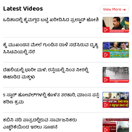
Latest Videos
View More
ಒಡಿಶಾದಲ್ಲಿ ಕೈಮಗ್ಗದ ಬಟ್ಟೆ ಖರೀದಿಸಿದ ಪ್ರಲ್ಹಾದ್ ಜೋಶಿ
ಕೈ ಮುಖಂಡನ ಮೇಲೆ ಗುಂಡಿನ ದಾಳಿ ನಡೆಸಿರುವ ದೃಶ್ಯ
ಸಿಸಿಟಿವಿಯಲ್ಲಿ ಸೆರೆ
ದೆಹಲಿಯಲ್ಲಿ ಭಾರೀ ಮಳೆ; ರಸ್ತೆಯಲ್ಲಿ ನಿಂತ ನೀರಲ್ಲಿ
ಈಜಾಡಿದ ಮಕ್ಕಳು
5 ಸ್ಟಾರ್ ಹೋಟೆಲ್​​ಗಳಲ್ಲಿ ಕೊಳೆತ ತರಕಾರಿ, ಮಾಂಸ ಪತ್ತೆ:
ಕಠಿಣ ಕ್ರಮ
ಕಬಿನಿ ನದಿ ಪಾತ್ರದಲ್ಲಿರುವ ಸಾರ್ವಜನಿಕರು
ಎಚ್ಚರಿಕೆಯಿಂದ ಇರಲು ಸೂಚನೆ