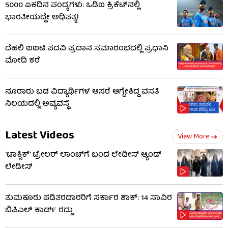
5000 ಏಕದಿನ ಪಂದ್ಯಗಳು: ಒಡಿಐ ಕ್ರಿಕೆಟ್​ನಲ್ಲಿ
ಭಾರತೀಯದ್ದೇ ಅಧಿಪತ್ಯ!
ದೆಹಲಿ ಐಐಟಿ ಪದವಿ ಪ್ರದಾನ ಸಮಾರಂಭದಲ್ಲಿ ಪ್ರಧಾನಿ
ಮೋದಿ ಕರೆ
ನೂರಾರು ಬಡ ವಿದ್ಯಾರ್ಥಿಗಳ ಆಸರೆ ಆಗ್ಬೇಕಿದ್ದ ವಸತಿ
ನಿಲಯದಲ್ಲಿ ಅವ್ಯವಸ್ಥೆ
Latest Videos
View More
‘ಟಾಕ್ಸಿಕ್’ ಟ್ರೇಲರ್ ಲಾಂಚ್​ಗೆ ಬಂದ ಲೇಡೀಸ್ ಆ್ಯಂಡ್
ಲೇಡೀಸ್
ತುಮಕೂರು ಪಡಿತರದಾರರಿಗೆ ಸರ್ಕಾರ ಶಾಕ್: 14 ಸಾವಿರ
ಬಿಪಿಎಲ್ ಕಾರ್ಡ್ ರದ್ದು