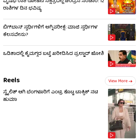
ವೃಷಭ ರಾಶಿ ರೋಹಿಣಿ ನಕ್ಷತ್ರದಲ್ಲಿ ಚಂದ್ರನ ಸಂಚಾರ: 12
ರಾಶಿಗಳ ದಿನ ಭವಿಷ್ಯ
ಬಿಗ್​​ಬಾಸ್​ ಸ್ಪರ್ಧಿಗಳಿಗೆ ಅಗ್ನಿಪರೀಕ್ಷೆ: ಮಾಜಿ ​​ಸ್ಪರ್ಧಿಗಳ
ಕೆಲಸವೇನು?
ಒಡಿಶಾದಲ್ಲಿ ಕೈಮಗ್ಗದ ಬಟ್ಟೆ ಖರೀದಿಸಿದ ಪ್ರಲ್ಹಾದ್ ಜೋಶಿ
Reels
View More
ಸ್ಟೈಲಿಶ್ ಆಗಿ ಬೆಂಗಳೂರಿಗೆ ಎಂಟ್ರಿ ಕೊಟ್ಟ ಟಾಕ್ಸಿಕ್ ನಟಿ
ಹುಮಾ