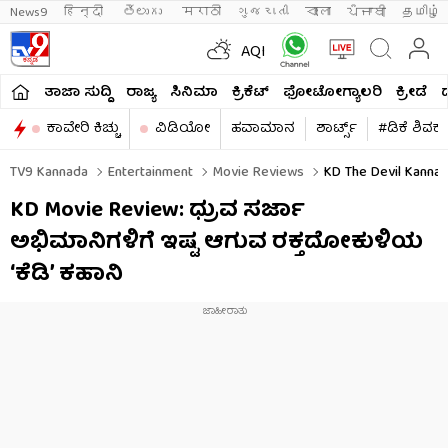
News9
हिन्दी 
తెలుగు 
मराठी
ગુજરાતી
বাংলা
ਪੰਜਾਬੀ
தமிழ்
AQI
ತಾಜಾ ಸುದ್ದಿ
ರಾಜ್ಯ
ಸಿನಿಮಾ
ಕ್ರಿಕೆಟ್​
ಫೋಟೋಗ್ಯಾಲರಿ
ಕ್ರೀಡೆ
ಕಾವೇರಿ ಕಿಚ್ಚು
ವಿಡಿಯೋ
ಹವಾಮಾನ
ಶಾರ್ಟ್ಸ್​
#ಡಿಕೆ ಶಿವಕ
TV9 Kannada
Entertainment
Movie Reviews
KD The Devil Kannad
KD Movie Review: ಧ್ರುವ ಸರ್ಜಾ
ಅಭಿಮಾನಿಗಳಿಗೆ ಇಷ್ಟ ಆಗುವ ರಕ್ತದೋಕುಳಿಯ
‘ಕೆಡಿ’ ಕಹಾನಿ