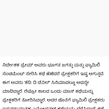
ನಿರ್ದೇಶಕ ಪ್ರೇಮ್ ಅವರು ಭೂಗತ ಜಗತ್ತು ಮತ್ತು ಫ್ಯಾಮಿಲಿ
ಸೆಂಟಿಮೆಂಟ್ ಸೇರಿಸಿ ಕಥೆ ಹೆಣೆದರೆ ಪ್ರೇಕ್ಷಕರಿಗೆ ಇಷ್ಟ ಆಗುತ್ತದೆ.
ಈಗ ಅವರು ‘ಕೆಡಿ: ದಿ ಡೆವಿಲ್’ ಸಿನಿಮಾದಲ್ಲೂ ಅದನ್ನೇ
ಮಾಡಿದ್ದಾರೆ. ರೆಟ್ರೋ ಕಾಲದ ಒಂದು ಮಾಸ್ ಕಥೆಯನ್ನು
ಪ್ರೇಕ್ಷಕರಿಗೆ ತೋರಿಸಿದ್ದಾರೆ. ಅದರ ಜೊತೆಗೆ ಫ್ಯಾಮಿಲಿ ಪ್ರೇಕ್ಷಕರು