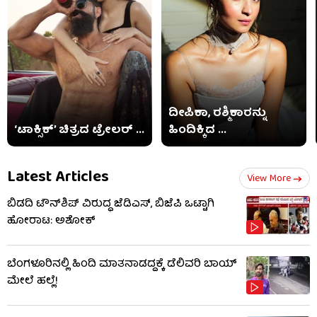
ದೀಪಿಕಾ, ರಶ್ಮಿಕಾರನ್ನು
‘ಟಾಕ್ಸಿಕ್’ ಚಿತ್ರದ ಟ್ರೇಲರ್ ...
ಹಿಂದಿಕ್ಕಿದ ...
Latest Articles
View More
ಬಿಡದಿ ಟೌನ್​ಶಿಪ್ ವಿರುದ್ಧ ಜೆಡಿಎಸ್, ಬಿಜೆಪಿ ಒಟ್ಟಾಗಿ
ಹೋರಾಟ: ಅಶೋಕ್
ಬೆಂಗಳೂರಿನಲ್ಲಿ ಹಿಂದಿ ಮಾತನಾಡದ್ದಕ್ಕೆ ಡೆಲಿವರಿ ಬಾಯ್
ಮೇಲೆ ಹಲ್ಲೆ!