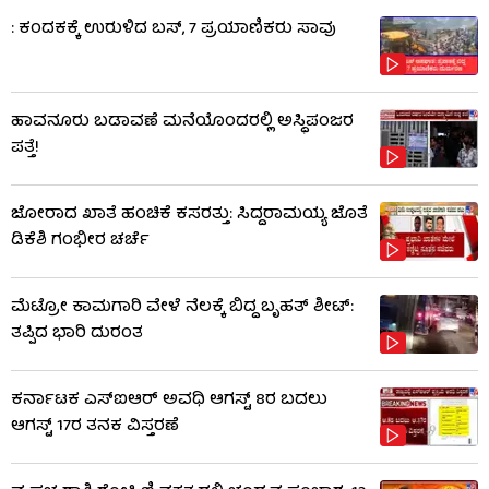
: ಕಂದಕಕ್ಕೆ ಉರುಳಿದ ಬಸ್, 7 ಪ್ರಯಾಣಿಕರು ಸಾವು
ಹಾವನೂರು ಬಡಾವಣೆ ಮನೆಯೊಂದರಲ್ಲಿ ಅಸ್ಥಿಪಂಜರ
ಪತ್ತೆ!
ಜೋರಾದ ಖಾತೆ ಹಂಚಿಕೆ ಕಸರತ್ತು: ಸಿದ್ದರಾಮಯ್ಯ ಜೊತೆ
ಡಿಕೆಶಿ ಗಂಭೀರ ಚರ್ಚೆ
ಮೆಟ್ರೋ ಕಾಮಗಾರಿ ವೇಳೆ ನೆಲಕ್ಕೆ ಬಿದ್ದ ಬೃಹತ್ ಶೀಟ್:
ತಪ್ಪಿದ ಭಾರಿ ದುರಂತ
ಕರ್ನಾಟಕ ಎಸ್‌ಐಆರ್ ಅವಧಿ ಆಗಸ್ಟ್ 8ರ ಬದಲು
ಆಗಸ್ಟ್ 17ರ ತನಕ ವಿಸ್ತರಣೆ