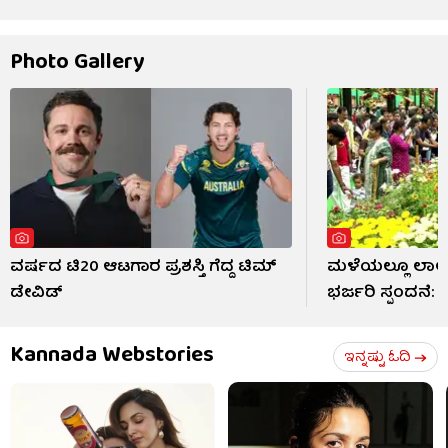
Photo Gallery
ವರ್ಷದ ಟಿ20 ಆಟಗಾರ ಪ್ರಶಸ್ತಿ ಗೆದ್ದ ಟಿಮ್
ಮಳೆಯಲ್ಲೂ ಲಾಲ್
ಡೇವಿಡ್
ಭರ್ಜರಿ ಸ್ಪಂದನೆ:
Kannada Webstories
ಇನ್ನಷ್ಟು ಓದಿ