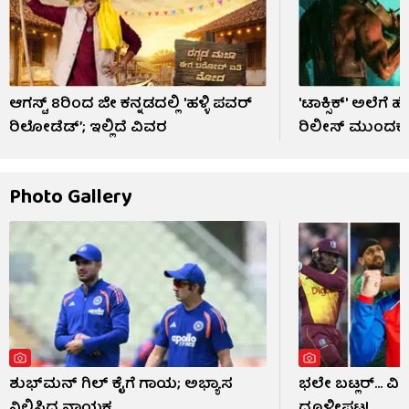
ಆಗಸ್ಟ್ 8ರಿಂದ ಜೀ ಕನ್ನಡದಲ್ಲಿ 'ಹಳ್ಳಿ ಪವರ್
'ಟಾಕ್ಸಿಕ್' ಅಲೆಗೆ 
ರಿಲೋಡೆಡ್’; ಇಲ್ಲಿದೆ ವಿವರ
ರಿಲೀಸ್ ಮುಂದಕ್ಕೆ
Photo Gallery
ಶುಭ್​ಮನ್ ಗಿಲ್ ಕೈಗೆ ಗಾಯ; ಅಭ್ಯಾಸ
ಭಲೇ ಬಟ್ಲರ್... ವ
ನಿಲ್ಲಿಸಿದ ನಾಯಕ
ಧೂಳೀಪಟ!