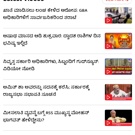
View More
ಖಾತೆ ಮಾಡಿಸಲು ಲಂಚ ಕೇಳಿದ ಆರೋಪ: GBA
ಅಧಿಕಾರಿಗಳಿಗೆ ಸಾರ್ವಜನಿಕರಿಂದ ತರಾಟೆ
ಆಷಾಢ ಮಾಸದ ಆಡಿ ಶುಕ್ರವಾರ: ದ್ವಾದಶ ರಾಶಿಗಳ ದಿನ
ಭವಿಷ್ಯ ಇಲ್ಲಿದೆ
ನಿವೃತ್ತ ಸರ್ಕಾರಿ ಅಧಿಕಾರಿಗಳು, ಸಿಬ್ಬಂದಿಗೆ ಗುಡ್​ನ್ಯೂಸ್:
ವಿಡಿಯೋ ನೋಡಿ
ಅಮಿತ್ ಶಾ ಅವರನ್ನು ಸದನಕ್ಕೆ ಕರೆಸಿ; ಸರ್ಕಾರಕ್ಕೆ
ರಾಜ್ಯಸಭಾ ಸಭಾಪತಿ ಸೂಚನೆ
ಮೀಸಲಾತಿ ವ್ಯವಸ್ಥೆ ಬಗ್ಗೆ RSS​ ಮುಖ್ಯಸ್ಥ ಮೋಹನ್
ಭಾಗವತ್ ಹೇಳಿದ್ದೇನು?