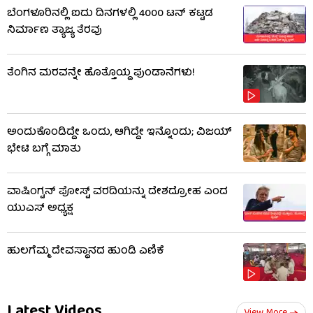
ಬೆಂಗಳೂರಿನಲ್ಲಿ ಐದು ದಿನಗಳಲ್ಲಿ 4000 ಟನ್ ಕಟ್ಟಡ
ನಿರ್ಮಾಣ ತ್ಯಾಜ್ಯ ತೆರವು
ತೆಂಗಿನ ಮರವನ್ನೇ ಹೊತ್ತೊಯ್ದ ಪುಂಡಾನೆಗಳು!
ಅಂದುಕೊಂಡಿದ್ದೇ ಒಂದು, ಆಗಿದ್ದೇ ಇನ್ನೊಂದು; ವಿಜಯ್
ಭೇಟಿ ಬಗ್ಗೆ ಮಾತು
ವಾಷಿಂಗ್ಟನ್ ಪೋಸ್ಟ್ ವರದಿಯನ್ನು ದೇಶದ್ರೋಹ ಎಂದ
ಯುಎಸ್ ಅಧ್ಯಕ್ಷ
ಹುಲಗೆಮ್ಮ ದೇವಸ್ಥಾನದ ಹುಂಡಿ ಎಣಿಕೆ
Latest Videos