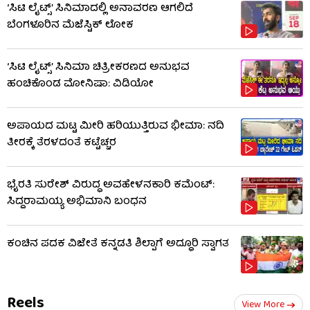
‘ಸಿಟಿ ಲೈಟ್ಸ್’ ಸಿನಿಮಾದಲ್ಲಿ ಅನಾವರಣ ಆಗಲಿದೆ
ಬೆಂಗಳೂರಿನ ಮೆಜೆಸ್ಟಿಕ್ ಲೋಕ
‘ಸಿಟಿ ಲೈಟ್ಸ್’ ಸಿನಿಮಾ ಚಿತ್ರೀಕರಣದ ಅನುಭವ
ಹಂಚಿಕೊಂಡ ಮೋನಿಷಾ: ವಿಡಿಯೋ
ಅಪಾಯದ ಮಟ್ಟ ಮೀರಿ ಹರಿಯುತ್ತಿರುವ ಭೀಮಾ: ನದಿ
ತೀರಕ್ಕೆ ತೆರಳದಂತೆ ಕಟ್ಟೆಚ್ಚರ
ಭೈರತಿ ಸುರೇಶ್ ವಿರುದ್ಧ ಅವಹೇಳನಕಾರಿ ಕಮೆಂಟ್:
ಸಿದ್ದರಾಮಯ್ಯ ಅಭಿಮಾನಿ ಬಂಧನ
ಕಂಚಿನ ಪದಕ ವಿಜೇತೆ ಕನ್ನಡತಿ ಶಿಲ್ಪಾಗೆ ಅದ್ಧೂರಿ ಸ್ವಾಗತ
Reels
View More