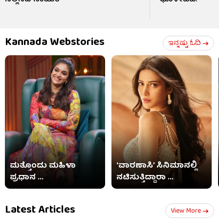
Kannada Webstories
ಇನ್ನಷ್ಟು ಓದಿ
ಮತ್ತೊಂದು ಮಹಿಳಾ
‘ವಾರಣಾಸಿ’ ಸಿನಿಮಾನಲ್ಲಿ
ಪ್ರಧಾನ ...
ನಟಿಸುತ್ತಿದ್ದಾರಾ ...
Latest Articles
View More