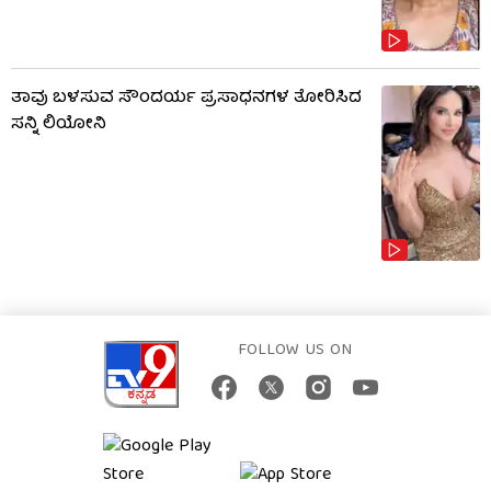
ತಾವು ಬಳಸುವ ಸೌಂದರ್ಯ ಪ್ರಸಾಧನಗಳ ತೋರಿಸಿದ
ಸನ್ನಿ ಲಿಯೋನಿ
FOLLOW US ON