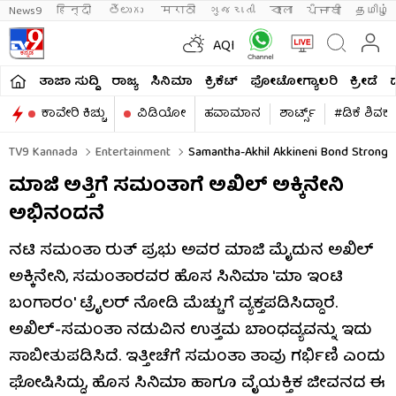
News9
हिन्दी 
తెలుగు 
मराठी
ગુજરાતી
বাংলা
ਪੰਜਾਬੀ
தமிழ்
AQI
ತಾಜಾ ಸುದ್ದಿ
ರಾಜ್ಯ
ಸಿನಿಮಾ
ಕ್ರಿಕೆಟ್​
ಫೋಟೋಗ್ಯಾಲರಿ
ಕ್ರೀಡೆ
ಕಾವೇರಿ ಕಿಚ್ಚು
ವಿಡಿಯೋ
ಹವಾಮಾನ
ಶಾರ್ಟ್ಸ್​
#ಡಿಕೆ ಶಿವಕ
TV9 Kannada
Entertainment
Samantha-Akhil Akkineni Bond Strong 
ಮಾಜಿ ಅತ್ತಿಗೆ ಸಮಂತಾಗೆ ಅಖಿಲ್ ಅಕ್ಕಿನೇನಿ
ಅಭಿನಂದನೆ
ನಟಿ ಸಮಂತಾ ರುತ್ ಪ್ರಭು ಅವರ ಮಾಜಿ ಮೈದುನ ಅಖಿಲ್
ಅಕ್ಕಿನೇನಿ, ಸಮಂತಾರವರ ಹೊಸ ಸಿನಿಮಾ 'ಮಾ ಇಂಟಿ
ಬಂಗಾರಂ' ಟ್ರೈಲರ್ ನೋಡಿ ಮೆಚ್ಚುಗೆ ವ್ಯಕ್ತಪಡಿಸಿದ್ದಾರೆ.
ಅಖಿಲ್-ಸಮಂತಾ ನಡುವಿನ ಉತ್ತಮ ಬಾಂಧವ್ಯವನ್ನು ಇದು
ಸಾಬೀತುಪಡಿಸಿದೆ. ಇತ್ತೀಚೆಗೆ ಸಮಂತಾ ತಾವು ಗರ್ಭಿಣಿ ಎಂದು
ಘೋಷಿಸಿದ್ದು, ಹೊಸ ಸಿನಿಮಾ ಹಾಗೂ ವೈಯಕ್ತಿಕ ಜೀವನದ ಈ