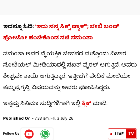
ಇದನ್ನೂ ಓದಿ:
‘ಇದು ನನ್ನ ಸಿಕ್ಸ್​ ಪ್ಯಾಕ್’; ಬೇಬಿ ಬಂಪ್
ಫೋಟೋ ಹಂಚಿಕೊಂಡ ನಟಿ ಸಮಂತಾ
ಸಮಂತಾ ಅವರ ವೈಯಕ್ತಿಕ ಜೀವನದ ಮತ್ತೊಂದು ವಿಚಾರ
ಸೋಶಿಯಲ್ ಮೀಡಿಯಾದಲ್ಲಿ ಸಖತ್ ವೈರಲ್ ಆಗುತ್ತಿದೆ. ಅವರು
ಶೀಘ್ರವೇ ತಾಯಿ ಆಗುತ್ತಿದ್ದಾರೆ. ಇತ್ತೀಚೆಗೆ ವೇದಿಕೆ ಮೇಲೆಯೇ
ತಮ್ಮ ಪ್ರೆಗ್ನೆನ್ಸಿ ವಿಷಯವನ್ನು ಅವರು ಘೋಷಿಸಿದ್ದರು.
ಇನ್ನಷ್ಟು ಸಿನಿಮಾ ಸುದ್ದಿಗಳಿಗಾಗಿ ಇಲ್ಲಿ
ಕ್ಲಿಕ್​
ಮಾಡಿ.
Published On
- 7:33 am, Fri, 3 July 26
TV
LIVE
Follow Us