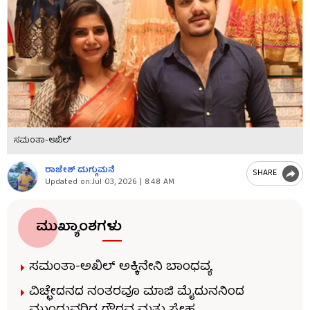
ಸಮಂತಾ-ಅಖಿಲ್
ರಾಜೇಶ್ ದುಗ್ಗುಮನೆ
SHARE
Updated on:
Jul 03, 2026 | 8:48 AM
ಮುಖ್ಯಾಂಶಗಳು
ಸಮಂತಾ-ಅಖಿಲ್ ಅಕ್ಕಿನೇನಿ ಬಾಂಧವ್ಯ
ವಿಚ್ಛೇದನದ ನಂತರವೂ ಮಾಜಿ ಮೈದುನನಿಂದ