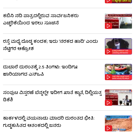
ಕಬಿನಿ ನದಿ ಪಾತ್ರದಲ್ಲಿರುವ ಸಾರ್ವಜನಿಕರು
ಎಚ್ಚರಿಕೆಯಿಂದ ಇರಲು ಸೂಚನೆ
ರಸ್ತೆ ಮಧ್ಯೆ ದೊಡ್ಡ ಕಂದಕ; ಇದು 'ನರಕದ ಹಾದಿ' ಎಂದು
ನೆಟ್ಟಿಗರ ಆಕ್ರೋಶ
ದುಬಾರೆ ದುರಂತಕ್ಕೆ 2.5 ತಿಂಗಳು: ಇಂದಿಗೂ
ಜಾರಿಯಾಗದ ಎಸ್‌ಒಪಿ
ಸಂಪುಟ ವಿಸ್ತರಣೆ ಬೆನ್ನಲ್ಲೇ ಇದೀಗ ಖಾತೆ ಕ್ಯಾತೆ, ದಿಲ್ಲಿಯತ್ತ
ಡಿಕೆಶಿ
ಕಾರ್ಕಳದಲ್ಲಿ ವಯನಾಡು ಮಾದರಿ ದುರಂತದ ಭೀತಿ:
ಗುಡ್ಡಕುಸಿತದ ಆತಂಕದಲ್ಲಿ ಜನರು