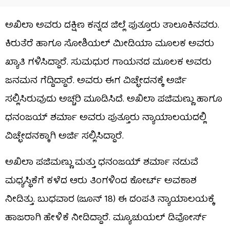
ಅಖಿಲಾ ಅವರು ದಕ್ಷಿಣ ಕನ್ನಡ ಜಿಲ್ಲೆ ಪುತ್ತೂರು ತಾಲೂಕಿನವರು.
ಕಿರುತೆರೆ ಹಾಗೂ ಸೋಶಿಯಲ್ ಮೀಡಿಯಾ ಮೂಲಕ ಅವರು
ಖ್ಯಾತಿ ಗಳಿಸಿದ್ದಾರೆ. ಸುಮಧುರ ಗಾಯನದ ಮೂಲಕ ಅವರು
ಜನಮನ ಗೆದ್ದಿದ್ದಾರೆ. ಅವರು ಈಗ ವಿಚ್ಛೇದನಕ್ಕೆ ಅರ್ಜಿ
ಸಲ್ಲಿಸಿರುವುದು ಅಚ್ಚರಿ ಮೂಡಿಸಿದೆ. ಅಖಿಲಾ ಪಜಿಮಣ್ಣು ಹಾಗೂ
ಧನಂಜಯ್ ಶರ್ಮಾ ಅವರು ಪುತ್ತೂರು ನ್ಯಾಯಾಲಯದಲ್ಲಿ
ವಿಚ್ಛೇದನಕ್ಕಾಗಿ ಅರ್ಜಿ ಸಲ್ಲಿಸಿದ್ದಾರೆ.
ಅಖಿಲಾ ಪಜಿಮಣ್ಣು ಮತ್ತು ಧನಂಜಯ್ ಶರ್ಮಾ ನಡುವೆ
ಮಧ್ಯಸ್ಥಿಕೆಗೆ ಕಳೆದ ಆರು ತಿಂಗಳಿಂದ ಕೋರ್ಟ್ ಅವಕಾಶ
ನೀಡಿತ್ತು. ಬುಧವಾರ (ಜೂನ್ 18) ಈ ದಂಪತಿ ನ್ಯಾಯಾಲಯಕ್ಕೆ
ಹಾಜರಾಗಿ ಹೇಳಿಕೆ ನೀಡಿದ್ದಾರೆ. ಮ್ಯೂಚುಯಲ್‌ ಡಿವೋರ್ಸ್