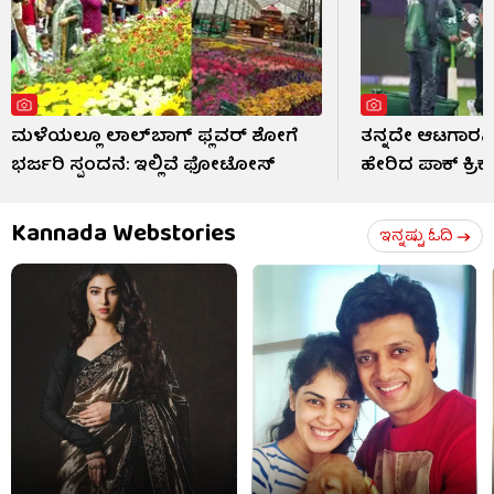
ಮಳೆಯಲ್ಲೂ ಲಾಲ್‌ಬಾಗ್ ಫ್ಲವರ್ ಶೋಗೆ
ತನ್ನದೇ ಆಟಗಾರನಿ
ಭರ್ಜರಿ ಸ್ಪಂದನೆ: ಇಲ್ಲಿವೆ ಫೋಟೋಸ್​
ಹೇರಿದ ಪಾಕ್ ಕ್ರಿ
Kannada Webstories
ಇನ್ನಷ್ಟು ಓದಿ