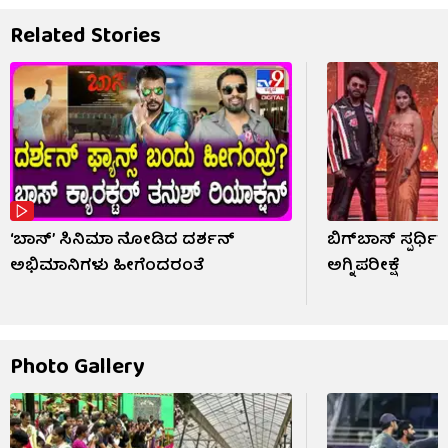
Related Stories
‘ಬಾಸ್’ ಸಿನಿಮಾ ನೋಡಿದ ದರ್ಶನ್
ಬಿಗ್​​ಬಾಸ್ ಸ್ಪರ್ಧ
ಅಭಿಮಾನಿಗಳು ಹೀಗೆಂದರಂತೆ
ಅಗ್ನಿಪರೀಕ್ಷೆ
Photo Gallery