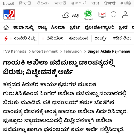
News9
हिन्दी 
తెలుగు 
मराठी
ગુજરાતી
বাংলা
ਪੰਜਾਬੀ
தமிழ்
AQI
ತಾಜಾ ಸುದ್ದಿ
ರಾಜ್ಯ
ಸಿನಿಮಾ
ಕ್ರಿಕೆಟ್​
ಫೋಟೋಗ್ಯಾಲರಿ
ಕ್ರೀಡೆ
ಕಾವೇರಿ ಕಿಚ್ಚು
ವಿಡಿಯೋ
ಹವಾಮಾನ
ಶಾರ್ಟ್ಸ್​
#ಡಿಕೆ ಶಿವಕ
TV9 Kannada
Entertainment
Television
Singer Akhila Pajimannu 
ಗಾಯಕಿ ಅಖಿಲಾ ಪಜಿಮಣ್ಣು ದಾಂಪತ್ಯದಲ್ಲಿ
ಬಿರುಕು; ವಿಚ್ಛೇದನಕ್ಕೆ ಅರ್ಜಿ
ಕನ್ನಡದ ಕಿರುತೆರೆ ಕಾರ್ಯಕ್ರಮಗಳ ಮೂಲಕ
ಗುರುತಿಸಿಕೊಂಡ ಸಿಂಗರ್ ಅಖಿಲಾ ಪಜಿಮಣ್ಣು ಸಂಸಾರದಲ್ಲಿ
ಬಿರುಕು ಮೂಡಿದೆ. ಪತಿ ಧನಂಜಯ್ ಶರ್ಮ ಜೊತೆಗಿನ
ದಾಂಪತ್ಯ ಜೀವನಕ್ಕೆ ಅಂತ್ಯ ಹಾಡಲು ಅಖಿಲಾ ನಿರ್ಧರಿಸಿದ್ದಾರೆ.
ಪುತ್ತೂರು ನ್ಯಾಯಾಲಯದಲ್ಲಿ ವಿಚ್ಛೇದನಕ್ಕಾಗಿ ಅಖಿಲಾ
ಪಜಿಮಣ್ಣು ಹಾಗೂ ಧನಂಜಯ್ ಶರ್ಮ ಅರ್ಜಿ ಸಲ್ಲಿಸಿದ್ದಾರೆ.