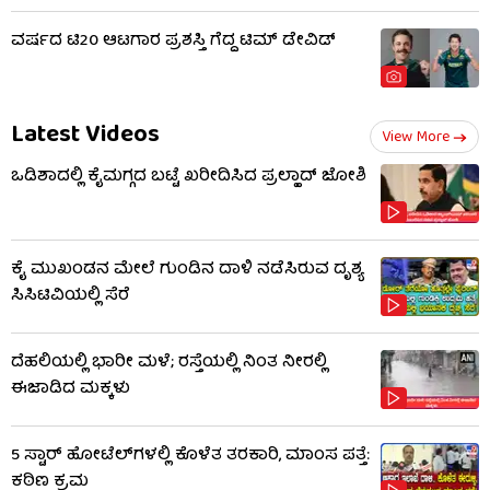
ವರ್ಷದ ಟಿ20 ಆಟಗಾರ ಪ್ರಶಸ್ತಿ ಗೆದ್ದ ಟಿಮ್ ಡೇವಿಡ್
Latest Videos
View More
ಒಡಿಶಾದಲ್ಲಿ ಕೈಮಗ್ಗದ ಬಟ್ಟೆ ಖರೀದಿಸಿದ ಪ್ರಲ್ಹಾದ್ ಜೋಶಿ
ಕೈ ಮುಖಂಡನ ಮೇಲೆ ಗುಂಡಿನ ದಾಳಿ ನಡೆಸಿರುವ ದೃಶ್ಯ
ಸಿಸಿಟಿವಿಯಲ್ಲಿ ಸೆರೆ
ದೆಹಲಿಯಲ್ಲಿ ಭಾರೀ ಮಳೆ; ರಸ್ತೆಯಲ್ಲಿ ನಿಂತ ನೀರಲ್ಲಿ
ಈಜಾಡಿದ ಮಕ್ಕಳು
5 ಸ್ಟಾರ್ ಹೋಟೆಲ್​​ಗಳಲ್ಲಿ ಕೊಳೆತ ತರಕಾರಿ, ಮಾಂಸ ಪತ್ತೆ:
ಕಠಿಣ ಕ್ರಮ