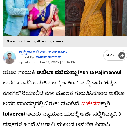
Dhananjay Sharma, Akhila Pajimannu
ಪೃಥ್ವಿರಾಜ್​ ಬಿ.ಯು. ಮಂಗಳೂರು
SHARE
Edited By:
ಮದನ್​ ಕುಮಾರ್​
Updated on:
Jun 19, 2025 | 10:34 PM
ಯುವ ಗಾಯಕಿ
ಅಖಿಲಾ ಪಜಿಮಣ್ಣು (Akhila Pajimannu)
ಅವರ ಖಾಸಗಿ ಬದುಕಿನ ಬಗ್ಗೆ ಶಾಕಿಂಗ್ ಸುದ್ದಿ ಇದು. ‘ಕನ್ನಡ
ಕೋಗಿಲೆ’ ರಿಯಾಲಿಟಿ ಶೋ ಮೂಲಕ ಗುರುತಿಸಿಕೊಂಡ ಅಖಿಲಾ
ಅವರ ದಾಂಪತ್ಯದಲ್ಲಿ ಬಿರುಕು ಮೂಡಿದೆ.
ವಿಚ್ಛೇದನ
ಕ್ಕಾಗಿ
(Divorce)
ಅವರು ನ್ಯಾಯಾಲಯದಲ್ಲಿ ಅರ್ಜಿ ಸಲ್ಲಿಸಿದ್ದಾರೆ. 3
ವರ್ಷಗಳ ಹಿಂದೆ ಬೆಳಗಾವಿ ಮೂಲದ ಅಮೆರಿಕ ನಿವಾಸಿ