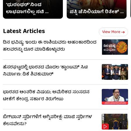
‘ಧುರಂಧರ್’ನಿಂದ
ಲಾಭವಾಗಲಿಲ್ಲ ನಟಿ ...
ಪತ್ನಿ ಜೆನಿಲಿಯಾಗೆ ರಿತೇಶ್ ...
Latest Articles
View More
ದಿನ ಭವಿಷ್ಯ: ಇಂದು ಈ ರಾಶಿಯವರು ಅಹಂಕಾರದಿಂದ
ಹಲವರನ್ನು ದೂರ ಮಾಡಿಕೊಳ್ಳುವರು
ಹೆಸರಘಟ್ಟದಲ್ಲಿ ಭಾರತದ ಮೊದಲ ‘ಕ್ವಾಂಟಮ್ ಸಿಟಿ
ನಿರ್ಮಾಣ: ಡಿಕೆ ಶಿವಕುಮಾರ್
ಭಾರತದ ಆಂತರಿಕ ವಿಷಯ; ಅಮೆರಿಕದ ಸಂಸದನ
ಟೀಕೆಗೆ ಕೇಂದ್ರ ಸರ್ಕಾರ ತಿರುಗೇಟು
ಬಿಗ್​​ಬಾಸ್​ ಸ್ಪರ್ಧಿಗಳಿಗೆ ಅಗ್ನಿಪರೀಕ್ಷೆ: ಮಾಜಿ ​​ಸ್ಪರ್ಧಿಗಳ
ಕೆಲಸವೇನು?