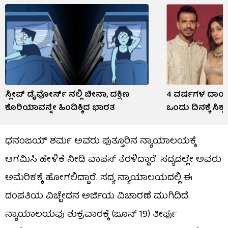
ಸ್ಲೀಪ್ ಡೈವೋರ್ಸ್ ನಲ್ಲಿ ಚೀನಾ, ದಕ್ಷಿಣ
4 ವರ್ಷಗಳ ದಾಂಪತ್
ಕೊರಿಯಾವನ್ನೇ ಹಿಂದಿಕ್ಕಿದ ಭಾರತ
ಒಂದು ದಿನಕ್ಕೆ ಸಿಕ
ಧನಂಜಯ್ ಶರ್ಮ ಅವರು ಪುತ್ತೂರಿನ ನ್ಯಾಯಾಲಯಕ್ಕೆ
ಆಗಮಿಸಿ ಹೇಳಿಕೆ ನೀಡಿ ವಾಪಸ್ ತೆರಳಿದ್ದಾರೆ. ಸದ್ಯದಲ್ಲೇ ಅವರು
ಅಮೆರಿಕಕ್ಕೆ ಹೋಗಲಿದ್ದಾರೆ. ಸದ್ಯ ನ್ಯಾಯಾಲಯದಲ್ಲಿ ಈ
ದಂಪತಿಯ ವಿಚ್ಛೇದನ ಅರ್ಜಿಯ ವಿಚಾರಣೆ ಮುಗಿದಿದೆ.
ನ್ಯಾಯಾಲಯವು ಶುಕ್ರವಾರಕ್ಕೆ (ಜೂನ್ 19) ತೀರ್ಪು