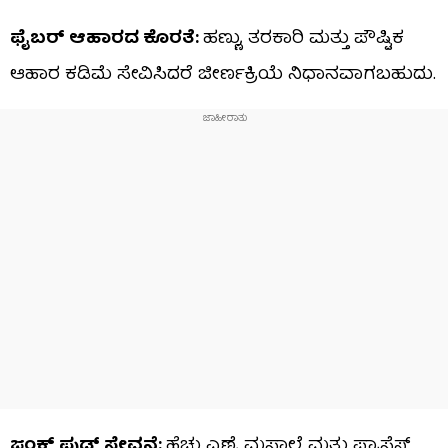
ಫೈಬರ್ ಆಹಾರದ ಕೊರತೆ:
ಹಣ್ಣು, ತರಕಾರಿ ಮತ್ತು ಪೌಷ್ಟಿಕ
ಆಹಾರ ಕಡಿಮೆ ಸೇವಿಸಿದರೆ ಜೀರ್ಣಕ್ರಿಯೆ ನಿಧಾನವಾಗಬಹುದು.
ಜಂಕ್ ಫುಡ್ ಸೇವನೆ:
ಹೆಚ್ಚು ಎಣ್ಣೆ, ಮಸಾಲೆ ಮತ್ತು ಪ್ರಾಸೆಸ್ಡ್