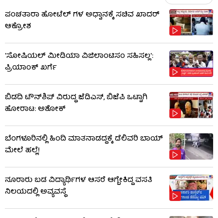
ಪಂಚತಾರಾ ಹೋಟೆಲ್ ಗಳ ಅಧ್ವಾನಕ್ಕೆ ಸಚಿವ ಖಾದರ್
ಆಕ್ರೋಶ
'ಸೋಷಿಯಲ್ ಮೀಡಿಯಾ ವಿಜಿಲಾಂಟಿಸಂ ಸಹಿಸಲ್ಲ':
ಪ್ರಿಯಾಂಕ್ ಖರ್ಗೆ
ಬಿಡದಿ ಟೌನ್​ಶಿಪ್ ವಿರುದ್ಧ ಜೆಡಿಎಸ್, ಬಿಜೆಪಿ ಒಟ್ಟಾಗಿ
ಹೋರಾಟ: ಅಶೋಕ್
ಬೆಂಗಳೂರಿನಲ್ಲಿ ಹಿಂದಿ ಮಾತನಾಡದ್ದಕ್ಕೆ ಡೆಲಿವರಿ ಬಾಯ್
ಮೇಲೆ ಹಲ್ಲೆ!
ನೂರಾರು ಬಡ ವಿದ್ಯಾರ್ಥಿಗಳ ಆಸರೆ ಆಗ್ಬೇಕಿದ್ದ ವಸತಿ
ನಿಲಯದಲ್ಲಿ ಅವ್ಯವಸ್ಥೆ