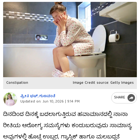
Constipation
Image Credit source: Getty Images
ಪ್ರೀತಿ ಭಟ್​, ಗುಣವಂತೆ
SHARE
Updated on:
Jun 10, 2026 | 9:14 PM
ದಿನದಿಂದ ದಿನಕ್ಕೆ ಬದಲಾಗುತ್ತಿರುವ ಹವಾಮಾನದಲ್ಲಿ ನಾನಾ
ರೀತಿಯ ಆರೋಗ್ಯ ಸಮಸ್ಯೆಗಳು ಕಂಡುಬರುವುದು ಸಾಮಾನ್ಯ.
ಅವುಗಳಲ್ಲಿ ಹೊಟ್ಟೆ ಉಬ್ಬರ, ಗ್ಯಾಸ್ಟ್ರಿಕ್ ಹಾಗೂ ಮಲಬದ್ಧತೆ