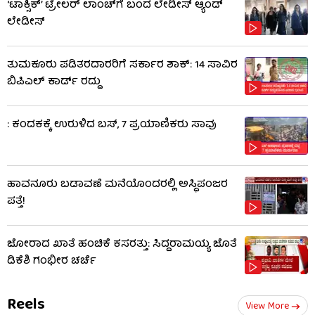
‘ಟಾಕ್ಸಿಕ್’ ಟ್ರೇಲರ್ ಲಾಂಚ್​ಗೆ ಬಂದ ಲೇಡೀಸ್ ಆ್ಯಂಡ್
ಲೇಡೀಸ್
ತುಮಕೂರು ಪಡಿತರದಾರರಿಗೆ ಸರ್ಕಾರ ಶಾಕ್: 14 ಸಾವಿರ
ಬಿಪಿಎಲ್ ಕಾರ್ಡ್ ರದ್ದು
: ಕಂದಕಕ್ಕೆ ಉರುಳಿದ ಬಸ್, 7 ಪ್ರಯಾಣಿಕರು ಸಾವು
ಹಾವನೂರು ಬಡಾವಣೆ ಮನೆಯೊಂದರಲ್ಲಿ ಅಸ್ಥಿಪಂಜರ
ಪತ್ತೆ!
ಜೋರಾದ ಖಾತೆ ಹಂಚಿಕೆ ಕಸರತ್ತು: ಸಿದ್ದರಾಮಯ್ಯ ಜೊತೆ
ಡಿಕೆಶಿ ಗಂಭೀರ ಚರ್ಚೆ
Reels
View More