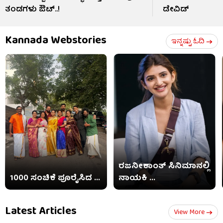
ತಂಡಗಳು ಔಟ್..!
ಡೇವಿಡ್
Kannada Webstories
ಇನ್ನಷ್ಟು ಓದಿ
ರಜನೀಕಾಂತ್ ಸಿನಿಮಾನಲ್ಲಿ
1000 ಸಂಚಿಕೆ ಪೂರೈಸಿದ ...
ನಾಯಕಿ ...
Latest Articles
View More