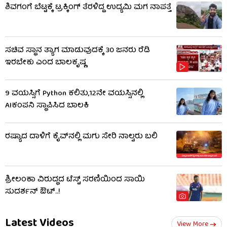
ಶಿವಗಂಗೆ ಬೆಟ್ಟಕ್ಕೆ ಟ್ರಕ್ಕಿಂಗ್​ ತೆರಳಿದ್ದ ಉದ್ಯಮಿ ಮಗ ನಾಪತ್ತೆ
ಸಚಿವ ಸ್ಥಾನ ತ್ಯಾಗ ಮಾಡುವುದಕ್ಕೆ 30 ಜನರು ರೆಡಿ
ಇರಬೇಕು ಎಂದ ಬಾಲಕೃಷ್ಣ
9 ವಯಸ್ಸಿಗೆ Python ಕಲಿತು,12ನೇ ವಯಸ್ಸಿನಲ್ಲಿ
AIಕಂಪನಿ ಸ್ಥಾಪಿಸಿದ ಬಾಲಕಿ
ರಷ್ಯಾದ ದಾಳಿಗೆ ಕೈವ್​​ನಲ್ಲಿ ಮಗು ಸೇರಿ ನಾಲ್ವರು ಬಲಿ
ಶ್ರೀಲಂಕಾ ವಿರುದ್ಧದ ಟೆಸ್ಟ್ ಸರಣಿಯಿಂದ ಸಾಯಿ
ಸುದರ್ಶನ್ ಔಟ್..!
Latest Videos
View More