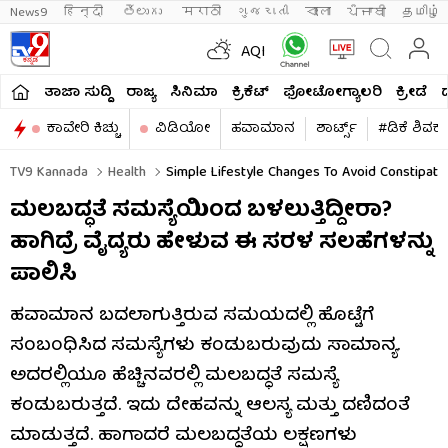
News9
हिन्दी 
తెలుగు 
मराठी
ગુજરાતી
বাংলা
ਪੰਜਾਬੀ
தமிழ்
AQI
ತಾಜಾ ಸುದ್ದಿ
ರಾಜ್ಯ
ಸಿನಿಮಾ
ಕ್ರಿಕೆಟ್​
ಫೋಟೋಗ್ಯಾಲರಿ
ಕ್ರೀಡೆ
ಕಾವೇರಿ ಕಿಚ್ಚು
ವಿಡಿಯೋ
ಹವಾಮಾನ
ಶಾರ್ಟ್ಸ್​
#ಡಿಕೆ ಶಿವಕ
TV9 Kannada
Health
Simple Lifestyle Changes To Avoid Constipati
ಮಲಬದ್ಧತೆ ಸಮಸ್ಯೆಯಿಂದ ಬಳಲುತ್ತಿದ್ದೀರಾ?
ಹಾಗಿದ್ರೆ ವೈದ್ಯರು ಹೇಳುವ ಈ ಸರಳ ಸಲಹೆಗಳನ್ನು
ಪಾಲಿಸಿ
ಹವಾಮಾನ ಬದಲಾಗುತ್ತಿರುವ ಸಮಯದಲ್ಲಿ ಹೊಟ್ಟೆಗೆ
ಸಂಬಂಧಿಸಿದ ಸಮಸ್ಯೆಗಳು ಕಂಡುಬರುವುದು ಸಾಮಾನ್ಯ.
ಅದರಲ್ಲಿಯೂ ಹೆಚ್ಚಿನವರಲ್ಲಿ ಮಲಬದ್ಧತೆ ಸಮಸ್ಯೆ
ಕಂಡುಬರುತ್ತದೆ. ಇದು ದೇಹವನ್ನು ಆಲಸ್ಯ ಮತ್ತು ದಣಿದಂತೆ
ಮಾಡುತ್ತದೆ. ಹಾಗಾದರೆ ಮಲಬದ್ಧತೆಯ ಲಕ್ಷಣಗಳು