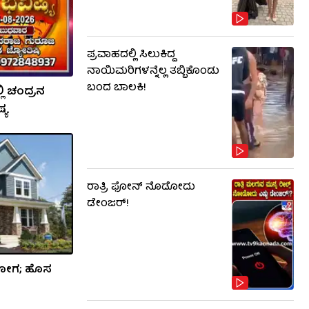
ಪ್ರವಾಹದಲ್ಲಿ ಸಿಲುಕಿದ್ದ
ನಾಯಿಮರಿಗಳನ್ನೆಲ್ಲ ತಬ್ಬಿಕೊಂಡು
ಬಂದ ಬಾಲಕಿ!
ಲಿ ಚಂದ್ರನ
್ಯ
ರಾತ್ರಿ ಫೋನ್​​ ನೊಡೋದು
ಡೇಂಜರ್!
ಾಜಯೋಗ; ಹೊಸ