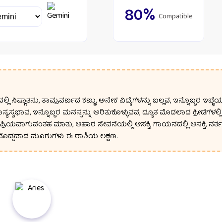
80%
Compatible
ಲ್ಲಿ ನಿಷ್ಣಾತನು, ತಾಮ್ರವರ್ಣದ ಕಣ್ಣು, ಅನೇಕ ವಿದ್ಯೆಗಳನ್ನು ಬಲ್ಲವ, ಇನ್ನೊಬ್ಬರ ಇಚ್
ಯಸ್ವಭಾವ, ಇನ್ನೊಬ್ಬರ ಮನಸ್ಸನ್ನು ಅರಿತುಕೊಳ್ಳುವವ, ದ್ಯೂತ ಮೊದಲಾದ ಕ್ರೀಡೆಗಳಲ್ಲಿ
 ಪ್ರಿಯವಾಗುವಂತಹ ಮಾತು, ಆಹಾರ ಸೇವನೆಯಲ್ಲಿ ಆಸಕ್ತಿ, ಗಾಯನದಲ್ಲಿ ಆಸಕ್ತಿ, ನರ್ತ
 ದೊಡ್ಡದಾದ ಮೂಗುಗಳು ಈ ರಾಶಿಯ ಲಕ್ಷಣ.