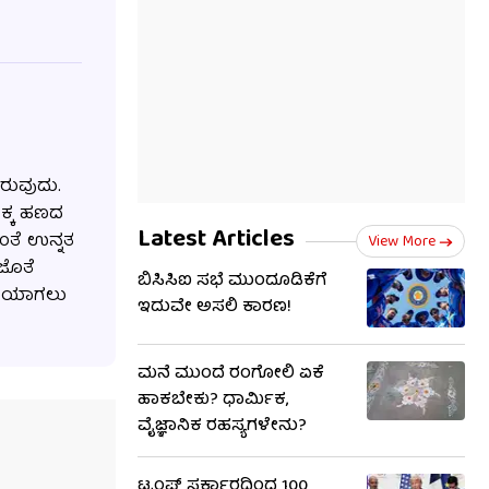
ರುವುದು.
ಕ್ಕ ಹಣದ
Latest Articles
ಂತೆ ಉನ್ನತ
View More
ಜೊತೆ
ಬಿಸಿಸಿಐ ಸಭೆ ಮುಂದೂಡಿಕೆಗೆ
ಸರಿಯಾಗಲು
ಇದುವೇ ಅಸಲಿ ಕಾರಣ!
ಮನೆ ಮುಂದೆ ರಂಗೋಲಿ ಏಕೆ
ಹಾಕಬೇಕು? ಧಾರ್ಮಿಕ,
ವೈಜ್ಞಾನಿಕ ರಹಸ್ಯಗಳೇನು?
ಟ್ರಂಪ್ ಸರ್ಕಾರದಿಂದ 100