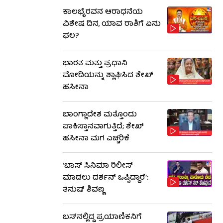
ಕಾಲಭೈರವನ ಆರಾಧನೆಯ
ವಿಶೇಷ ದಿನ, ಯಾವ ರಾಶಿಗೆ ಏನು
ಫಲ?
ಭಾರತ ಮತ್ತು ಪ್ರಧಾನಿ
ಮೋದಿಯನ್ನು ಶ್ಲಾಘಿಸಿದ ಶೇಖ್
ಹಸೀನಾ
ಬಾಂಗ್ಲಾದೇಶ ಮತ್ತೊಂದು
ಪಾಕಿಸ್ತಾನವಾಗುತ್ತಿದೆ; ಶೇಖ್
ಹಸೀನಾ ಮಗ ಎಚ್ಚರಿಕೆ
‘ಬಾಸ್ ಸಿನಿಮಾ ರಿಲೀಸ್
ಮಾಡಲು ದರ್ಶನ್ ಒಪ್ಪಿದ್ದಾರೆ’:
ತನುಷ್ ಶಿವಣ್ಣ
ಬಸ್‌ನಲ್ಲಿದ್ದ ಪ್ರಯಾಣಿಕನಿಗೆ