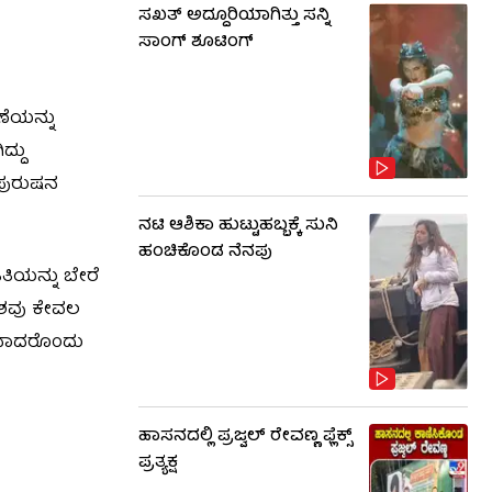
ಸಖತ್ ಅದ್ದೂರಿಯಾಗಿತ್ತು ಸನ್ನಿ
ಸಾಂಗ್ ಶೂಟಿಂಗ್
ಣೆಯನ್ನು
ದ್ದು
ಲಪುರುಷನ
ನಟಿ ಆಶಿಕಾ ಹುಟ್ಟುಹಬ್ಬಕ್ಕೆ ಸುನಿ
ಹಂಚಿಕೊಂಡ ನೆನಪು
ತಿಯನ್ನು ಬೇರೆ
ೇಶವು ಕೇವಲ
ವುದಾದರೊಂದು
ಹಾಸನದಲ್ಲಿ ಪ್ರಜ್ವಲ್ ರೇವಣ್ಣ ಫ್ಲೆಕ್ಸ್
ಪ್ರತ್ಯಕ್ಷ