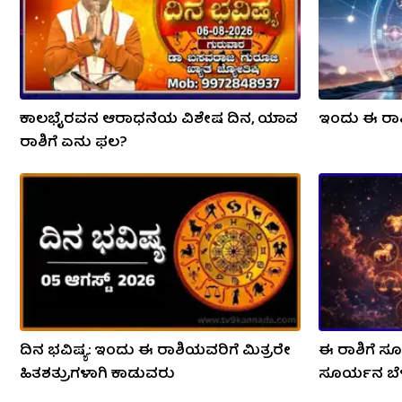
ಕಾಲಭೈರವನ ಆರಾಧನೆಯ ವಿಶೇಷ ದಿನ, ಯಾವ
ಇಂದು ಈ ರಾಶ
ರಾಶಿಗೆ ಏನು ಫಲ?
ದಿನ ಭವಿಷ್ಯ: ಇಂದು ಈ ರಾಶಿಯವರಿಗೆ ಮಿತ್ರರೇ
ಈ ರಾಶಿಗೆ ಸ
ಹಿತಶತ್ರುಗಳಾಗಿ ಕಾಡುವರು
ಸೂರ್ಯನ ಬೆಳ