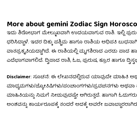
More about gemini Zodiac Sign Horosco
ಇದು ಶಿರೋಭಾಗ ಮೇಲ್ಮುಖವಾಗಿ ಉದಯವಾಗುವ ರಾಶಿ. ಇಲ್ಲಿ ಪುರುಷ ಹಾಗೂ
ಧರಿಸಿದ್ದಾಳೆ. ಇದರ ದಿಕ್ಕು ಪಶ್ಚಿಮ ಹಾಗೂ ರಾಶಿಯ ಅಧಿಪತಿ ಬುಧನಾಗಿದ
ವಾತಪ್ರಕೃತಿಯದ್ದಾಗಿದೆ. ಈ ರಾಶಿಯಲ್ಲಿ ಮೃಗಶಿರಾದ ಎರಡು ಪಾದ
ಎದೆಭಾಗವಾಗಲಿದೆ. ದ್ವಿಪಾದ ರಾಶಿ, ಓಜ, ಪುರುಷ, ಕ್ರೂರ ಹಾಗೂ ದ್ವಿಸ
Disclaimer
: ಸೂಚನೆ: ಈ ಲೇಖನದಲ್ಲಿರುವ ಯಾವುದೇ ಮಾಹಿತಿ ಅಥವಾ 
ಮಾಧ್ಯಮಗಳು/ಜ್ಯೋತಿಷಿಗಳು/ಪಂಚಾಂಗಗಳು/ಪ್ರವಚನಗಳು ಅಥವಾ ಧಾರ್
ಮಾಹಿತಿಯನ್ನು ನಿಮಗೆ ನೀಡುವುದಷ್ಟೇ ಆಗಿರುತ್ತದೆ. ಹಾಗಾಗಿ ಓದ
ಅಂಶವನ್ನು ಕಾರ್ಯರೂಪಕ್ಕೆ ತಂದರೆ ಅದಕ್ಕೆ ಅವರೇ ಜವಾಬ್ದಾರರಾಗಿರುತ