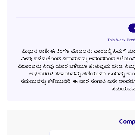
This Week Pred
ಮಿಥುನ ರಾಶಿ: ಈ ತಿಂಗಳ ಮೊದಲನೇ ವಾರದಲ್ಲಿ ನಿಮಗೆ ಮಾ
ನೀವು ಪಡೆದುಕೊಂಡ ವಿರಾಮವನ್ನು ಆನಂದದಿಂದ ಕಳೆಯುವಿರಿ
ವಿಚಾರವನ್ನು ನೀವು ಯಾರ ಬಳಿಯೂ ಹೇಳುವುದು ಬೇಡ. ನಿಮ್ಮನ
ಅಧಿಕಾರಿಗಳ ಸಹಾಯವನ್ನು ಪಡೆಯುವಿರಿ. ಒಂದಿಷ್ಟು ಕಾರ್
ಸಮಯವನ್ನು ಕಳೆಯುವಿರಿ. ಈ ವಾರ ಸಂಗಾತಿ ಏನೇ ಅಂದರೂ ನಿ
ಸಮಯವನ್ನು ಕ
Compa