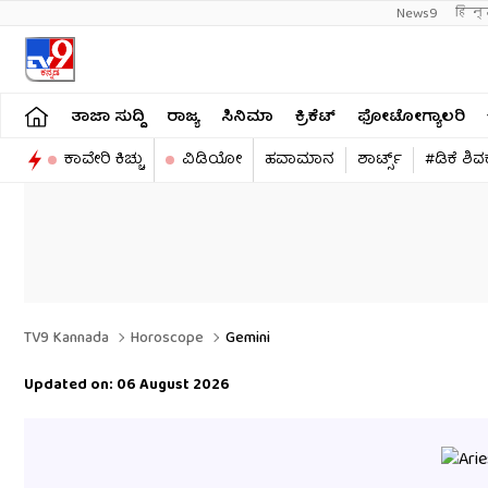
News9
हिन्
ತಾಜಾ ಸುದ್ದಿ
ರಾಜ್ಯ
ಸಿನಿಮಾ
ಕ್ರಿಕೆಟ್​
ಫೋಟೋಗ್ಯಾಲರಿ
ಕಾವೇರಿ ಕಿಚ್ಚು
ವಿಡಿಯೋ
ಹವಾಮಾನ
ಶಾರ್ಟ್ಸ್​
#ಡಿಕೆ ಶಿ
TV9 Kannada
Horoscope
Gemini
Updated on: 06 August 2026