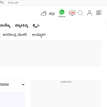
ी9
TV9-UP
AQI
ವಾಣಿಜ್ಯ
ಜ್ಯೋತಿಷ್ಯ
ಕ್ರೈಂ
#ನರೇಂದ್ರ ಮೋದಿ
ಉದ್ಯೋಗ