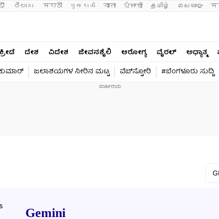
दी 
తెలుగు 
मराठी
ગુજરાતી
বাংলা
ਪੰਜਾਬੀ
தமிழ்
മലയാളം
मन
ಕ್ರೀಡೆ
ದೇಶ
ವಿದೇಶ
ಜೀವನಶೈಲಿ
ಆರೋಗ್ಯ
ವೈರಲ್​
ಅಧ್ಯಾತ್ಮ
ವಕುಮಾರ್​
ಜಲಾಶಯಗಳ ನೀರಿನ ಮಟ್ಟ
ವೆಬ್​ಸ್ಟೋರಿ
#ಬೆಂಗಳೂರು ಸುದ್ದಿ
Gemini