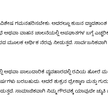
ಗೆ ವಿಶೇಷ ಗಮನಹರಿಸಬೇಕು. ಅದರಲ್ಲೂ ಕುಜನ ದ್ವಾದಶಾಂಶ 
 ಅಥವಾ ವಾಹನ ಚಾಲನೆಯಲ್ಲಿ ಅಪಘಾತಗಳ ಬಗ್ಗೆ ಎಚ್ಚರಿಕೆ 
ದ ಮೂಲಕ ಆರ್ಥಿಕ ನೆರವು ನೀಡುತ್ತದೆ. ಸಾರ್ವಜನಿಕವಾಗಿ
ದಲ್ಲಿ ಅಥವಾ ಪಾಲುದಾರಿಕೆ ವ್ಯವಹಾರದಲ್ಲಿ ರವಿಯ ಹೋರೆ ಮ
ಷಗಳು ಬರಬಹುದು. ಆದರೆ ಶುಕ್ರನ ದ್ರೇಕ್ಕಾಣ ಮತ್ತು ಗುರ
ತ್ತದೆ. ಸಾಮಾಜಿಕವಾಗಿ ನಿಮ್ಮ ಗೌರವಕ್ಕೆ ಯಾವುದೇ ಚ್ಯುತಿ ಬ