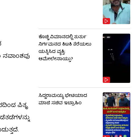
ಕೊಚ್ಚಿ ವಿಮಾನದಲ್ಲಿ ತುರ್ತು
ವ
ನಿರ್ಗಮನದ ಕಿಟಕಿ ತೆರೆಯಲು
ಯತ್ನಿಸಿದ ವ್ಯಕ್ತಿ;
ಿಯ ನವಾಂಶವು
ಆಮೇಲೇನಾಯ್ತು?
ಸಿದ್ದರಾಮಯ್ಯ ಭೇಟಿಯಾದ
ಮಾಜಿ ಸಚಿವ ಇಬ್ರಾಹಿಂ
ವದಿಂದ ಪಿತೃ
ೆತಡೆಗಳನ್ನು
ುತ್ತದೆ.