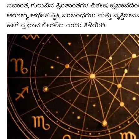
ನವಾಂಶ, ಗುರುವಿನ ತ್ರಿಂಶಾಂಶಗಳ ವಿಶೇಷ ಪ್ರಭಾವದಿಂದ 1
ಆರೋಗ್ಯ, ಆರ್ಥಿಕ ಸ್ಥಿತಿ, ಸಂಬಂಧಗಳು ಮತ್ತು ವೃತ್ತಿಜ
ಹೇಗೆ ಪ್ರಭಾವ ಬೀರಲಿದೆ ಎಂದು ತಿಳಿಯಿರಿ.