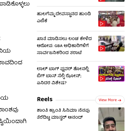
ಪಾಡಿಕೊಳ್ಳಲು
ಹುಲಗೆಮ್ಮ ದೇವಸ್ಥಾನದ ಹುಂಡಿ
ಎಣಿಕೆ
ದ
ಖಾತೆ ಮಾಡಿಸಲು ಲಂಚ ಕೇಳಿದ
ಆರೋಪ: GBA ಅಧಿಕಾರಿಗಳಿಗೆ
ಶನಿಯ
ಸಾರ್ವಜನಿಕರಿಂದ ತರಾಟೆ
ರಭಾವದಿಂದ
ಲಾಲ್ ಬಾಗ್ ಫ್ಲವರ್ ಶೋನಲ್ಲಿ
ಬಿಗ್ ಬಾಸ್ ಸೆಲ್ಫಿ ಝೋನ್;
ಏನಿದರ ವಿಶೇಷ?
ವಿಯ
Reels
View More
ನವಾಂಶವು
ಶಾಂತಿ ಕ್ರಾಂತಿ ಸಿನಿಮಾ ನೆನಪು
ತೆರೆದಿಟ್ಟ ಮಾಸ್ಟರ್ ಆನಂದ್
್ಟಿಯಿಂದಾಗಿ