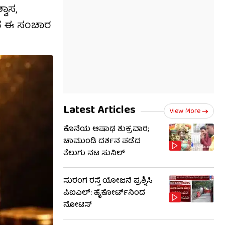
ವಾಸ,
್ಯನ ಈ ಸಂಚಾರ
Latest Articles
View More
ಕೊನೆಯ ಆಷಾಢ ಶುಕ್ರವಾರ;
ಚಾಮುಂಡಿ ದರ್ಶನ ಪಡೆದ
ತೆಲುಗು ನಟ ಸುನಿಲ್
ಸುರಂಗ ರಸ್ತೆ ಯೋಜನೆ ಪ್ರಶ್ನಿಸಿ
ಪಿಐಎಲ್: ಹೈಕೋರ್ಟ್​​ನಿಂದ
ನೋಟಿಸ್​​