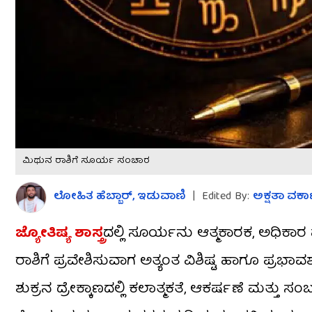
ಮಿಥುನ ರಾಶಿಗೆ ಸೂರ್ಯ ಸಂಚಾರ
ಲೋಹಿತ ಹೆಬ್ಬಾರ್​, ಇಡುವಾಣಿ
|
Edited By:
ಅಕ್ಷತಾ ವರ್ಕ
ಜ್ಯೋತಿಷ್ಯ ಶಾಸ್ತ್ರ
ದಲ್ಲಿ ಸೂರ್ಯನು ಆತ್ಮಕಾರಕ, ಅಧಿ
ರಾಶಿಗೆ ಪ್ರವೇಶಿಸುವಾಗ ಅತ್ಯಂತ ವಿಶಿಷ್ಟ ಹಾಗೂ ಪ್ರಭಾ
ಶುಕ್ರನ ದ್ರೇಕ್ಕಾಣದಲ್ಲಿ ಕಲಾತ್ಮಕತೆ, ಆಕರ್ಷಣೆ ಮತ್ತು