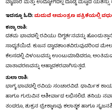
ವ್ಯಾಪಾರ ಮತ್ತು ಉದ್ಯೋಗದಲ್ಲಿ ದೊಡ್ಡ ಮಟ್ಟದ ಯಶಸ್ಸು ಕಾ
ಇದನ್ನೂ ಓದಿ:
ಮದುವೆ ಆಮಂತ್ರಣ ಪತ್ರಿಕೆಯಲ್ಲಿ
​ಕನ್ಯಾ ರಾಶಿ:
​ದಶಮ ಭಾವದಲ್ಲಿ ರವಿಯು ದಿಗ್ದರ್ಶನವನ್ನು ಹೊಂದುತ್ತಾನ
ಸಾಧ್ಯತೆಯಿದೆ. ಕುಜನ ದ್ವಾದಶಾಂಶವಿರುವುದರಿಂದ ಮ
ಕೆಲಸದಲ್ಲಿ ವಿಳಂಬವನ್ನು ಉಂಟುಮಾಡಿದರೂ, ಅಂತಿಮವಾಗಿ
ವಾತಾವರಣವನ್ನು ಆಹ್ಲಾದಕರವಾಗಿಸುತ್ತದೆ.
​ತುಲಾ ರಾಶಿ:
​ಭಾಗ್ಯ ಭಾವದಲ್ಲಿ ರವಿಯ ಸಂಚಾರವಿದೆ. ಧಾರ್ಮಿಕ ಕಾರ್ಯಗ
ಹಾಗೂ ಗುರುವಿನ ಆಶೀರ್ವಾದ ಲಭಿಸಲಿದೆ. ಶನಿಯ ನವಾಂ
ತಂದರೂ, ಶುಕ್ರನ ದ್ರೇಕ್ಕಾಣವು ಕಲಾತ್ಮಕ ಹಾಗೂ ಸೃಜನಶ