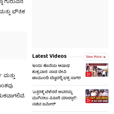
್ನೂ ಗುರುವಿನ
 ಮತ್ತು ಭೌತಿಕ
Latest Videos
View More
ಇಂದು ಕೊನೆಯ ಆಷಾಢ
ಶುಕ್ರವಾರ: ನಾಡ ದೇವಿ
ಯ ಮತ್ತು
ಚಾಮುಂಡಿ ಬೆಟ್ಟದಲ್ಲಿ ಭಕ್ತ ಸಾಗರ
ವಾಂಶವು
'ಎತ್ತರಕ್ಕೆ ಬೆಳೆದರೆ ಅವರನ್ನು
ಾಯಕವಾಗಲಿವೆ.
ಮುಗಿಸಲು ಪಿತೂರಿ ಮಾಡ್ತಾರೆ':
ಸಚಿವ ಜಮೀರ್​​