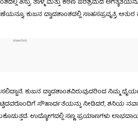
ಲ್ಲಿ ಶಿಸ್ತು, ತಾಳ್ಮೆ ಮತ್ತು ಕಠಿಣ ಪರಿಶ್ರಮದ ಅಗತ್ಯತೆಯನ
ರಕ್ಷಣೆಯನ್ನೂ, ಕುಜನ ದ್ವಾದಶಾಂಶದಲ್ಲಿ ಸಾಹಸಪ್ರವೃತ್ತಿ, ಆತುರ
ಿದ್ದಾನೆ. ಕುಜನ ದ್ವಾದಶಾಂಶವಿರುವುದರಿಂದ ನಿಮ್ಮ ಧೈರ್
 ಒಡಹುಟ್ಟಿದವರೊಂದಿಗೆ ಸೌಹಾರ್ದತೆಯನ್ನು ನೀಡಿದರೆ, ಶನಿಯ ನ
ು ತಂದುಕೊಡುತ್ತದೆ. ಉದ್ಯೋಗದಲ್ಲಿ ಸಣ್ಣ ಪ್ರಯಾಣಗಳು ಲಾಭದ