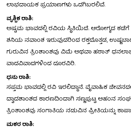
ಲಾಭದಾಯಕ ಪ್ರಯಾಣಗಳು ಒದಗಿಬರಲಿವೆ.
​ವೃಶ್ಚಿಕ ರಾಶಿ:
ಅಷ್ಟಮ ಭಾವದಲ್ಲಿ ರವಿಯ ಸ್ಥಿತಿಯಿದೆ. ಆರೋಗ್ಯದ ಕಡೆ
ಶನಿಯ ನವಾಂಶ ಇರುವುದರಿಂದ ರಕ್ತದೊತ್ತಡ, ಉಷ್ಣಬಾಧೆ
ಗುರುವಿನ ತ್ರಿಂಶಾಂಶವು ವಿಮೆ ಅಥವಾ ಹಠಾತ್ ಧನಲಾಭ
ವಾದವಿವಾದಗಳಿಂದ ದೂರವಿರಿ.
​ಧನು ರಾಶಿ:
​ಸಪ್ತಮ ಭಾವದಲ್ಲಿ ರವಿ ಇರಲಿದ್ದಾನೆ. ವೈವಾಹಿಕ ಜೀವನ
ದ್ವಾದಶಾಂಶದ ಕಾರಣದಿಂದಾಗಿ ಸಣ್ಣಪುಟ್ಟ ಅಹಂನ ಸಂಘರ್
ತ್ರಿಂಶಾಂಶವು ಸಂಗಾತಿಯ ನಡುವಿನ ಪ್ರೀತಿಯನ್ನು ಕಾಪಾಡು
​ಮಕರ ರಾಶಿ: