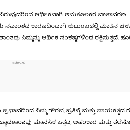
ರೇಕ್ಕಾಣವಿರುವುದರಿಂದ ಆರ್ಥಿಕವಾಗಿ ಅನುಕೂಲಕರ ವಾತಾವರಣ
ಿಯ ನವಾಂಶದ ಕಾರಣದಿಂದಾಗಿ ಕುಟುಂಬದಲ್ಲಿ ಮಾತಿನ ಚ
ಶವು ನಿಮ್ಮನ್ನು ಆರ್ಥಿಕ ಸಂಕಷ್ಟಗಳಿಂದ ರಕ್ಷಿಸುತ್ತದೆ. ಹೂಡ
 ಪ್ರಭಾವದಿಂದ ನಿಮ್ಮ ಗೌರವ, ಪ್ರತಿಷ್ಠೆ ಮತ್ತು ನಾಯಕತ್ವದ
ನ ದ್ವಾದಶಾಂಶವು ಮಾನಸಿಕ ಒತ್ತಡ, ಅಹಂಕಾರ ಮತ್ತು ತಲೆ