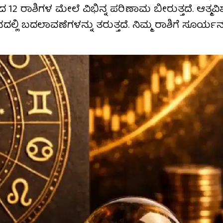
2 ರಾಶಿಗಳ ಮೇಲೆ ವಿಭಿನ್ನ ಪರಿಣಾಮ ಬೀರುತ್ತದೆ. ಆತ್ಮವಿಶ್
ೀವನದಲ್ಲಿ ಬದಲಾವಣೆಗಳನ್ನು ತರುತ್ತದೆ. ನಿಮ್ಮ ರಾಶಿಗೆ ಸೂರ