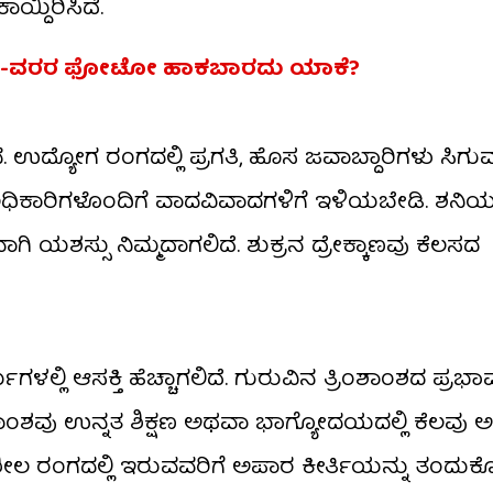
ಯ್ದಿರಿಸಿದೆ.
 ವಧು-ವರರ ಫೋಟೋ ಹಾಕಬಾರದು ಯಾಕೆ?
ೆ. ಉದ್ಯೋಗ ರಂಗದಲ್ಲಿ ಪ್ರಗತಿ, ಹೊಸ ಜವಾಬ್ದಾರಿಗಳು ಸಿಗು
ೇಲಧಿಕಾರಿಗಳೊಂದಿಗೆ ವಾದವಿವಾದಗಳಿಗೆ ಇಳಿಯಬೇಡಿ. ಶನ
 ಯಶಸ್ಸು ನಿಮ್ಮದಾಗಲಿದೆ. ಶುಕ್ರನ ದ್ರೇಕ್ಕಾಣವು ಕೆಲಸದ
ಳಲ್ಲಿ ಆಸಕ್ತಿ ಹೆಚ್ಚಾಗಲಿದೆ. ಗುರುವಿನ ತ್ರಿಂಶಾಂಶದ ಪ್ರಭಾ
ಶವು ಉನ್ನತ ಶಿಕ್ಷಣ ಅಥವಾ ಭಾಗ್ಯೋದಯದಲ್ಲಿ ಕೆಲವು ಅಡ
ೀಲ ರಂಗದಲ್ಲಿ ಇರುವವರಿಗೆ ಅಪಾರ ಕೀರ್ತಿಯನ್ನು ತಂದುಕೊಡ