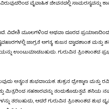
ಾಣವಿರುವುದರಿಂದ ವೈವಾಹಿಕ ಜೀವನದಲ್ಲಿ ಸಾಮರಸ್ಯವನ್ನು ಕಾ
ಾರವಿದೆ. ವಿದೇಶಿ ಮೂಲಗಳಿಂದ ಅಥವಾ ದೂರದ ಪ್ರಯಾಣದಿಂ
ವಹಾರಗಳಲ್ಲಿ ಜಾಗ್ರತೆ ಅಗತ್ಯ. ಕುಜನ ದ್ವಾದಶಾಂಶ ಮತ್ತು 
ನತೆಯನ್ನು ಉಂಟುಮಾಡಬಹುದು. ಗುರುವಿನ ತ್ರಿಂಶಾಂಶದ ಪ್
ುವುದು ಅತ್ಯಂತ ಶುಭದಾಯಕ. ಶುಕ್ರನ ದ್ರೇಕ್ಕಾಣ ಮತ್ತು ರ
ತು ಮಿತ್ರರಿಂದ ಸಹಕಾರವನ್ನು ತಂದುಕೊಡುತ್ತವೆ. ಶನಿಯ 
ಳನ್ನು ತರಬಹುದು, ಆದರೆ ಗುರುವಿನ ತ್ರಿಂಶಾಂಶದ ಶುಭ ದೃಷ