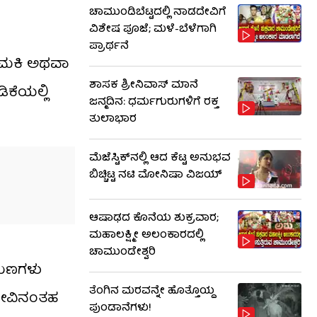
ಚಾಮುಂಡಿಬೆಟ್ಟದಲ್ಲಿ ನಾಡದೇವಿಗೆ
ವಿಶೇಷ ಪೂಜೆ; ಮಳೆ-ಬೆಳೆಗಾಗಿ
ಪ್ರಾರ್ಥನೆ
ಕಮಕಿ ಅಥವಾ
ಶಾಸಕ ಶ್ರೀನಿವಾಸ್ ಮಾನೆ
ಿಕೆಯಲ್ಲಿ
ಜನ್ಮದಿನ: ಧರ್ಮಗುರುಗಳಿಗೆ ರಕ್ತ
ತುಲಾಭಾರ
ಮೆಜೆಸ್ಟಿಕ್​​ನಲ್ಲಿ ಆದ ಕೆಟ್ಟ ಅನುಭವ
ಬಿಚ್ಚಿಟ್ಟ ನಟಿ ಮೋನಿಷಾ ವಿಜಯ್
ಆಷಾಢದ ಕೊನೆಯ ಶುಕ್ರವಾರ;
ಮಹಾಲಕ್ಷ್ಮೀ ಅಲಂಕಾರದಲ್ಲಿ
ಚಾಮುಂಡೇಶ್ವರಿ
 ಗುಣಗಳು
ತೆಂಗಿನ ಮರವನ್ನೇ ಹೊತ್ತೊಯ್ದ
ನೋವಿನಂತಹ
ಪುಂಡಾನೆಗಳು!