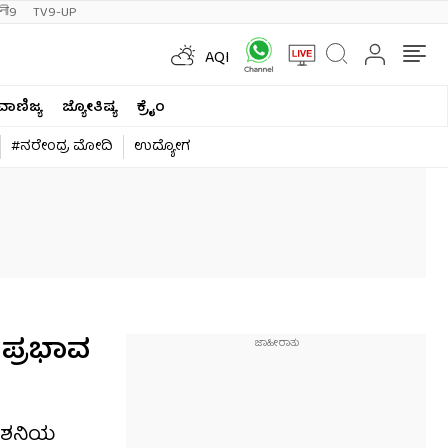
ी9
TV9-UP
AQI
ವಾಣಿಜ್ಯ
ಜ್ಯೋತಿಷ್ಯ
ಕ್ರೈಂ
#ನರೇಂದ್ರ ಮೋದಿ
ಉದ್ಯೋಗ
 ಪ್ರಭಾವ
ಣ, ಶನಿಯ