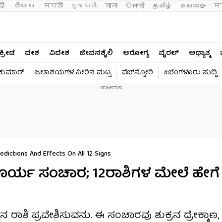
दी 
తెలుగు 
मराठी
ગુજરાતી
বাংলা
ਪੰਜਾਬੀ
தமிழ்
മലയാളം
मन
ಕ್ರೀಡೆ
ದೇಶ
ವಿದೇಶ
ಜೀವನಶೈಲಿ
ಆರೋಗ್ಯ
ವೈರಲ್​
ಅಧ್ಯಾತ್ಮ
ವಕುಮಾರ್​
ಜಲಾಶಯಗಳ ನೀರಿನ ಮಟ್ಟ
ವೆಬ್​ಸ್ಟೋರಿ
#ಬೆಂಗಳೂರು ಸುದ್ದಿ
edictions And Effects On All 12 Signs
 ಸೂರ್ಯ ಸಂಚಾರ; 12ರಾಶಿಗಳ ಮೇಲೆ ಹೇಗೆ
ಥುನ ರಾಶಿ ಪ್ರವೇಶಿಸುವನು. ಈ ಸಂಚಾರವು ಶುಕ್ರನ ದ್ರೇಕ್ಕಾ