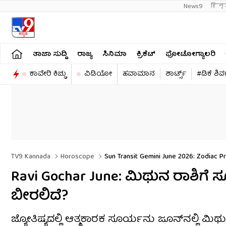
News9
हिन्
ತಾಜಾ ಸುದ್ದಿ
ರಾಜ್ಯ
ಸಿನಿಮಾ
ಕ್ರಿಕೆಟ್​
ಫೋಟೋಗ್ಯಾಲರಿ
ಕಾವೇರಿ ಕಿಚ್ಚು
ವಿಡಿಯೋ
ಹವಾಮಾನ
ಶಾರ್ಟ್ಸ್​
#ಡಿಕೆ ಶಿ
TV9 Kannada
Horoscope
Sun Transit Gemini June 2026: Zodiac Pr
Ravi Gochar June: ಮಿಥುನ ರಾಶಿಗೆ
ಬೀರಲಿದೆ?
ಜ್ಯೋತಿಷ್ಯದಲ್ಲಿ ಆತ್ಮಕಾರಕ ಸೂರ್ಯನು ಜೂನ್‌ನಲ್ಲಿ ಮಿ