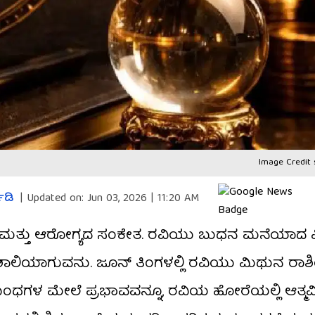
Image Credit 
ಾಡಿ
|
Updated on:
Jun 03, 2026 | 11:20 AM
ಕಾರ ಮತ್ತು ಆರೋಗ್ಯದ ಸಂಕೇತ. ರವಿಯು ಬುಧನ ಮನೆಯಾದ
ವಶಾಲಿಯಾಗುವನು. ಜೂನ್ ತಿಂಗಳಲ್ಲಿ ರವಿಯು ಮಿಥುನ ರಾಶಿಯಲ
 ಸಂಬಂಧಗಳ ಮೇಲೆ ಪ್ರಭಾವವನ್ನೂ, ರವಿಯ ಹೋರೆಯಲ್ಲಿ ಆತ್ಮವಿಶ