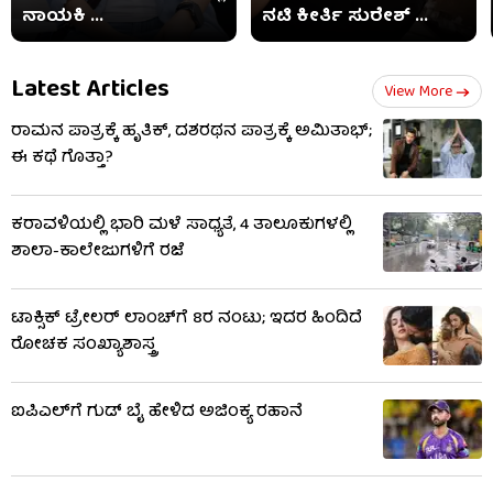
ನಾಯಕಿ ...
ನಟಿ ಕೀರ್ತಿ ಸುರೇಶ್ ...
Latest Articles
View More
ರಾಮನ ಪಾತ್ರಕ್ಕೆ ಹೃತಿಕ್, ದಶರಥನ ಪಾತ್ರಕ್ಕೆ ಅಮಿತಾಭ್;
ಈ ಕಥೆ ಗೊತ್ತಾ?
ಕರಾವಳಿಯಲ್ಲಿ ಭಾರಿ ಮಳೆ ಸಾಧ್ಯತೆ, 4 ತಾಲೂಕುಗಳಲ್ಲಿ
ಶಾಲಾ-ಕಾಲೇಜುಗಳಿಗೆ ರಜೆ
ಟಾಕ್ಸಿಕ್ ಟ್ರೇಲರ್ ಲಾಂಚ್​ಗೆ 8ರ ನಂಟು; ಇದರ ಹಿಂದಿದೆ
ರೋಚಕ ಸಂಖ್ಯಾಶಾಸ್ತ್ರ
ಐಪಿಎಲ್​ಗೆ ಗುಡ್ ಬೈ ಹೇಳಿದ ಅಜಿಂಕ್ಯ ರಹಾನೆ