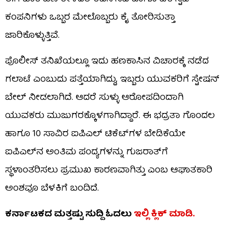
ಕಂಪನಿಗಳು ಒಬ್ಬರ ಮೇಲೊಬ್ಬರು ಕೈ ತೋರಿಸುತ್ತಾ
ಜಾರಿಕೊಳ್ಳುತ್ತಿವೆ.
ಪೊಲೀಸ್ ತನಿಖೆಯಲ್ಲೂ ಇದು ಹಣಕಾಸಿನ ವಿಚಾರಕ್ಕೆ ನಡೆದ
ಗಲಾಟೆ ಎಂಬುದು ಪತ್ತೆಯಾಗಿದ್ದು, ಇಬ್ಬರು ಯುವಕರಿಗೆ ಸ್ಟೇಷನ್
ಬೇಲ್ ನೀಡಲಾಗಿದೆ. ಆದರೆ ಸುಳ್ಳು ಆರೋಪದಿಂದಾಗಿ
ಯುವಕರು ಮುಜುಗರಕ್ಕೊಳಗಾಗಿದ್ದಾರೆ. ಈ ಭದ್ರತಾ ಗೊಂದಲ
ಹಾಗೂ 10 ಸಾವಿರ ಐಪಿಎಲ್ ಟಿಕೆಟ್‌ಗಳ ಬೇಡಿಕೆಯೇ
ಐಪಿಎಲ್‌ನ ಅಂತಿಮ ಪಂದ್ಯಗಳನ್ನು ಗುಜರಾತ್‌ಗೆ
ಸ್ಥಳಾಂತರಿಸಲು ಪ್ರಮುಖ ಕಾರಣವಾಗಿತ್ತು ಎಂಬ ಆಘಾತಕಾರಿ
ಅಂಶವೂ ಬೆಳಕಿಗೆ ಬಂದಿದೆ.
ಕರ್ನಾಟಕದ ಮತ್ತಷ್ಟು ಸುದ್ದಿ ಓದಲು
ಇಲ್ಲಿ ಕ್ಲಿಕ್​​ ಮಾಡಿ.