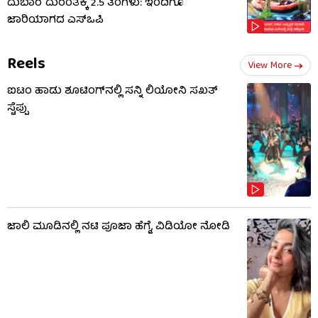
ದುಬಾರೆ ದುರಂತಕ್ಕೆ 2.5 ತಿಂಗಳು: ಇಂದಿಗೂ
ಜಾರಿಯಾಗದ ಎಸ್‌ಒಪಿ
Reels
View More
ಐಟಂ ಹಾಡು ಶೂಟಿಂಗ್​​ನಲ್ಲಿ ಸನ್ನಿ ಲಿಯೋನಿ ಸಖತ್
ಸ್ಟೆಪ್ಪು
ಜಾಲಿ ಮೂಡಿನಲ್ಲಿ ನಟಿ ಪೂಜಾ ಹೆಗ್ಡೆ, ವಿಡಿಯೋ ನೋಡಿ