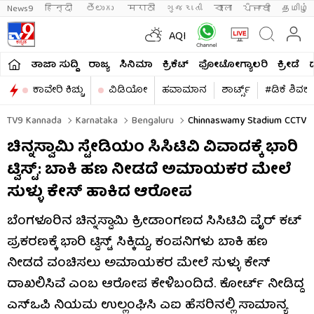
News9
हिन्दी 
తెలుగు 
मराठी
ગુજરાતી
বাংলা
ਪੰਜਾਬੀ
தமிழ்
AQI
ತಾಜಾ ಸುದ್ದಿ
ರಾಜ್ಯ
ಸಿನಿಮಾ
ಕ್ರಿಕೆಟ್​
ಫೋಟೋಗ್ಯಾಲರಿ
ಕ್ರೀಡೆ
ಕಾವೇರಿ ಕಿಚ್ಚು
ವಿಡಿಯೋ
ಹವಾಮಾನ
ಶಾರ್ಟ್ಸ್​
#ಡಿಕೆ ಶಿವಕ
TV9 Kannada
Karnataka
Bengaluru
Chinnaswamy Stadium CCTV Ca
ಚಿನ್ನಸ್ವಾಮಿ ಸ್ಟೇಡಿಯಂ ಸಿಸಿಟಿವಿ ವಿವಾದಕ್ಕೆ ಭಾರಿ
ಟ್ವಿಸ್ಟ್: ಬಾಕಿ ಹಣ ನೀಡದೆ ಅಮಾಯಕರ ಮೇಲೆ
ಸುಳ್ಳು ಕೇಸ್ ಹಾಕಿದ ಆರೋಪ
ಬೆಂಗಳೂರಿನ ಚಿನ್ನಸ್ವಾಮಿ ಕ್ರೀಡಾಂಗಣದ ಸಿಸಿಟಿವಿ ವೈರ್ ಕಟ್
ಪ್ರಕರಣಕ್ಕೆ ಭಾರಿ ಟ್ವಿಸ್ಟ್ ಸಿಕ್ಕಿದ್ದು, ಕಂಪನಿಗಳು ಬಾಕಿ ಹಣ
ನೀಡದೆ ವಂಚಿಸಲು ಅಮಾಯಕರ ಮೇಲೆ ಸುಳ್ಳು ಕೇಸ್
ದಾಖಲಿಸಿವೆ ಎಂಬ ಆರೋಪ ಕೇಳಿಬಂದಿದೆ. ಕೋರ್ಟ್ ನೀಡಿದ್ದ
ಎಸ್‌ಒಪಿ ನಿಯಮ ಉಲ್ಲಂಘಿಸಿ ಎಐ ಹೆಸರಿನಲ್ಲಿ ಸಾಮಾನ್ಯ