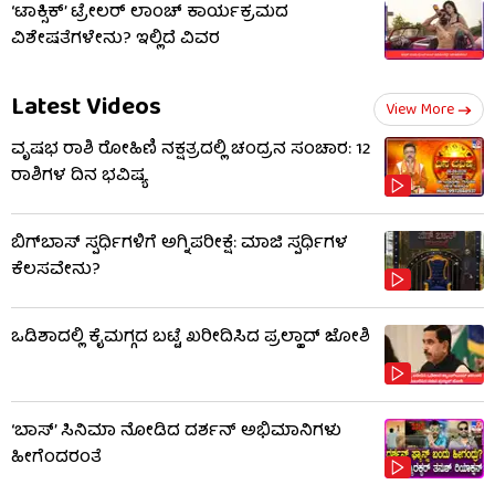
‘ಟಾಕ್ಸಿಕ್’ ಟ್ರೇಲರ್ ಲಾಂಚ್ ಕಾರ್ಯಕ್ರಮದ
ವಿಶೇಷತೆಗಳೇನು? ಇಲ್ಲಿದೆ ವಿವರ
Latest Videos
View More
ವೃಷಭ ರಾಶಿ ರೋಹಿಣಿ ನಕ್ಷತ್ರದಲ್ಲಿ ಚಂದ್ರನ ಸಂಚಾರ: 12
ರಾಶಿಗಳ ದಿನ ಭವಿಷ್ಯ
ಬಿಗ್​​ಬಾಸ್​ ಸ್ಪರ್ಧಿಗಳಿಗೆ ಅಗ್ನಿಪರೀಕ್ಷೆ: ಮಾಜಿ ​​ಸ್ಪರ್ಧಿಗಳ
ಕೆಲಸವೇನು?
ಒಡಿಶಾದಲ್ಲಿ ಕೈಮಗ್ಗದ ಬಟ್ಟೆ ಖರೀದಿಸಿದ ಪ್ರಲ್ಹಾದ್ ಜೋಶಿ
‘ಬಾಸ್’ ಸಿನಿಮಾ ನೋಡಿದ ದರ್ಶನ್ ಅಭಿಮಾನಿಗಳು
ಹೀಗೆಂದರಂತೆ