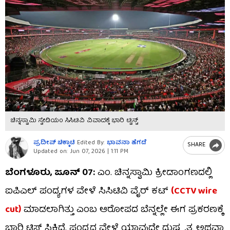
ಚಿನ್ನಸ್ವಾಮಿ ಸ್ಟೇಡಿಯಂ ಸಿಸಿಟಿವಿ ವಿವಾದಕ್ಕೆ ಭಾರಿ ಟ್ವಿಸ್ಟ್
ಪ್ರದೀಪ್​ ಚಿಕ್ಕಾಟಿ
Edited By:
ಭಾವನಾ ಹೆಗಡೆ
SHARE
Updated on:
Jun 07, 2026 | 1:11 PM
ಬೆಂಗಳೂರು, ಜೂನ್ 07:
ಎಂ. ಚಿನ್ನಸ್ವಾಮಿ ಕ್ರೀಡಾಂಗಣದಲ್ಲಿ
ಐಪಿಎಲ್ ಪಂದ್ಯಗಳ ವೇಳೆ ಸಿಸಿಟಿವಿ ವೈರ್ ಕಟ್
(CCTV wire
cut)
ಮಾಡಲಾಗಿತ್ತು ಎಂಬ ಆರೋಪದ ಬೆನ್ನಲ್ಲೇ ಈಗ ಪ್ರಕರಣಕ್ಕೆ
ಭಾರಿ ಟ್ವಿಸ್ಟ್ ಸಿಕ್ಕಿದೆ. ಪಂದ್ಯದ ವೇಳೆ ಯಾವುದೇ ದುಷ್ಕೃತ್ಯ ಅಥವಾ