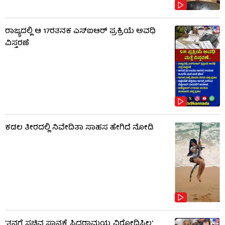
ರಾಜ್ಯದಲ್ಲಿ ಆ 17ರತನಕ ಎಸ್‌ಐಆರ್ ಪ್ರಕ್ರಿಯೆ ಅವಧಿ
ವಿಸ್ತರಣೆ
ಕಡಲ ತೀರದಲ್ಲಿ ನಿವೇದಿತಾ ಸಾಹಸ ಹೇಗಿದೆ ನೋಡಿ
'ತನಗೆ ಸಚಿವ ಸ್ಥಾನಕ್ಕೆ ಸಿದ್ದರಾಮಯ್ಯ ವಿರೋಧಿಸಿಲ್ಲ'