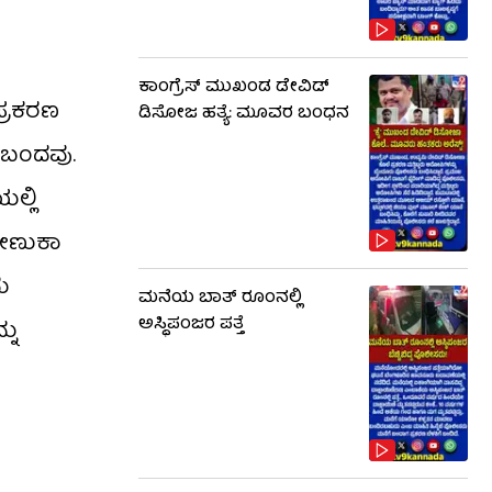
ಕಾಂಗ್ರೆಸ್ ಮುಖಂಡ ಡೇವಿಡ್
ಪ್ರಕರಣ
ಡಿಸೋಜ ಹತ್ಯೆ: ಮೂವರ ಬಂಧನ
ಡುಬಂದವು.
ಲ್ಲಿ
ರೇಣುಕಾ
ು
ಮನೆಯ ಬಾತ್ ರೂಂನಲ್ಲಿ
ಅಸ್ಥಿಪಂಜರ ಪತ್ತೆ
ನು