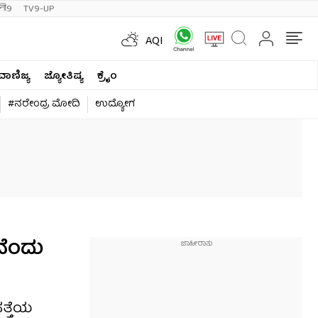
ी9
TV9-UP
AQI
ವಾಣಿಜ್ಯ
ಜ್ಯೋತಿಷ್ಯ
ಕ್ರೈಂ
#ನರೇಂದ್ರ ಮೋದಿ
ಉದ್ಯೋಗ
ನೆಂದು
ತ್ತೆಯ