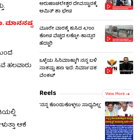
ಅರುಣಾಚಲೇಶ್ವರ ದೇವಸ್ಥಾನಕ್ಕೆ
ು.
ಅಮಿತ್ ಶಾ ಭೇಟಿ
. ಮಾನನಷ್ಟ
ಮೂರೇ ವಾರಕ್ಕೆ ಕುಸಿದ 4,700
ಕೋಟಿ ವೆಚ್ಚದ ಲಕ್ನೋ-ಕಾನ್ಪುರ
ಹೆದ್ದಾರಿ
ುಂದೆ
ಒಳ್ಳೆಯ ಸಿನಿಮಾಕ್ಕಾಗಿ ನನ್ನ ಬಳಿ
ನಡುವೆ ಹಲವಾರು
ಸಾಕಷ್ಟು ಹಣ ಇದೆ: ನಿರ್ಮಾಪಕ
ವೆಂಕಟ್
Reels
View More
'ನನ್ನ ಕೊಂಡುಕೊಳ್ಳಲು ಸಾಧ್ಯವಿಲ್ಲ'
ಯಲ್ಲಿ
ಳುತ್ತಾ ಆಕೆ