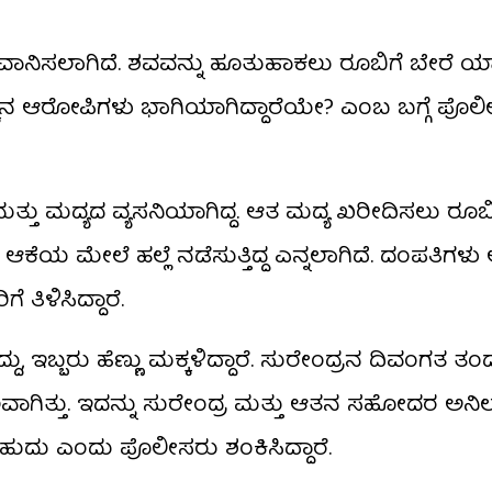
ಗೆ ರವಾನಿಸಲಾಗಿದೆ. ಶವವನ್ನು ಹೂತುಹಾಕಲು ರೂಬಿಗೆ ಬೇರೆ
್ಚಿನ ಆರೋಪಿಗಳು ಭಾಗಿಯಾಗಿದ್ದಾರೆಯೇ? ಎಂಬ ಬಗ್ಗೆ ಪೊಲ
ತ್ತು ಮದ್ಯದ ವ್ಯಸನಿಯಾಗಿದ್ದ. ಆತ ಮದ್ಯ ಖರೀದಿಸಲು ರೂಬ
 ಆಕೆಯ ಮೇಲೆ ಹಲ್ಲೆ ನಡೆಸುತ್ತಿದ್ದ ಎನ್ನಲಾಗಿದೆ. ದಂಪತಿಗಳು ಆ
ತಿಳಿಸಿದ್ದಾರೆ.
ಇಬ್ಬರು ಹೆಣ್ಣು ಮಕ್ಕಳಿದ್ದಾರೆ. ಸುರೇಂದ್ರನ ದಿವಂಗತ ತಂದ
ಿತ್ತು. ಇದನ್ನು ಸುರೇಂದ್ರ ಮತ್ತು ಆತನ ಸಹೋದರ ಅನಿಲ
ಬಹುದು ಎಂದು ಪೊಲೀಸರು ಶಂಕಿಸಿದ್ದಾರೆ.