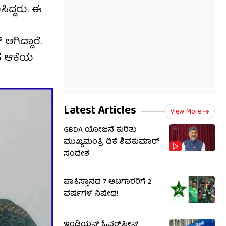
ಿದ್ದರು. ಈ
ಗಿದ್ದಾರೆ.
ಿದ ಆಕೆಯ
Latest Articles
View More
GBDA ಯೋಜನೆ ಕುರಿತು
ಮುಖ್ಯಮಂತ್ರಿ ಡಿಕೆ ಶಿವಕುಮಾರ್
ಸಂದೇಶ
ಪಾಕಿಸ್ತಾನದ 7 ಆಟಗಾರರಿಗೆ 2
ವರ್ಷಗಳ ನಿಷೇಧ!
ಇಂಡಿಯನ್ ಓವರ್‌ಸೀಸ್