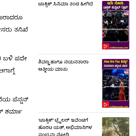
ಟಾಕ್ಸಿಕ್​​​ ಸಿನಿಮಾ ತಂಡ ಹೀಗಿದೆ
 ಯಾರಾದರೂ
ೀಸರು ತನಿಖೆ
ಿ ಬಳಿ ಪದೇ
ಶಿವಣ್ಣ ಹಾಗೂ ನಯನತಾರಾ
ಗಾಗ್ಗೆ
ಆತ್ಮೀಯ ಮಾತು
ೆಯ ಪೆನ್ಷನ್
್ ಶರ್ಮಾ
‘ಟಾಕ್ಸಿಕ್’ ಟ್ರೈಲರ್ ಇವೆಂಟಿಗೆ
ಹೊರಟ ಯಶ್, ಅಭಿಮಾನಿಗಳ
ಸಂಭ್ರಮ ನೋಡಿ