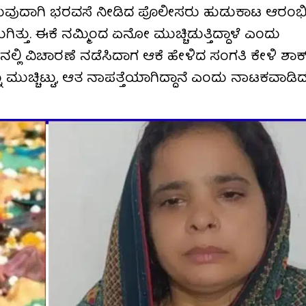
ಕೊಡುವುದಾಗಿ ಭರವಸೆ ನೀಡಿದ ಪೊಲೀಸರು ಹುಡುಕಾಟ ಆರಂಭಿಸ
ು. ಈಕೆ ನಮ್ಮಿಂದ ಏನೋ ಮುಚ್ಚಿಡುತ್ತಿದ್ದಾಳೆ ಎಂದು
ಿ ವಿಚಾರಣೆ ನಡೆಸಿದಾಗ ಆಕೆ ಹೇಳಿದ ಸಂಗತಿ ಕೇಳಿ ಶಾಕ್ ಆ
ುಚ್ಚಿಟ್ಟು, ಆತ ನಾಪತ್ತೆಯಾಗಿದ್ದಾನೆ ಎಂದು ನಾಟಕವಾಡ