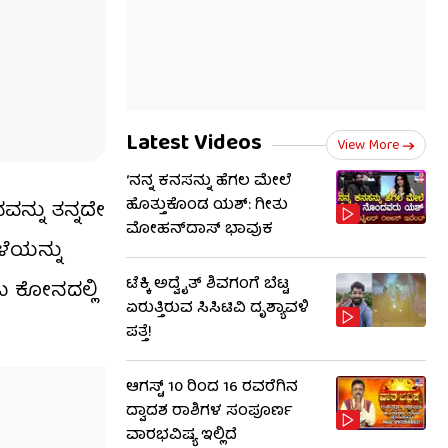
Latest Videos
View More
‘ನನ್ನ ಕನಸನ್ನು ಹೆಗಲ ಮೇಲೆ
ಹೊತ್ತುಕೊಂಡ ಯಶ್: ಗೀತು
ವನ್ನು ತನ್ನದೇ
ಮೋಹನ್​​ದಾಸ್ ಭಾವುಕ
ಳೆಯನ್ನು
ಟೆಕ್ಕಿ ಅದ್ವೈತ್ ಶಿವಗಂಗೆ ಬೆಟ್ಟ
ಂಬ ಕೋನದಲ್ಲಿ
ಏರುತ್ತಿರುವ ಸಿಸಿಟಿವಿ ದೃಶ್ಯಾವಳಿ
ಪತ್ತೆ!
ಆಗಸ್ಟ್ 10 ರಿಂದ 16 ರವರೆಗಿನ
ದ್ವಾದಶ ರಾಶಿಗಳ ಸಂಪೂರ್ಣ
ವಾರಭವಿಷ್ಯ ಇಲ್ಲಿದೆ