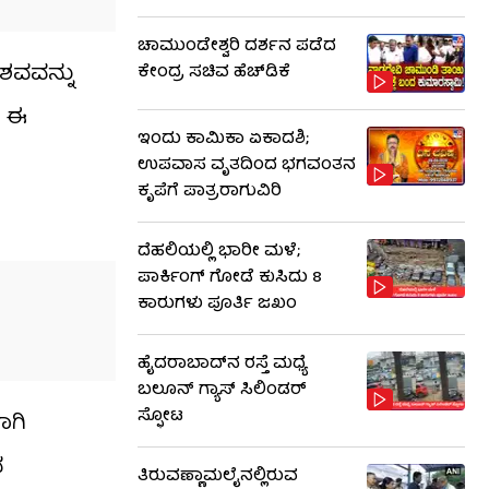
ಚಾಮುಂಡೇಶ್ವರಿ ದರ್ಶನ ಪಡೆದ
ಶವವನ್ನು
ಕೇಂದ್ರ ಸಚಿವ ಹೆಚ್​​ಡಿಕೆ
ು ಈ
ಇಂದು ಕಾಮಿಕಾ ಏಕಾದಶಿ;
ಉಪವಾಸ ವೃತದಿಂದ ಭಗವಂತನ
ಕೃಪೆಗೆ ಪಾತ್ರರಾಗುವಿರಿ
ದೆಹಲಿಯಲ್ಲಿ ಭಾರೀ ಮಳೆ;
ಪಾರ್ಕಿಂಗ್ ಗೋಡೆ ಕುಸಿದು 8
ಕಾರುಗಳು ಪೂರ್ತಿ ಜಖಂ
ಹೈದರಾಬಾದ್​ನ ರಸ್ತೆ ಮಧ್ಯೆ
ಬಲೂನ್ ಗ್ಯಾಸ್ ಸಿಲಿಂಡರ್
ಸ್ಫೋಟ
ಾಗಿ
ನ
ತಿರುವಣ್ಣಾಮಲೈನಲ್ಲಿರುವ