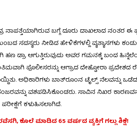
ದ್ರ ನಾಪತ್ತೆಯಾಗಿರುವ ಬಗ್ಗೆ ದೂರು ದಾಖಲಾದ ನಂತರ ಈ 
 ಕುಟುಂಬದ ಸದಸ್ಯರು ನೀಡಿದ ಹೇಳಿಕೆಗಳಲ್ಲಿ ವ್ಯತ್ಯಾಸಗಳು ಕಂ
 ಹಣ ಡ್ರಾ ಆಗುತ್ತಿರುವುದು ಅವರ ಗಮನಕ್ಕೆ ಬಂದ ಹಿನ್ನೆಲೆಯ
ತಿಮವಾಗಿ ಪೊಲೀಸರನ್ನು ಆಗ್ರಾದ ದೇಹ್ಟೋರಾ ಪ್ರದೇಶದ 
ತು. ಅಧಿಕಾರಿಗಳು ಬಾತ್‌ರೂಂನ ಟೈಲ್ಸ್ ನೆಲವನ್ನು ಒಡೆದ
ಪಂಜರವನ್ನು ವಶಪಡಿಸಿಕೊಂಡರು. ಸಾವಿನ ನಿಖರ ಕಾರಣವನ್
ಕ್ಷೆಗೆ ಕಳುಹಿಸಲಾಗಿದೆ.
, ಕೊಲೆ ಮಾಡಿದ 65 ವರ್ಷದ ವ್ಯಕ್ತಿಗೆ ಗಲ್ಲು ಶಿಕ್ಷೆ!