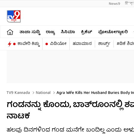
News9
हिन्
ತಾಜಾ ಸುದ್ದಿ
ರಾಜ್ಯ
ಸಿನಿಮಾ
ಕ್ರಿಕೆಟ್​
ಫೋಟೋಗ್ಯಾಲರಿ
ಕಾವೇರಿ ಕಿಚ್ಚು
ವಿಡಿಯೋ
ಹವಾಮಾನ
ಶಾರ್ಟ್ಸ್​
#ಡಿಕೆ ಶಿ
TV9 Kannada
National
Agra Wife Kills Her Husband Buries Body 
ಗಂಡನನ್ನು ಕೊಂದು, ಬಾತ್​​ರೂಂನಲ್ಲಿ ಶವ
ನಾಟಕ
ಹಲವು ದಿನಗಳಿಂದ ಗಂಡ ಮನೆಗೇ ಬಂದಿಲ್ಲ ಎಂದು ಅಳುತ