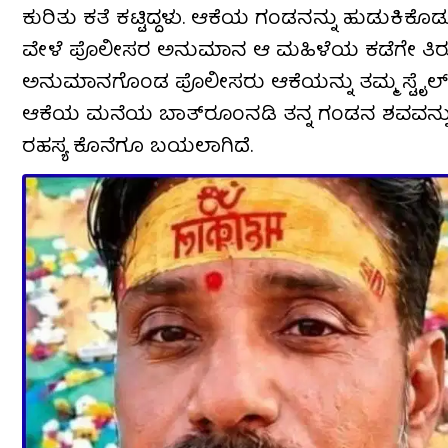
ಕುರಿತು ಕತೆ ಕಟ್ಟಿದ್ದಳು. ಆಕೆಯ ಗಂಡನನ್ನು ಹುಡುಕಿ
ವೇಳೆ ಪೊಲೀಸರ ಅನುಮಾನ ಆ ಮಹಿಳೆಯ ಕಡೆಗೇ ತಿರುಗಿತ್ತ
ಅನುಮಾನಗೊಂಡ ಪೊಲೀಸರು ಆಕೆಯನ್ನು ತಮ್ಮ ಸ್ಟೈಲ್​ನಲ್ಲ
ಆಕೆಯ ಮನೆಯ ಬಾತ್​​ರೂಂನಡಿ ತನ್ನ ಗಂಡನ ಶವವನ್ನು ಮ
ರಹಸ್ಯ ಕೊನೆಗೂ ಬಯಲಾಗಿದೆ.