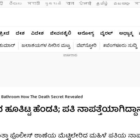
दी 
తెలుగు 
मराठी
ગુજરાતી
বাংলা
ਪੰਜਾਬੀ
தமிழ்
മലയാളം
मन
ಕ್ರೀಡೆ
ದೇಶ
ವಿದೇಶ
ಜೀವನಶೈಲಿ
ಆರೋಗ್ಯ
ವೈರಲ್​
ಅಧ್ಯಾತ್ಮ
ವಕುಮಾರ್​
ಜಲಾಶಯಗಳ ನೀರಿನ ಮಟ್ಟ
ವೆಬ್​ಸ್ಟೋರಿ
#ಬೆಂಗಳೂರು ಸುದ್ದಿ
In Bathroom How The Death Secret Revealed
 ಹೂತಿಟ್ಟ ಹೆಂಡತಿ; ಪತಿ ನಾಪತ್ತೆಯಾಗಿದ್ದಾ
್ತಾ ಪೊಲೀಸ್ ಠಾಣೆಯ ಮೆಟ್ಟಿಲೇರಿದ ಮಹಿಳೆ ಪತಿಯ ನಾಪ