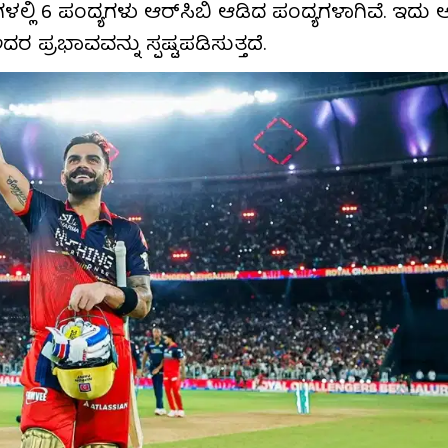
ಳಲ್ಲಿ 6 ಪಂದ್ಯಗಳು ಆರ್​ಸಿಬಿ ಆಡಿದ ಪಂದ್ಯಗಳಾಗಿವೆ. ಇದು ಆ
ರ ಪ್ರಭಾವವನ್ನು ಸ್ಪಷ್ಟಪಡಿಸುತ್ತದೆ.