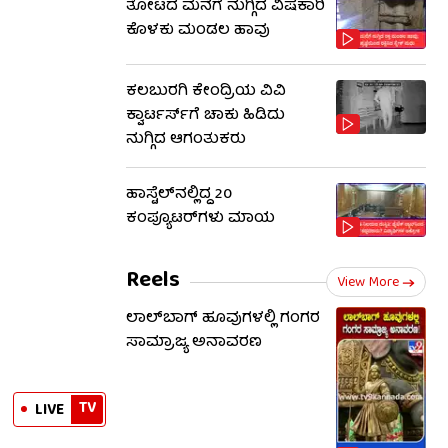
ತೋಟದ ಮನೆಗೆ ನುಗ್ಗಿದ ವಿಷಕಾರಿ
ಕೊಳಕು ಮಂಡಲ ಹಾವು
ಕಲಬುರಗಿ ಕೇಂದ್ರಿಯ ವಿವಿ
ಕ್ವಾರ್ಟರ್ಸ್‌ಗೆ ಚಾಕು ಹಿಡಿದು
ನುಗ್ಗಿದ ಆಗಂತುಕರು
ಹಾಸ್ಟೆಲ್‌ನಲ್ಲಿದ್ದ 20
ಕಂಪ್ಯೂಟರ್‌ಗಳು ಮಾಯ
Reels
View More
ಲಾಲ್​ಬಾಗ್ ಹೂವುಗಳಲ್ಲಿ ಗಂಗರ
ಸಾಮ್ರಾಜ್ಯ ಅನಾವರಣ
TV
LIVE