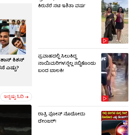
ಕಿರುತೆರೆ ನಟಿ ಇಶಿತಾ ವರ್ಷ
ಪ್ರವಾಹದಲ್ಲಿ ಸಿಲುಕಿದ್ದ
ಶಾನ್ ಕಿಶನ್​
ನಾಯಿಮರಿಗಳನ್ನೆಲ್ಲ ತಬ್ಬಿಕೊಂಡು
ೆ ಎಷ್ಟು?
ಬಂದ ಬಾಲಕಿ!
ಇನ್ನಷ್ಟು ಓದಿ
ರಾತ್ರಿ ಫೋನ್​​ ನೊಡೋದು
ಡೇಂಜರ್!