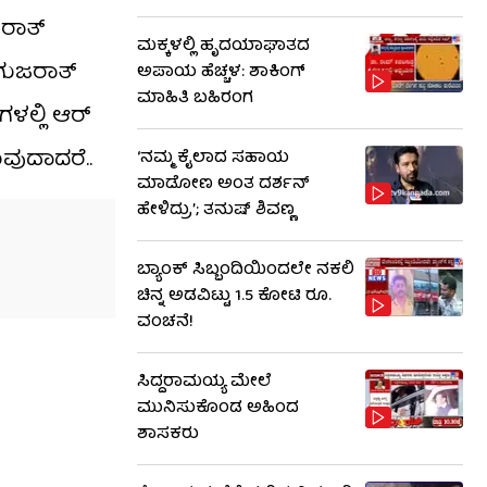
ಜರಾತ್
ಮಕ್ಕಳಲ್ಲಿ ಹೃದಯಾಘಾತದ
ವ ಗುಜರಾತ್
ಅಪಾಯ ಹೆಚ್ಚಳ: ಶಾಕಿಂಗ್​​
ಮಾಹಿತಿ ಬಹಿರಂಗ
ಲ್ಲಿ ಆರ್​
ವುದಾದರೆ..
‘ನಮ್ಮ ಕೈಲಾದ ಸಹಾಯ
ಮಾಡೋಣ ಅಂತ ದರ್ಶನ್
ಹೇಳಿದ್ರು’; ತನುಷ್ ಶಿವಣ್ಣ
ಬ್ಯಾಂಕ್ ಸಿಬ್ಬಂದಿಯಿಂದಲೇ ನಕಲಿ
ಚಿನ್ನ ಅಡವಿಟ್ಟು 1.5 ಕೋಟಿ ರೂ.
ವಂಚನೆ!
ಸಿದ್ದರಾಮಯ್ಯ ಮೇಲೆ
ಮುನಿಸುಕೊಂಡ ಅಹಿಂದ
ಶಾಸಕರು