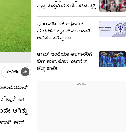
ಪುಟ್ಟ ಮಕ್ಕಳಂತೆ ಕುಣಿದಾಡಿದ ವ್ಯಕ್ತಿ
2,218 ನರ್ಸಿಂಗ್ ಆಫೀಸರ್
ಹುದ್ದೆಗಳಿಗೆ ಬೃಹತ್ ನೇಮಕಾತಿ
ಅಧಿಸೂಚನೆ ಪ್ರಕಟ
ಟೀಮ್ ಇಂಡಿಯಾ ಆಟಗಾರರಿಗೆ
ಬಿಗ್ ಶಾಕ್: ಹೊಸ 'ಫಿಟ್​ನೆಸ್​
ಟೆಸ್ಟ್' ಜಾರಿ!
SHARE
 ಚಾಂಪಿಯನ್
ಿದ್ದರೆ, ಈ
ದೇ ಆಗಿತ್ತು.
ಗಾಗಿ ಆರ್​