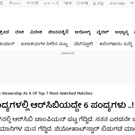
दी 
తెలుగు 
मराठी
ગુજરાતી
বাংলা
ਪੰਜਾਬੀ
தமிழ்
മലയാളം
मन
ಕ್ರೀಡೆ
ದೇಶ
ವಿದೇಶ
ಜೀವನಶೈಲಿ
ಆರೋಗ್ಯ
ವೈರಲ್​
ಅಧ್ಯಾತ್ಮ
ವಕುಮಾರ್​
ಜಲಾಶಯಗಳ ನೀರಿನ ಮಟ್ಟ
ವೆಬ್​ಸ್ಟೋರಿ
#ಬೆಂಗಳೂರು ಸುದ್ದಿ
n Viewership As 6 Of Top 7 Most-Watched Matches
್ಯಗಳಲ್ಲಿ ಆರ್​ಸಿಬಿಯದ್ದೇ 6 ಪಂದ್ಯಗಳು ..!
್ಲಿ ಆರ್​​ಸಿಬಿ ಚಾಂಪಿಯನ್ ಪಟ್ಟ ಗೆದ್ದಿದೆ. ಸತತ ಎರಡನೇ 
ಅಭಿಮಾನಿಗಳ ಮನ ಗೆದ್ದಿದೆ. ಜಿಯೋಹಾಟ್‌ಸ್ಟಾರ್‌ ಬಿಡುಗಡೆ ಮ