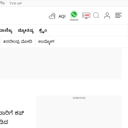
ी9
TV9-UP
AQI
ವಾಣಿಜ್ಯ
ಜ್ಯೋತಿಷ್ಯ
ಕ್ರೈಂ
#ನರೇಂದ್ರ ಮೋದಿ
ಉದ್ಯೋಗ
ಬಾರಿಗೆ ಕಪ್
ಾಡಿದ