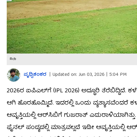
Rcb
ಪೃಥ್ವಿಶಂಕರ
|
Updated on:
Jun 03, 2026 | 5:04 PM
2026ರ ಐಪಿಎಲ್​ಗೆ (IPL 2026) ಅದ್ಧೂರಿ ತೆರೆಬಿದ್ದಿದೆ
ಆಗಿ ಹೊರಹೊಮ್ಮಿದೆ. ಇದರಲ್ಲಿ ಒಂದು ವ್ಯತ್ಯಾಸವೆಂದರೆ ಕ
ಆವೃತ್ತಿಯಲ್ಲಿ ಆರ್​ಸಿಬಿಗೆ ಗುಜರಾತ್ ಎದುರಾಳಿಯಾಗಿತ್
ಫೈನಲ್ ಪಂದ್ಯದಲ್ಲಿ ಮಾತ್ರವಲ್ಲದೆ ಇಡೀ ಆವೃತ್ತಿಯಲ್ಲಿ 