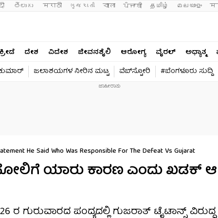
दी 
తెలుగు 
मराठी
ગુજરાતી
বাংলা
ਪੰਜਾਬੀ
தமிழ்
മലയാളം
मन
ಕ್ರೀಡೆ
ದೇಶ
ವಿದೇಶ
ಜೀವನಶೈಲಿ
ಆರೋಗ್ಯ
ವೈರಲ್​
ಅಧ್ಯಾತ್ಮ
ವಕುಮಾರ್​
ಜಲಾಶಯಗಳ ನೀರಿನ ಮಟ್ಟ
ವೆಬ್​ಸ್ಟೋರಿ
#ಬೆಂಗಳೂರು ಸುದ್ದಿ
tatement He Said Who Was Responsible For The Defeat Vs Gujarat
ದೆ ಸೋಲಿಗೆ ಯಾರು ಕಾರಣ ಎಂದು ಖಡಕ್ ಆ
6 ರ ಗುರುವಾರದ ಪಂದ್ಯದಲ್ಲಿ ಗುಜರಾತ್ ಟೈಟಾನ್ಸ್ ವಿರುದ್ಧ