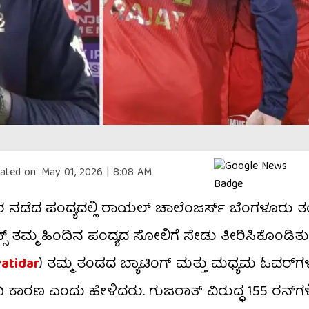
ated on:
May 01, 2026 | 8:08 AM
ರ ನಡೆದ ಪಂದ್ಯದಲ್ಲಿ ರಾಯಲ್ ಚಾಲೆಂಜರ್ಸ್ ಬೆಂಗಳೂರು ತ
 ತಮ್ಮ ಹಿಂದಿನ ಪಂದ್ಯದ ಸೋಲಿಗೆ ಸೇಡು ತೀರಿಸಿಕೊಂಡಿತ
Patidar
) ತಮ್ಮ ತಂಡದ ಬ್ಯಾಟಿಂಗ್ ಮತ್ತು ಮಧ್ಯಮ ಓವರ್‌ಗಳಲ
 ಕಾರಣ ಎಂದು ಹೇಳಿದರು. ಗುಜರಾತ್ ವಿರುದ್ಧ 155 ರನ್‌ಗಳ