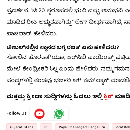
ಪ್ರದರ್ಶನ. “ಟಿ 20 ಸ್ವರೂಪದಲ್ಲಿ ಭುವಿ ಎಷ್ಟು ಅನುಭವಿ ಎ
ಮಾಡಿದ ರೀತಿ ಅದ್ಭುತವಾಗಿತ್ತು.” ಲೀಗ್ ದೀರ್ಘವಾಗಿದೆ, 
ಪಾಟಿದಾರ್ ಹೇಳಿದರು.
ಟೇಬಲ್‌ನಲ್ಲಿನ ಸ್ಥಾನದ ಬಗ್ಗೆ ರಜತ್ ಏನು ಹೇಳಿದರು?
ಸೋಲಿನ ಹೊರತಾಗಿಯೂ, ಆರ್‌ಸಿಬಿ ಪಾಯಿಂಟ್ಸ್ ಪಟ್ಟಿಯಲ್
ಮೇಲೆ ಕೇಂದ್ರೀಕರಿಸಿಲ್ಲ ಎಂದು ಹೇಳಿದರು. ನಮ್ಮ ಗಮನ
ಪಂದ್ಯಗಳಲ್ಲಿ ತಂಡವು ಭರ್ಜರಿ ಆಗಿ ಕಮ್​ಬ್ಯಾಕ್ ಮಾಡಲಿ
ಮತ್ತಷ್ಟು ಕ್ರೀಡಾ ಸುದ್ದಿಗಳನ್ನು ಓದಲು ಇಲ್ಲಿ
ಕ್ಲಿಕ್
ಮಾಡ
Follow Us
Gujarat Titans
IPL
Royal Challengers Bengaluru
Virat Koh