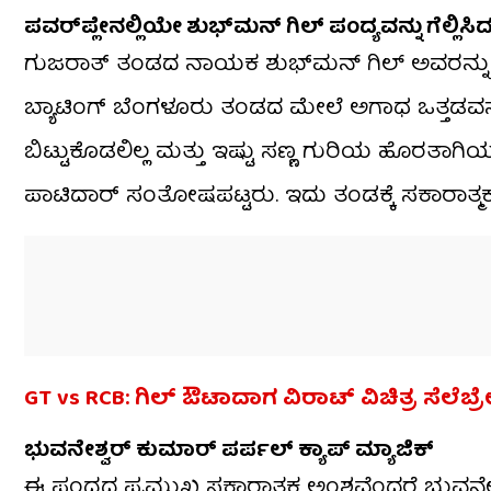
ಪವರ್‌ಪ್ಲೇನಲ್ಲಿಯೇ ಶುಭ್​​ಮನ್ ಗಿಲ್ ಪಂದ್ಯವನ್ನು ಗೆಲ್ಲಿಸಿ
ಗುಜರಾತ್ ತಂಡದ ನಾಯಕ ಶುಭ್​ಮನ್ ಗಿಲ್ ಅವರನ್ನು ಆರ್‌ಸ
ಬ್ಯಾಟಿಂಗ್ ಬೆಂಗಳೂರು ತಂಡದ ಮೇಲೆ ಅಗಾಧ ಒತ್ತಡವನ
ಬಿಟ್ಟುಕೊಡಲಿಲ್ಲ ಮತ್ತು ಇಷ್ಟು ಸಣ್ಣ ಗುರಿಯ ಹೊರತಾಗಿ
ಪಾಟಿದಾರ್ ಸಂತೋಷಪಟ್ಟರು. ಇದು ತಂಡಕ್ಕೆ ಸಕಾರಾತ್
GT vs RCB: ಗಿಲ್ ಔಟಾದಾಗ ವಿರಾಟ್ ವಿಚಿತ್ರ ಸೆಲೆಬ್
ಭುವನೇಶ್ವರ್ ಕುಮಾರ್ ಪರ್ಪಲ್ ಕ್ಯಾಪ್ ಮ್ಯಾಜಿಕ್
ಈ ಪಂದ್ಯದ ಪ್ರಮುಖ ಸಕಾರಾತ್ಮಕ ಅಂಶವೆಂದರೆ ಭುವನೇಶ್ವ