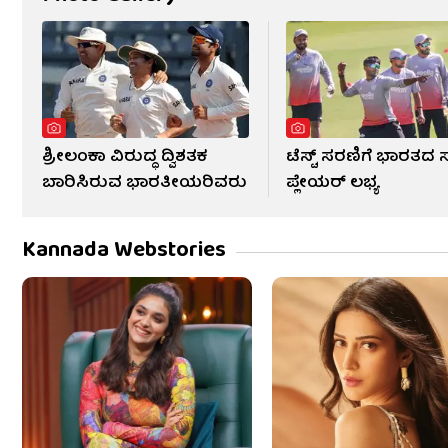
ಶ್ರೀಲಂಕಾ ವಿರುದ್ಧ ದ್ವಿಶತಕ
ಟೆಸ್ಟ್ ಸರಣಿಗೆ ಭಾರತದ ಸ್
ಬಾರಿಸಿರುವ ಭಾರತೀಯರಿವರು
ಪ್ಲೇಯರ್ ಲಭ್ಯ
Kannada Webstories