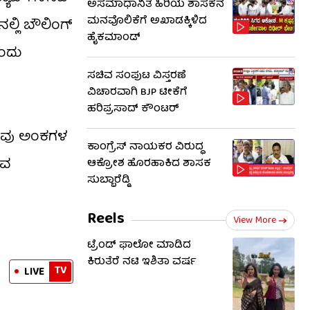
ಅಸಮಾಧಾನಿತ ಹಿರಿಯ ಶಾಸಕನ
ಮನವೊಲಿಕೆಗೆ ಅಖಾಡಕ್ಕಿಳಿದ
ಲ್ಲಿ ಬೌಲಿಂಗ್
ಹೈಕಮಾಂಡ್
ಎಂದು
ಸಚಿವ ಸಂಪುಟ ವಿಸ್ತರಣೆ
ವಿಚಾರವಾಗಿ BJP ಟೀಕೆಗೆ
ಹರಿಪ್ರಸಾದ್ ಕೌಂಟರ್​​
 ನಾವು ಅಂಕಗಳ
ಕಾಂಗ್ರೆಸ್ ನಾಯಕರ ವಿರುದ್ಧ
ುವ
ಆಕ್ರೋಶ ಹೊರಹಾಕಿದ ಶಾಸಕ
ಸುಬ್ಬಾರೆಡ್ಡಿ
Reels
View More
ಟ್ರೆಂಡ್​​ ಫಾಲೋ ಮಾಡಿದ
ಕಿರುತೆರೆ ನಟಿ ಇಶಿತಾ ವರ್ಷ
TV
LIVE