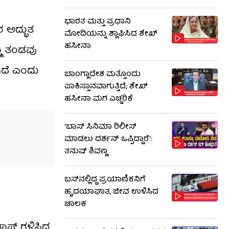
ಭಾರತ ಮತ್ತು ಪ್ರಧಾನಿ
ರ ಅದ್ಭುತ
ಮೋದಿಯನ್ನು ಶ್ಲಾಘಿಸಿದ ಶೇಖ್
ಹಸೀನಾ
್ಮ ತಂಡವು
ಗಿದೆ ಎಂದು
ಬಾಂಗ್ಲಾದೇಶ ಮತ್ತೊಂದು
ಪಾಕಿಸ್ತಾನವಾಗುತ್ತಿದೆ; ಶೇಖ್
ಹಸೀನಾ ಮಗ ಎಚ್ಚರಿಕೆ
‘ಬಾಸ್ ಸಿನಿಮಾ ರಿಲೀಸ್
ಮಾಡಲು ದರ್ಶನ್ ಒಪ್ಪಿದ್ದಾರೆ’:
ತನುಷ್ ಶಿವಣ್ಣ
ಬಸ್‌ನಲ್ಲಿದ್ದ ಪ್ರಯಾಣಿಕನಿಗೆ
ಹೃದಯಾಘಾತ, ಜೀವ ಉಳಿಸಿದ
ಚಾಲಕ
ಯಾಪ್ ಗಳಿಸಿದ