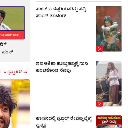
ಸಖತ್ ಅದ್ದೂರಿಯಾಗಿತ್ತು ಸನ್ನಿ
ಸಾಂಗ್ ಶೂಟಿಂಗ್
ರಿಗೆ
್ ಪಂತ್
ನಟಿ ಆಶಿಕಾ ಹುಟ್ಟುಹಬ್ಬಕ್ಕೆ ಸುನಿ
ಹಂಚಿಕೊಂಡ ನೆನಪು
ಇನ್ನಷ್ಟು ಓದಿ
ಹಾಸನದಲ್ಲಿ ಪ್ರಜ್ವಲ್ ರೇವಣ್ಣ ಫ್ಲೆಕ್ಸ್
ಪ್ರತ್ಯಕ್ಷ