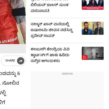
ಬಿಲಿಯನ್ ಡಾಲರ್ ಸುಂಕ
ಮರುಪಾವತಿ
ಸಲ್ಮಾನ್ ಖಾನ್ ಮನೆಯಲ್ಲಿ
ಐಷಾರಾಮಿ ಜೀವನ ನಡೆಸಿದ್ದ
ಪ್ರದೀಪ್ ರಾವತ್
ಕಲಬುರಗಿ ಕೇಂದ್ರಿಯ ವಿವಿ
ಕ್ವಾರ್ಟರ್ಸ್‌ಗೆ ಚಾಕು ಹಿಡಿದು
SHARE
ನುಗ್ಗಿದ ಆಗಂತುಕರು
ಂಡವನ್ನು 6
ು. ಸೋಲಿನ
್ಲಿ
ಿಗೆ