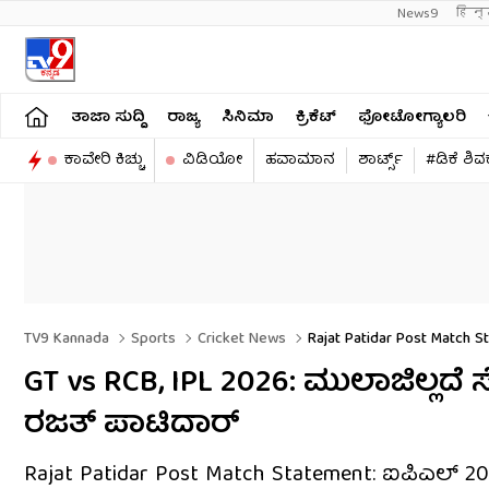
News9
हिन्
ತಾಜಾ ಸುದ್ದಿ
ರಾಜ್ಯ
ಸಿನಿಮಾ
ಕ್ರಿಕೆಟ್​
ಫೋಟೋಗ್ಯಾಲರಿ
ಕಾವೇರಿ ಕಿಚ್ಚು
ವಿಡಿಯೋ
ಹವಾಮಾನ
ಶಾರ್ಟ್ಸ್​
#ಡಿಕೆ ಶಿ
TV9 Kannada
Sports
Cricket News
Rajat Patidar Post Match S
GT vs RCB, IPL 2026: ಮುಲಾಜಿಲ್ಲ
ರಜತ್ ಪಾಟಿದಾರ್
Rajat Patidar Post Match Statement: ಐಪಿಎಲ್ 202