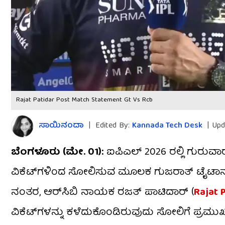
Rajat Patidar Post Match Statement Gt Vs Rcb
ಸಾಯಿನಂದಾ
|
Edited By:
Kannada Tech Desk
|
Upd
ಬೆಂಗಳೂರು (ಮೇ. 01):
ಐಪಿಎಲ್ 2026 ರಲ್ಲಿ ಗುರುವಾ
ವಿಕೆಟ್‌ಗಳಿಂದ ಸೋಲಿಸುವ ಮೂಲಕ ಗುಜರಾತ್ ಟೈಟಾನ್ಸ್
ನಂತರ, ಆರ್‌ಸಿಬಿ ನಾಯಕ ರಜತ್ ಪಾಟಿದಾರ್ (
Rajat 
ವಿಕೆಟ್‌ಗಳನ್ನು ಕಳೆದುಕೊಂಡಿರುವುದು ಸೋಲಿಗೆ ಪ್ರಮುಖ