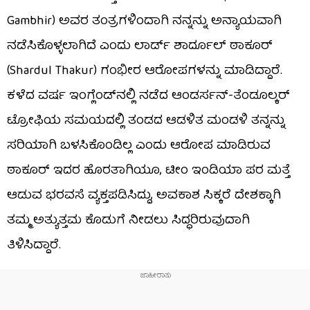
Gambhir) ಅವರ ತಂತ್ರಗಳಿಂದಾಗಿ ನನ್ನನ್ನು ಅನ್ಯಾಯವಾಗಿ
ನಡೆಸಿಕೊಳ್ಳಲಾಗಿದೆ ಎಂದು ಲಾರ್ಡ್ ಶಾರ್ದೂಲ್ ಠಾಕೂರ್
(Shardul Thakur) ಗಂಭೀರ ಆರೋಪಗಳನ್ನು ಮಾಡಿದ್ದಾರೆ.
ಕಳೆದ ವರ್ಷ ಇಂಗ್ಲೆಂಡ್‌ನಲ್ಲಿ ನಡೆದ ಆಂಡರ್ಸನ್-ತೆಂಡೂಲ್ಕರ್
ಟ್ರೋಫಿಯ ಸಮಯದಲ್ಲಿ ತಂಡದ ಆಡಳಿತ ಮಂಡಳಿ ತನ್ನನ್ನು
ಸರಿಯಾಗಿ ಬಳಸಿಕೊಂಡಿಲ್ಲ ಎಂದು ಆರೋಪ ಮಾಡಿರುವ
ಠಾಕೂರ್ ಇದರ ಹೊರತಾಗಿಯೂ, ಟೀಂ ಇಂಡಿಯಾ ಪರ ಮತ್ತೆ
ಆಡುವ ಭರವಸೆ ವ್ಯಕ್ತಪಡಿಸಿದ್ದು, ಅವಕಾಶ ಸಿಕ್ಕರೆ ದೇಶಕ್ಕಾಗಿ
ತಮ್ಮ ಅತ್ಯುತ್ತಮ ಕೊಡುಗೆ ನೀಡಲು ಸಿದ್ಧರಿರುವುದಾಗಿ
ತಿಳಿಸಿದ್ದಾರೆ.