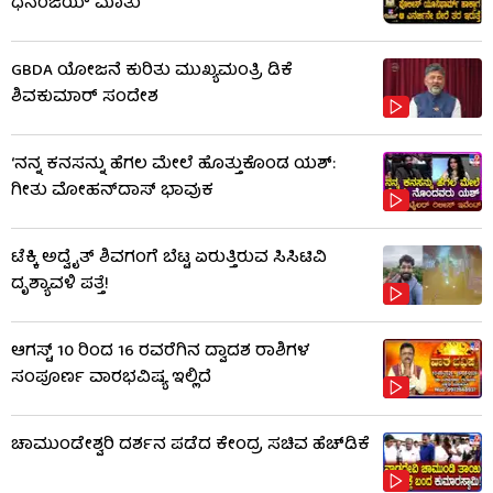
ಧನಂಜಯ್ ಮಾತು
GBDA ಯೋಜನೆ ಕುರಿತು ಮುಖ್ಯಮಂತ್ರಿ ಡಿಕೆ
ಶಿವಕುಮಾರ್ ಸಂದೇಶ
‘ನನ್ನ ಕನಸನ್ನು ಹೆಗಲ ಮೇಲೆ ಹೊತ್ತುಕೊಂಡ ಯಶ್:
ಗೀತು ಮೋಹನ್​​ದಾಸ್ ಭಾವುಕ
ಟೆಕ್ಕಿ ಅದ್ವೈತ್ ಶಿವಗಂಗೆ ಬೆಟ್ಟ ಏರುತ್ತಿರುವ ಸಿಸಿಟಿವಿ
ದೃಶ್ಯಾವಳಿ ಪತ್ತೆ!
ಆಗಸ್ಟ್ 10 ರಿಂದ 16 ರವರೆಗಿನ ದ್ವಾದಶ ರಾಶಿಗಳ
ಸಂಪೂರ್ಣ ವಾರಭವಿಷ್ಯ ಇಲ್ಲಿದೆ
ಚಾಮುಂಡೇಶ್ವರಿ ದರ್ಶನ ಪಡೆದ ಕೇಂದ್ರ ಸಚಿವ ಹೆಚ್​​ಡಿಕೆ