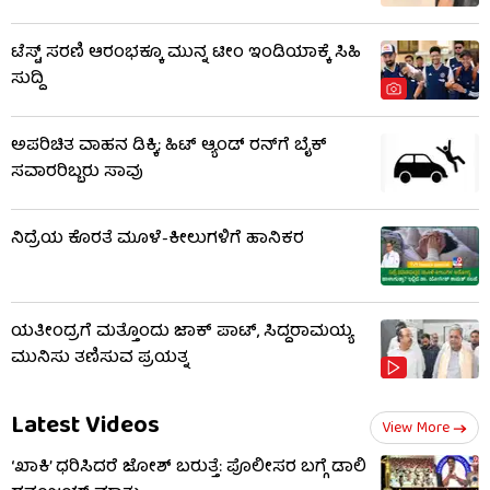
ಟೆಸ್ಟ್ ಸರಣಿ ಆರಂಭಕ್ಕೂ ಮುನ್ನ ಟೀಂ ಇಂಡಿಯಾಕ್ಕೆ ಸಿಹಿ
ಸುದ್ದಿ
ಅಪರಿಚಿತ ವಾಹನ ಡಿಕ್ಕಿ; ಹಿಟ್ ಆ್ಯಂಡ್ ರನ್​​ಗೆ ಬೈಕ್
ಸವಾರರಿಬ್ಬರು ಸಾವು
ನಿದ್ರೆಯ ಕೊರತೆ ಮೂಳೆ-ಕೀಲುಗಳಿಗೆ ಹಾನಿಕರ
ಯತೀಂದ್ರಗೆ ಮತ್ತೊಂದು ಜಾಕ್​​ ಪಾಟ್, ಸಿದ್ದರಾಮಯ್ಯ
ಮುನಿಸು ತಣಿಸುವ ಪ್ರಯತ್ನ
Latest Videos
View More
‘ಖಾಕಿ’ ಧರಿಸಿದರೆ ಜೋಶ್ ಬರುತ್ತೆ: ಪೊಲೀಸರ ಬಗ್ಗೆ ಡಾಲಿ