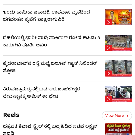
ಇಂದು ಕಾಮಿಕಾ ಏಕಾದಶಿ; ಉಪವಾಸ ವೃತದಿಂದ
ಭಗವಂತನ ಕೃಪೆಗೆ ಪಾತ್ರರಾಗುವಿರಿ
ದೆಹಲಿಯಲ್ಲಿ ಭಾರೀ ಮಳೆ; ಪಾರ್ಕಿಂಗ್ ಗೋಡೆ ಕುಸಿದು 8
ಕಾರುಗಳು ಪೂರ್ತಿ ಜಖಂ
ಹೈದರಾಬಾದ್​ನ ರಸ್ತೆ ಮಧ್ಯೆ ಬಲೂನ್ ಗ್ಯಾಸ್ ಸಿಲಿಂಡರ್
ಸ್ಫೋಟ
ತಿರುವಣ್ಣಾಮಲೈನಲ್ಲಿರುವ ಅರುಣಾಚಲೇಶ್ವರ
ದೇವಸ್ಥಾನಕ್ಕೆ ಅಮಿತ್ ಶಾ ಭೇಟಿ
Reels
View More
ಛತ್ರಪತಿ ಶಿವಾಜಿ ಸ್ಟೈಲ್​ನಲ್ಲಿ ಖಡ್ಗ ಹಿಡಿದ ಸಚಿವ ಲಕ್ಷ್ಮಣ್
ಸವದಿ