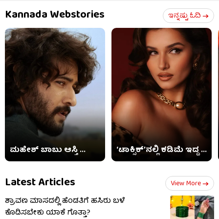
Kannada Webstories
ಇನ್ನಷ್ಟು ಓದಿ
ಮಹೇಶ್ ಬಾಬು ಆಸ್ತಿ ...
‘ಟಾಕ್ಸಿಕ್​’ನಲ್ಲಿ ಕಡಿಮೆ ಇದ್ದ ...
Latest Articles
View More
ಶ್ರಾವಣ ಮಾಸದಲ್ಲಿ ಹೆಂಡತಿಗೆ ಹಸಿರು ಬಳೆ
ಕೊಡಿಸಬೇಕು ಯಾಕೆ ಗೊತ್ತಾ?