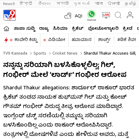
News9
हिन्दी 
తెలుగు 
मराठी
ગુજરાતી
বাংলা
ਪੰਜਾਬੀ
தமிழ்
AQI
ತಾಜಾ ಸುದ್ದಿ
ರಾಜ್ಯ
ಸಿನಿಮಾ
ಕ್ರಿಕೆಟ್​
ಫೋಟೋಗ್ಯಾಲರಿ
ಕ್ರೀಡೆ
ಕಾವೇರಿ ಕಿಚ್ಚು
ವಿಡಿಯೋ
ಹವಾಮಾನ
ಶಾರ್ಟ್ಸ್​
#ಡಿಕೆ ಶಿವಕ
TV9 Kannada
Sports
Cricket News
Shardul Thakur Accuses Gill, G
ನನ್ನನ್ನು ಸರಿಯಾಗಿ ಬಳಸಿಕೊಳ್ಳಲಿಲ್ಲ; ಗಿಲ್,
ಗಂಭೀರ್ ಮೇಲೆ ‘ಲಾರ್ಡ್’ ಗಂಭೀರ ಆರೋಪ
Shardul Thakur allegations: ಶಾರ್ದೂಲ್ ಠಾಕೂರ್ ಭಾರತ
ಕ್ರಿಕೆಟ್ ತಂಡದ ನಾಯಕ ಶುಭ್​ಮನ್ ಗಿಲ್ ಮತ್ತು ಕೋಚ್
ಗೌತಮ್ ಗಂಭೀರ್ ವಿರುದ್ಧ ತೀವ್ರ ಆರೋಪ ಮಾಡಿದ್ದಾರೆ.
ಇಂಗ್ಲೆಂಡ್ ಟೆಸ್ಟ್ ಸರಣಿಯಲ್ಲಿ ತಮ್ಮನ್ನು ಸರಿಯಾಗಿ
ಬಳಸಿಕೊಂಡಿಲ್ಲ ಎಂದು ಠಾಕೂರ್ ಆರೋಪಿಸಿದ್ದಾರೆ.
ತಂತ್ರಗಳಲ್ಲಿ ದೋಷಗಳಿವೆ ಎಂದು ಹೇಳಿರುವ ಅವರು, ಮತ್ತೆ