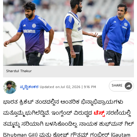
Shardul Thakur
SHARE
ಪೃಥ್ವಿಶಂಕರ
Updated on:
Jul 02, 2026 | 9:16 PM
ಭಾರತ ಕ್ರಿಕೆಟ್ ತಂಡದಲ್ಲಿನ ಆಂತರಿಕ ಭಿನ್ನಾಭಿಪ್ರಾಯಗಳು
ಮತ್ತೊಮ್ಮೆ ಭುಗಿಲೆದ್ದಿವೆ. ಇಂಗ್ಲೆಂಡ್ ವಿರುದ್ಧದ
ಟೆಸ್ಟ್
ಸರಣಿಯಲ್ಲಿ
ತಮ್ಮನ್ನು ಸರಿಯಾಗಿ ಬಳಸಿಕೊಂಡಿಲ್ಲ. ನಾಯಕ ಶುಭ್​ಮನ್ ಗಿಲ್
(Shubman Gill) ಮತ್ತು ಕೋಚ್ ಗೌತಮ್ ಗಂಭೀರ್ (Gautam