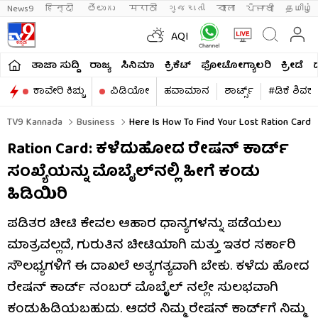
News9
हिन्दी 
తెలుగు 
मराठी
ગુજરાતી
বাংলা
ਪੰਜਾਬੀ
தமிழ்
AQI
ತಾಜಾ ಸುದ್ದಿ
ರಾಜ್ಯ
ಸಿನಿಮಾ
ಕ್ರಿಕೆಟ್​
ಫೋಟೋಗ್ಯಾಲರಿ
ಕ್ರೀಡೆ
ಕಾವೇರಿ ಕಿಚ್ಚು
ವಿಡಿಯೋ
ಹವಾಮಾನ
ಶಾರ್ಟ್ಸ್​
#ಡಿಕೆ ಶಿವಕ
TV9 Kannada
Business
Here Is How To Find Your Lost Ration Card 
Ration Card: ಕಳೆದುಹೋದ ರೇಷನ್ ಕಾರ್ಡ್
ಸಂಖ್ಯೆಯನ್ನು ಮೊಬೈಲ್‌ನಲ್ಲಿ ಹೀಗೆ ಕಂಡು
ಹಿಡಿಯಿರಿ
ಪಡಿತರ ಚೀಟಿ ಕೇವಲ ಆಹಾರ ಧಾನ್ಯಗಳನ್ನು ಪಡೆಯಲು
ಮಾತ್ರವಲ್ಲದೆ, ಗುರುತಿನ ಚೀಟಿಯಾಗಿ ಮತ್ತು ಇತರ ಸರ್ಕಾರಿ
ಸೌಲಭ್ಯಗಳಿಗೆ ಈ ದಾಖಲೆ ಅತ್ಯಗತ್ಯವಾಗಿ ಬೇಕು. ಕಳೆದು ಹೋದ
ರೇಷನ್ ಕಾರ್ಡ್ ನಂಬರ್ ಮೊಬೈಲ್ ನಲ್ಲೇ ಸುಲಭವಾಗಿ
ಕಂಡುಹಿಡಿಯಬಹುದು. ಆದರೆ ನಿಮ್ಮ ರೇಷನ್ ಕಾರ್ಡ್‌ಗೆ ನಿಮ್ಮ