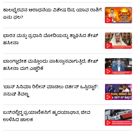
ಕಾಲಭೈರವನ ಆರಾಧನೆಯ ವಿಶೇಷ ದಿನ, ಯಾವ ರಾಶಿಗೆ
ಏನು ಫಲ?
ಭಾರತ ಮತ್ತು ಪ್ರಧಾನಿ ಮೋದಿಯನ್ನು ಶ್ಲಾಘಿಸಿದ ಶೇಖ್
ಹಸೀನಾ
ಬಾಂಗ್ಲಾದೇಶ ಮತ್ತೊಂದು ಪಾಕಿಸ್ತಾನವಾಗುತ್ತಿದೆ; ಶೇಖ್
ಹಸೀನಾ ಮಗ ಎಚ್ಚರಿಕೆ
‘ಬಾಸ್ ಸಿನಿಮಾ ರಿಲೀಸ್ ಮಾಡಲು ದರ್ಶನ್ ಒಪ್ಪಿದ್ದಾರೆ’:
ತನುಷ್ ಶಿವಣ್ಣ
ಬಸ್‌ನಲ್ಲಿದ್ದ ಪ್ರಯಾಣಿಕನಿಗೆ ಹೃದಯಾಘಾತ, ಜೀವ
ಉಳಿಸಿದ ಚಾಲಕ