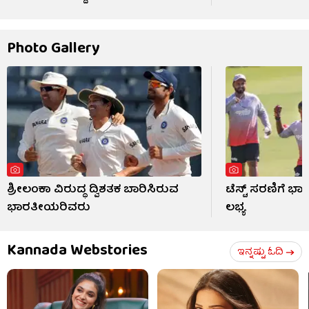
Photo Gallery
ಶ್ರೀಲಂಕಾ ವಿರುದ್ಧ ದ್ವಿಶತಕ ಬಾರಿಸಿರುವ
ಟೆಸ್ಟ್ ಸರಣಿಗೆ ಭಾ
ಭಾರತೀಯರಿವರು
ಲಭ್ಯ
Kannada Webstories
ಇನ್ನಷ್ಟು ಓದಿ