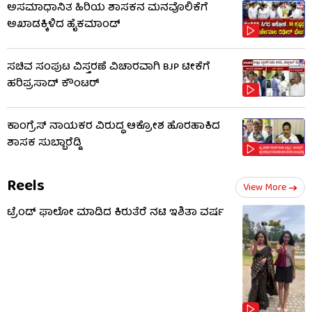
ಅಸಮಾಧಾನಿತ ಹಿರಿಯ ಶಾಸಕನ ಮನವೊಲಿಕೆಗೆ
ಅಖಾಡಕ್ಕಿಳಿದ ಹೈಕಮಾಂಡ್
ಸಚಿವ ಸಂಪುಟ ವಿಸ್ತರಣೆ ವಿಚಾರವಾಗಿ BJP ಟೀಕೆಗೆ
ಹರಿಪ್ರಸಾದ್ ಕೌಂಟರ್​​
ಕಾಂಗ್ರೆಸ್ ನಾಯಕರ ವಿರುದ್ಧ ಆಕ್ರೋಶ ಹೊರಹಾಕಿದ
ಶಾಸಕ ಸುಬ್ಬಾರೆಡ್ಡಿ
Reels
View More
ಟ್ರೆಂಡ್​​ ಫಾಲೋ ಮಾಡಿದ ಕಿರುತೆರೆ ನಟಿ ಇಶಿತಾ ವರ್ಷ