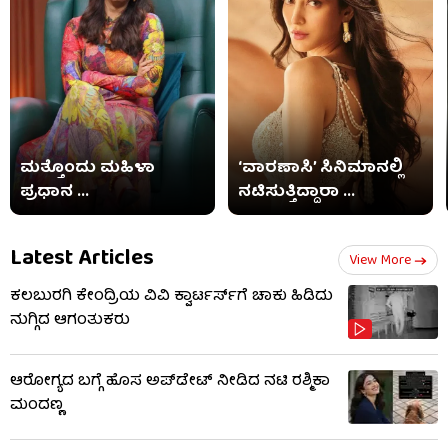
ಮತ್ತೊಂದು ಮಹಿಳಾ
‘ವಾರಣಾಸಿ’ ಸಿನಿಮಾನಲ್ಲಿ
ಪ್ರಧಾನ ...
ನಟಿಸುತ್ತಿದ್ದಾರಾ ...
Latest Articles
View More
ಕಲಬುರಗಿ ಕೇಂದ್ರಿಯ ವಿವಿ ಕ್ವಾರ್ಟರ್ಸ್‌ಗೆ ಚಾಕು ಹಿಡಿದು
ನುಗ್ಗಿದ ಆಗಂತುಕರು
ಆರೋಗ್ಯದ ಬಗ್ಗೆ ಹೊಸ ಅಪ್​​​ಡೇಟ್​ ನೀಡಿದ ನಟಿ ರಶ್ಮಿಕಾ
ಮಂದಣ್ಣ