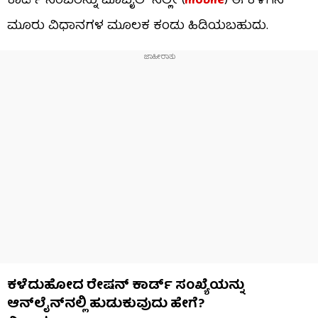
ಕಾರ್ಡ್ ನಂಬರನ್ನು ಮೊಬೈಲ್ ನಲ್ಲೇ (
mobile
) ಈ ಕೆಳಗಿನ
ಮೂರು ವಿಧಾನಗಳ ಮೂಲಕ ಕಂಡು ಹಿಡಿಯಬಹುದು.
ಕಳೆದುಹೋದ ರೇಷನ್ ಕಾರ್ಡ್ ಸಂಖ್ಯೆಯನ್ನು
ಆನ್‌ಲೈನ್‌ನಲ್ಲಿ ಹುಡುಕುವುದು ಹೇಗೆ?