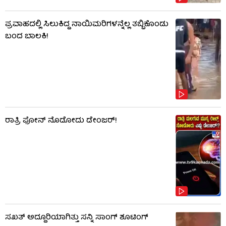
ಪ್ರವಾಹದಲ್ಲಿ ಸಿಲುಕಿದ್ದ ನಾಯಿಮರಿಗಳನ್ನೆಲ್ಲ ತಬ್ಬಿಕೊಂಡು
ಬಂದ ಬಾಲಕಿ!
ರಾತ್ರಿ ಫೋನ್​​ ನೊಡೋದು ಡೇಂಜರ್!
ಸಖತ್ ಅದ್ದೂರಿಯಾಗಿತ್ತು ಸನ್ನಿ ಸಾಂಗ್ ಶೂಟಿಂಗ್