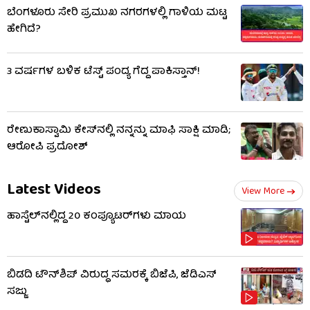
ಬೆಂಗಳೂರು ಸೇರಿ ಪ್ರಮುಖ ನಗರಗಳಲ್ಲಿ ಗಾಳಿಯ ಮಟ್ಟ
ಹೇಗಿದೆ?
3 ವರ್ಷಗಳ ಬಳಿಕ ಟೆಸ್ಟ್ ಪಂದ್ಯ ಗೆದ್ದ ಪಾಕಿಸ್ತಾನ್!
ರೇಣುಕಾಸ್ವಾಮಿ ಕೇಸ್​​ನಲ್ಲಿ ನನ್ನನ್ನು ಮಾಫಿ ಸಾಕ್ಷಿ ಮಾಡಿ;
ಆರೋಪಿ ಪ್ರದೋಶ್
Latest Videos
View More
ಹಾಸ್ಟೆಲ್‌ನಲ್ಲಿದ್ದ 20 ಕಂಪ್ಯೂಟರ್‌ಗಳು ಮಾಯ
ಬಿಡದಿ ಟೌನ್‌ಶಿಪ್ ವಿರುದ್ಧ ಸಮರಕ್ಕೆ ಬಿಜೆಪಿ, ಜೆಡಿಎಸ್
ಸಜ್ಜು