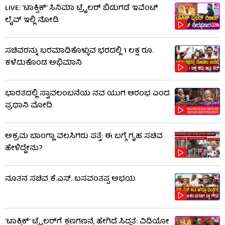
LIVE: ‘ಟಾಕ್ಸಿಕ್’ ಸಿನಿಮಾ ಟ್ರೈಲರ್ ಬಿಡುಗಡೆ ಇವೆಂಟ್
ಲೈವ್ ಇಲ್ಲಿ ನೋಡಿ
ಸಚಿವರನ್ನು ಬರಮಾಡಿಕೊಳ್ಳುವ ಭರದಲ್ಲಿ 1 ಲಕ್ಷ ರೂ.
ಕಳೆದುಕೊಂಡ ಅಭಿಮಾನಿ
ಭಾರತದಲ್ಲಿ ಸ್ವಾವಲಂಬನೆಯ ನವ ಯುಗ ಆರಂಭ ಎಂದ
ಪ್ರಧಾನಿ ಮೋದಿ
ಅಕ್ರಮ ಬಾಂಗ್ಲಾ ವಲಸಿಗರು ಪತ್ತೆ: ಈ ಬಗ್ಗೆ ಗೃಹ ಸಚಿವ
ಹೇಳಿದ್ದೇನು?
ನೂತನ ಸಚಿವ ಕೆ.ಎಸ್. ಬಸವಂತಪ್ಪ ಅಭಯ
‘ಟಾಕ್ಸಿಕ್’ ಟ್ರೈಲರ್​​ಗೆ ಕ್ಷಣಗಣನೆ, ಹೇಗಿದೆ ಸಿದ್ಧತೆ: ವಿಡಿಯೋ