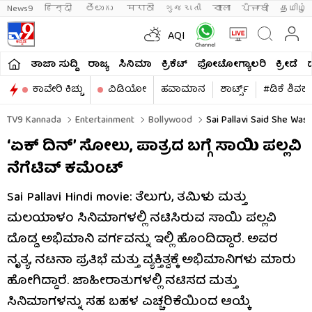
News9
हिन्दी 
తెలుగు 
मराठी
ગુજરાતી
বাংলা
ਪੰਜਾਬੀ
தமிழ்
AQI
ತಾಜಾ ಸುದ್ದಿ
ರಾಜ್ಯ
ಸಿನಿಮಾ
ಕ್ರಿಕೆಟ್​
ಫೋಟೋಗ್ಯಾಲರಿ
ಕ್ರೀಡೆ
ಕಾವೇರಿ ಕಿಚ್ಚು
ವಿಡಿಯೋ
ಹವಾಮಾನ
ಶಾರ್ಟ್ಸ್​
#ಡಿಕೆ ಶಿವಕ
TV9 Kannada
Entertainment
Bollywood
Sai Pallavi Said She Was 
‘ಏಕ್ ದಿನ್’ ಸೋಲು, ಪಾತ್ರದ ಬಗ್ಗೆ ಸಾಯಿ ಪಲ್ಲವಿ
ನೆಗೆಟಿವ್ ಕಮೆಂಟ್
Sai Pallavi Hindi movie: ತೆಲುಗು, ತಮಿಳು ಮತ್ತು
ಮಲಯಾಳಂ ಸಿನಿಮಾಗಳಲ್ಲಿ ನಟಿಸಿರುವ ಸಾಯಿ ಪಲ್ಲವಿ
ದೊಡ್ಡ ಅಭಿಮಾನಿ ವರ್ಗವನ್ನು ಇಲ್ಲಿ ಹೊಂದಿದ್ದಾರೆ. ಅವರ
ನೃತ್ಯ, ನಟನಾ ಪ್ರತಿಭೆ ಮತ್ತು ವ್ಯಕ್ತಿತ್ವಕ್ಕೆ ಅಭಿಮಾನಿಗಳು ಮಾರು
ಹೋಗಿದ್ದಾರೆ. ಜಾಹೀರಾತುಗಳಲ್ಲಿ ನಟಿಸದ ಮತ್ತು
ಸಿನಿಮಾಗಳನ್ನು ಸಹ ಬಹಳ ಎಚ್ಚರಿಕೆಯಿಂದ ಆಯ್ಕೆ