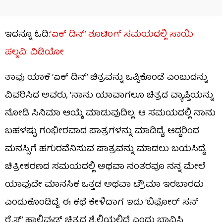
ಇದನ್ನೂ ಓದಿ:
‘ಏಕ್ ದಿನ್’ ಶೂಟಿಂಗ್ ಸಮಯದಲ್ಲಿ ಸಾಯಿ
ಪಲ್ಲವಿ: ವಿಡಿಯೋ
ತಾವು ಯಾಕೆ ‘ಏಕ್ ದಿನ್’ ಚಿತ್ರವನ್ನು ಒಪ್ಪಿಕೊಂಡೆ ಎಂಬುದನ್ನು
ವಿವರಿಸಿದ ಅವರು, ‘ನಾನು ಯಾವಾಗಲೂ ಚಿತ್ರದ ವ್ಯಾಪ್ತಿಯನ್ನು
ನೋಡಿ ಸಿನಿಮಾ ಆಯ್ಕೆ ಮಾಡುವುದಿಲ್ಲ. ಆ ಸಮಯದಲ್ಲಿ ನಾನು
ಬಹಳಷ್ಟು ಗಂಭೀರವಾದ ಪಾತ್ರಗಳನ್ನು ಮಾಡಿದ್ದೆ, ಆದ್ದರಿಂದ
ಮನಸ್ಸಿಗೆ ಹಗುರವೆನಿಸುವ ಪಾತ್ರವನ್ನು ಮಾಡಲು ಬಯಸಿದ್ದೆ.
ಚಿತ್ರೀಕರಣದ ಸಮಯದಲ್ಲಿ ಅಥವಾ ನಂತರವೂ ನನ್ನ ಮೇಲೆ
ಯಾವುದೇ ಮಾನಸಿಕ ಒತ್ತಡ ಅಥವಾ ಟ್ರೌಮಾ ಇರಬಾರದು
ಎಂದುಕೊಂಡಿದ್ದೆ. ಈ ಕಥೆ ಕೇಳಿದಾಗ ಇದು ‘ಬಿಫೋರ್ ಸನ್
ರೈಸ್’ ಹಾಲಿವುಡ್ ಚಿತ್ರದ ಶೈಲಿಯಲ್ಲಿದೆ ಎಂದು ಭಾವಿಸಿ