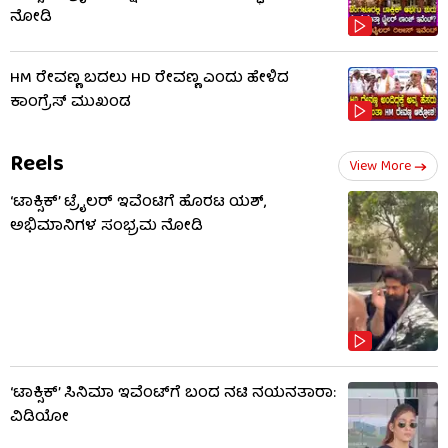
ನೋಡಿ
HM ರೇವಣ್ಣ ಬದಲು HD ರೇವಣ್ಣ ಎಂದು ಹೇಳಿದ
ಕಾಂಗ್ರೆಸ್ ಮುಖಂಡ
Reels
View More
‘ಟಾಕ್ಸಿಕ್’ ಟ್ರೈಲರ್ ಇವೆಂಟಿಗೆ ಹೊರಟ ಯಶ್,
ಅಭಿಮಾನಿಗಳ ಸಂಭ್ರಮ ನೋಡಿ
‘ಟಾಕ್ಸಿಕ್’ ಸಿನಿಮಾ ಇವೆಂಟ್​​ಗೆ ಬಂದ ನಟಿ ನಯನತಾರಾ:
ವಿಡಿಯೋ