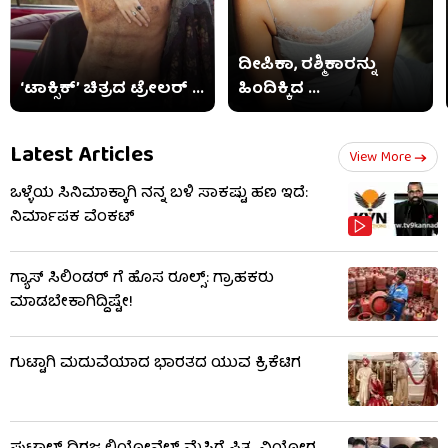
ದೀಪಿಕಾ, ರಶ್ಮಿಕಾರನ್ನು
‘ಟಾಕ್ಸಿಕ್’ ಚಿತ್ರದ ಟ್ರೇಲರ್ ...
ಹಿಂದಿಕ್ಕಿದ ...
Latest Articles
View More
ಒಳ್ಳೆಯ ಸಿನಿಮಾಕ್ಕಾಗಿ ನನ್ನ ಬಳಿ ಸಾಕಷ್ಟು ಹಣ ಇದೆ:
ನಿರ್ಮಾಪಕ ವೆಂಕಟ್
ಗ್ಯಾಸ್ ಸಿಲಿಂಡರ್ ಗೆ ಹೊಸ ರೂಲ್ಸ್‌: ಗ್ರಾಹಕರು
ಮಾಡಬೇಕಾಗಿದ್ದಿಷ್ಟೇ!
ಗುಟ್ಟಾಗಿ ಮದುವೆಯಾದ ಭಾರತದ ಯುವ ಕ್ರಿಕೆಟಿಗ