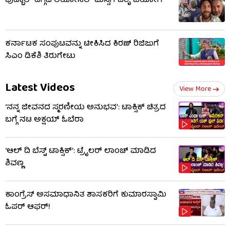
ಫುಟ್ಬಾಲ್ ದಿಗ್ಗಜ ಲಿಯೋನೆಲ್ ಮೆಸ್ಸಿಗೆ ಪಿತೃ ವಿಯೋಗ
ಕರ್ನಾಟಕ ಸಂಪುಟವನ್ನು ಟೀಕಿಸಿದ ಕಿರಣ್ ರಿಜಿಜುಗೆ
ಸಿಎಂ ಡಿಕೆಶಿ ತಿರುಗೇಟು
Latest Videos
View More
‘ನನ್ನ ಜೀವನದ ಸ್ಮರಣೀಯ ಅನುಭವ’: ಟಾಕ್ಸಿಕ್ ಚಿತ್ರದ
ಬಗ್ಗೆ ನಟ ಅಕ್ಷಯ್ ಓಬೆರಾ
‘ಆಲ್​ ದಿ ಬೆಸ್ಟ್​ ಟಾಕ್ಸಿಕ್’: ಟ್ರೈಲರ್​ ಲಾಂಚ್ ಮಾಡಿದ
ಶಿವಣ್ಣ
ಕಾಂಗ್ರೆಸ್ ಅಸಮಾಧಾನಿತ ಶಾಸಕರಿಗೆ ಕುಮಾರಸ್ವಾಮಿ
ಓಪರ್ ಆಫರ್!