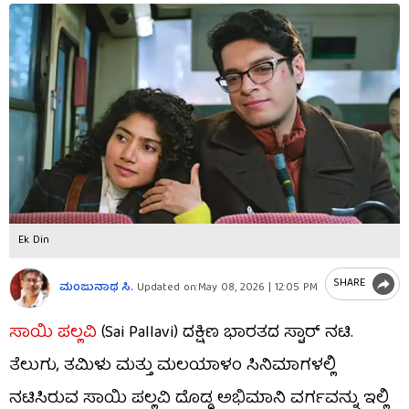
Ek Din
SHARE
ಮಂಜುನಾಥ ಸಿ.
Updated on:
May 08, 2026 | 12:05 PM
ಸಾಯಿ ಪಲ್ಲವಿ
(Sai Pallavi) ದಕ್ಷಿಣ ಭಾರತದ ಸ್ಟಾರ್ ನಟಿ.
ತೆಲುಗು, ತಮಿಳು ಮತ್ತು ಮಲಯಾಳಂ ಸಿನಿಮಾಗಳಲ್ಲಿ
ನಟಿಸಿರುವ ಸಾಯಿ ಪಲ್ಲವಿ ದೊಡ್ಡ ಅಭಿಮಾನಿ ವರ್ಗವನ್ನು ಇಲ್ಲಿ