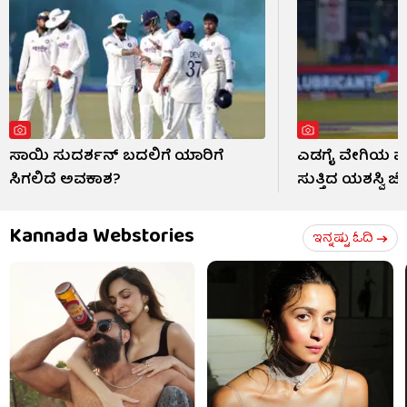
ಸಾಯಿ ಸುದರ್ಶನ್ ಬದಲಿಗೆ ಯಾರಿಗೆ
ಎಡಗೈ ವೇಗಿಯ ಮುಂ
ಸಿಗಲಿದೆ ಅವಕಾಶ?
ಸುತ್ತಿದ ಯಶಸ್ವಿ ಜೈ
Kannada Webstories
ಇನ್ನಷ್ಟು ಓದಿ