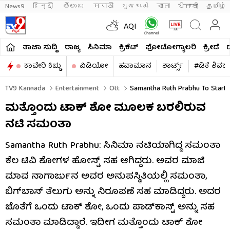
News9
हिन्दी 
తెలుగు 
मराठी
ગુજરાતી
বাংলা
ਪੰਜਾਬੀ
தமிழ்
AQI
ತಾಜಾ ಸುದ್ದಿ
ರಾಜ್ಯ
ಸಿನಿಮಾ
ಕ್ರಿಕೆಟ್​
ಫೋಟೋಗ್ಯಾಲರಿ
ಕ್ರೀಡೆ
ಕಾವೇರಿ ಕಿಚ್ಚು
ವಿಡಿಯೋ
ಹವಾಮಾನ
ಶಾರ್ಟ್ಸ್​
#ಡಿಕೆ ಶಿವಕ
TV9 Kannada
Entertainment
Ott
Samantha Ruth Prabhu To Start 
ಮತ್ತೊಂದು ಟಾಕ್ ಶೋ ಮೂಲಕ ಬರಲಿರುವ
ನಟಿ ಸಮಂತಾ
Samantha Ruth Prabhu: ಸಿನಿಮಾ ನಟಿಯಾಗಿದ್ದ ಸಮಂತಾ
ಕೆಲ ಟಿವಿ ಶೋಗಳ ಹೋಸ್ಟ್ ಸಹ ಆಗಿದ್ದರು. ಅವರ ಮಾಜಿ
ಮಾವ ನಾಗಾರ್ಜುನ ಅವರ ಅನುಪಸ್ಥಿತಿಯಲ್ಲಿ ಸಮಂತಾ,
ಬಿಗ್​​ಬಾಸ್ ತೆಲುಗು ಅನ್ನು ನಿರೂಪಣೆ ಸಹ ಮಾಡಿದ್ದರು. ಅದರ
ಜೊತೆಗೆ ಒಂದು ಟಾಕ್ ಶೋ, ಒಂದು ಪಾಡ್​​ಕಾಸ್ಟ್ ಅನ್ನು ಸಹ
ಸಮಂತಾ ಮಾಡಿದ್ದಾರೆ. ಇದೀಗ ಮತ್ತೊಂದು ಟಾಕ್ ಶೋ