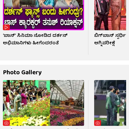
‘ಬಾಸ್’ ಸಿನಿಮಾ ನೋಡಿದ ದರ್ಶನ್
ಬಿಗ್​​ಬಾಸ್ ಸ್ಪರ್ಧ
ಅಭಿಮಾನಿಗಳು ಹೀಗೆಂದರಂತೆ
ಅಗ್ನಿಪರೀಕ್ಷೆ
Photo Gallery