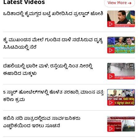
Latest Videos
View More
ಒಡಿಶಾದಲ್ಲಿ ಕೈಮಗ್ಗದ ಬಟ್ಟೆ ಖರೀದಿಸಿದ ಪ್ರಲ್ಹಾದ್ ಜೋಶಿ
ಕೈ ಮುಖಂಡನ ಮೇಲೆ ಗುಂಡಿನ ದಾಳಿ ನಡೆಸಿರುವ ದೃಶ್ಯ
ಸಿಸಿಟಿವಿಯಲ್ಲಿ ಸೆರೆ
ದೆಹಲಿಯಲ್ಲಿ ಭಾರೀ ಮಳೆ; ರಸ್ತೆಯಲ್ಲಿ ನಿಂತ ನೀರಲ್ಲಿ
ಈಜಾಡಿದ ಮಕ್ಕಳು
5 ಸ್ಟಾರ್ ಹೋಟೆಲ್​​ಗಳಲ್ಲಿ ಕೊಳೆತ ತರಕಾರಿ, ಮಾಂಸ ಪತ್ತೆ:
ಕಠಿಣ ಕ್ರಮ
ಕಬಿನಿ ನದಿ ಪಾತ್ರದಲ್ಲಿರುವ ಸಾರ್ವಜನಿಕರು
ಎಚ್ಚರಿಕೆಯಿಂದ ಇರಲು ಸೂಚನೆ