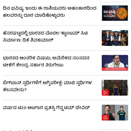
ದಿನ ಭವಿಷ್ಯ: ಇಂದು ಈ ರಾಶಿಯವರು ಅಹಂಕಾರದಿಂದ
ಹಲವರನ್ನು ದೂರ ಮಾಡಿಕೊಳ್ಳುವರು
ಹೆಸರಘಟ್ಟದಲ್ಲಿ ಭಾರತದ ಮೊದಲ ‘ಕ್ವಾಂಟಮ್ ಸಿಟಿ
ನಿರ್ಮಾಣ: ಡಿಕೆ ಶಿವಕುಮಾರ್
ಭಾರತದ ಆಂತರಿಕ ವಿಷಯ; ಅಮೆರಿಕದ ಸಂಸದನ
ಟೀಕೆಗೆ ಕೇಂದ್ರ ಸರ್ಕಾರ ತಿರುಗೇಟು
ಬಿಗ್​​ಬಾಸ್​ ಸ್ಪರ್ಧಿಗಳಿಗೆ ಅಗ್ನಿಪರೀಕ್ಷೆ: ಮಾಜಿ ​​ಸ್ಪರ್ಧಿಗಳ
ಕೆಲಸವೇನು?
ವರ್ಷದ ಟಿ20 ಆಟಗಾರ ಪ್ರಶಸ್ತಿ ಗೆದ್ದ ಟಿಮ್ ಡೇವಿಡ್