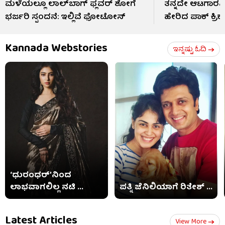
ಮಳೆಯಲ್ಲೂ ಲಾಲ್‌ಬಾಗ್ ಫ್ಲವರ್ ಶೋಗೆ
ತನ್ನದೇ ಆಟಗಾರನಿ
ಭರ್ಜರಿ ಸ್ಪಂದನೆ: ಇಲ್ಲಿವೆ ಫೋಟೋಸ್​
ಹೇರಿದ ಪಾಕ್ ಕ್ರಿ
Kannada Webstories
ಇನ್ನಷ್ಟು ಓದಿ
‘ಧುರಂಧರ್’ನಿಂದ
ಲಾಭವಾಗಲಿಲ್ಲ ನಟಿ ...
ಪತ್ನಿ ಜೆನಿಲಿಯಾಗೆ ರಿತೇಶ್ ...
Latest Articles
View More