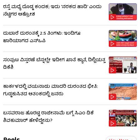
ರಸ್ತೆ ಮಧ್ಯೆ ದೊಡ್ಡ ಕಂದಕ; ಇದು 'ನರಕದ ಹಾದಿ' ಎಂದು
ನೆಟ್ಟಿಗರ ಆಕ್ರೋಶ
ದುಬಾರೆ ದುರಂತಕ್ಕೆ 2.5 ತಿಂಗಳು: ಇಂದಿಗೂ
ಜಾರಿಯಾಗದ ಎಸ್‌ಒಪಿ
ಸಂಪುಟ ವಿಸ್ತರಣೆ ಬೆನ್ನಲ್ಲೇ ಇದೀಗ ಖಾತೆ ಕ್ಯಾತೆ, ದಿಲ್ಲಿಯತ್ತ
ಡಿಕೆಶಿ
ಕಾರ್ಕಳದಲ್ಲಿ ವಯನಾಡು ಮಾದರಿ ದುರಂತದ ಭೀತಿ:
ಗುಡ್ಡಕುಸಿತದ ಆತಂಕದಲ್ಲಿ ಜನರು
ಬಸವರಾಜ ಹೊರಟ್ಟಿ ರಾಜೀನಾಮೆ ಬಗ್ಗೆ ಸಿಎಂ ಡಿಕೆ
ಶಿವಕುಮಾರ್ ಹೇಳಿದ್ದೇನು?