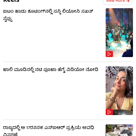
Reels
View More
ಐಟಂ ಹಾಡು ಶೂಟಿಂಗ್​​ನಲ್ಲಿ ಸನ್ನಿ ಲಿಯೋನಿ ಸಖತ್
ಸ್ಟೆಪ್ಪು
ಜಾಲಿ ಮೂಡಿನಲ್ಲಿ ನಟಿ ಪೂಜಾ ಹೆಗ್ಡೆ, ವಿಡಿಯೋ ನೋಡಿ
ರಾಜ್ಯದಲ್ಲಿ ಆ 17ರತನಕ ಎಸ್‌ಐಆರ್ ಪ್ರಕ್ರಿಯೆ ಅವಧಿ
ವಿಸ್ತರಣೆ