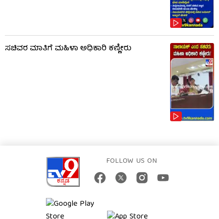
ಸಚಿವರ ಮಾತಿಗೆ ಮಹಿಳಾ ಅಧಿಕಾರಿ ಕಣ್ಣೀರು
FOLLOW US ON