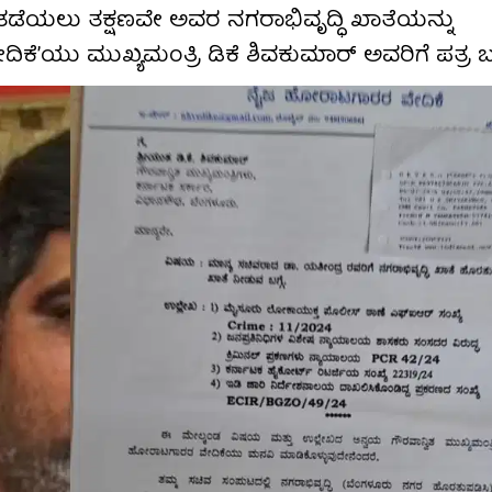
 ತಡೆಯಲು ತಕ್ಷಣವೇ ಅವರ ನಗರಾಭಿವೃದ್ಧಿ ಖಾತೆಯನ್ನು
’ಯು ಮುಖ್ಯಮಂತ್ರಿ ಡಿಕೆ ಶಿವಕುಮಾರ್ ಅವರಿಗೆ ಪತ್ರ ಬರ