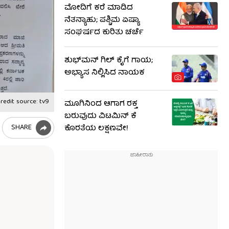
ಮೋದಿಗೆ ಕರೆ ಮಾಡಿದ
ನೆತನ್ಯಾಹು; ಪಶ್ಚಿಮ ಏಷ್ಯಾ
ಸಂಘರ್ಷದ ಕುರಿತು ಚರ್ಚೆ
ಶುಭ್​ಮನ್ ಗಿಲ್ ಕೈಗೆ ಗಾಯ;
ಅಭ್ಯಾಸ ನಿಲ್ಲಿಸಿದ ನಾಯಕ
redit source: tv9
ಮೂಗಿನಿಂದ ಆಗಾಗ ರಕ್ತ
ಬರುವುದು ವಿಟಮಿನ್ ಕೆ
SHARE
ಕೊರತೆಯ ಲಕ್ಷಣವೇ!