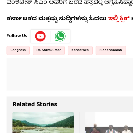
ವೆಂಕಟೇಶ್ ಸಿಎಂ ಅವರಿಗೆ ಬರೆದ ಪತ್ರದಲ್ಲಿ ಆಗ್ರಹಿಸಿದ್ದಾರ
ಕರ್ನಾಟಕದ ಮತ್ತಷ್ಟು ಸುದ್ದಿಗಳನ್ನು ಓದಲು
ಇಲ್ಲಿ ಕ್ಲಿಕ್
Follow Us
Congress
DK Shivakumar
Karnataka
Siddaramaiah
Related Stories