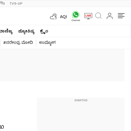
ी9
TV9-UP
AQI
ವಾಣಿಜ್ಯ
ಜ್ಯೋತಿಷ್ಯ
ಕ್ರೈಂ
#ನರೇಂದ್ರ ಮೋದಿ
ಉದ್ಯೋಗ
ುಖ