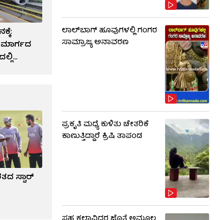
ಲಾಲ್​ಬಾಗ್ ಹೂವುಗಳಲ್ಲಿ ಗಂಗರ
್ಕೆ:
ಸಾಮ್ರಾಜ್ಯ ಅನಾವರಣ
 ಮಾರ್ಗದ
ಲ್ಲಿ
ಪ್ರಕೃತಿ ಮಧ್ಯೆ ಕುಳಿತು ಚೇತರಿಕೆ
ಕಾಣುತ್ತಿದ್ದಾರೆ ಕ್ರಿಷಿ ತಾಪಂಡ
ರತದ ಸ್ಟಾರ್
ಸಹ ಕಲಾವಿದರ ಜೊತೆ ಅಮೂಲ್ಯ