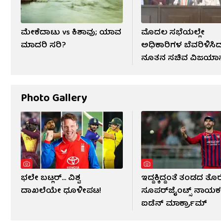
ಮೇಕೆದಾಟು vs ಕಿಶಾವು; ಯಾವ
ಮೊದಲ ಸಭೆಯಲ್ಲೇ
ಮಾದರಿ ಸರಿ?
ಅಧಿಕಾರಿಗಳ ಬೆವರಿಳಿಸಿ
ನೂತನ ಸಚಿವ ವಿಜಯ
ಕಾಶಪ್ಪನವರ್
Photo Gallery
ಭಲೇ ಬಟ್ಲರ್... ವಿಶ್ವ
ಇದ್ದಕ್ಕಿದ್ದಂತೆ ತಂಡದ ತೊ
ದಾಖಲೆಯೇ ಧೂಳೀಪಟ!
ಸೂಪರ್‌ಜೈಂಟ್ಸ್ ನಾಯಕ
ಐಡೆನ್ ಮಾರ್ಕ್ರಾಮ್