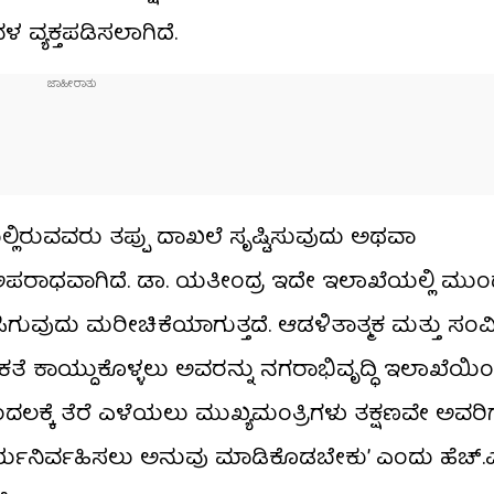
್ಯಕ್ತಪಡಿಸಲಾಗಿದೆ.
ಯಲ್ಲಿರುವವರು ತಪ್ಪು ದಾಖಲೆ ಸೃಷ್ಟಿಸುವುದು ಅಥವಾ
ಹ ಅಪರಾಧವಾಗಿದೆ. ಡಾ. ಯತೀಂದ್ರ ಇದೇ ಇಲಾಖೆಯಲ್ಲಿ ಮುಂ
 ಸಿಗುವುದು ಮರೀಚಿಕೆಯಾಗುತ್ತದೆ. ಆಡಳಿತಾತ್ಮಕ ಮತ್ತು ಸ
ೆ ಕಾಯ್ದುಕೊಳ್ಳಲು ಅವರನ್ನು ನಗರಾಭಿವೃದ್ಧಿ ಇಲಾಖೆಯಿ
ದಲಕ್ಕೆ ತೆರೆ ಎಳೆಯಲು ಮುಖ್ಯಮಂತ್ರಿಗಳು ತಕ್ಷಣವೇ ಅವರ
ಾರ್ಯನಿರ್ವಹಿಸಲು ಅನುವು ಮಾಡಿಕೊಡಬೇಕು’ ಎಂದು ಹೆಚ್.