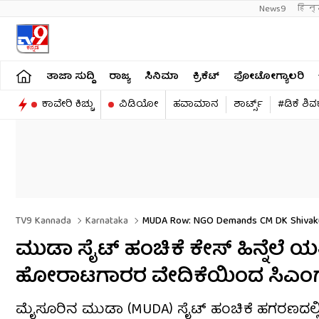
News9
हिन्
ತಾಜಾ ಸುದ್ದಿ
ರಾಜ್ಯ
ಸಿನಿಮಾ
ಕ್ರಿಕೆಟ್​
ಫೋಟೋಗ್ಯಾಲರಿ
ಕಾವೇರಿ ಕಿಚ್ಚು
ವಿಡಿಯೋ
ಹವಾಮಾನ
ಶಾರ್ಟ್ಸ್​
#ಡಿಕೆ ಶಿ
TV9 Kannada
Karnataka
MUDA Row: NGO Demands CM DK Shivakuma
ಮುಡಾ ಸೈಟ್ ಹಂಚಿಕೆ ಕೇಸ್ ಹಿನ್ನೆಲೆ 
ಹೋರಾಟಗಾರರ ವೇದಿಕೆಯಿಂದ ಸಿಎಂಗೆ
ಮೈಸೂರಿನ ಮುಡಾ (MUDA) ಸೈಟ್ ಹಂಚಿಕೆ ಹಗರಣದಲ್ಲ