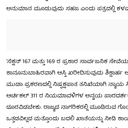
ಅನುಮಾನ ಮೂಡುವುದು ಸಹಜ ಎಂದು ಪತ್ರದಲ್ಲಿ ಕಳವಳ ವ
‘ಸೆಕ್ಷನ್ 167 ಮತ್ತು 169 ರ ಪ್ರಕಾರ ಸಾರ್ವಜನಿಕ ಸೇವೆ
ಕಾನೂನುಬಾಹಿರವಾಗಿ ಆಸ್ತಿ ಖರೀದಿಸುವುದು ಶಿಕ್ಷಾರ್
ಮುಡಾ ಪ್ರಕರಣದಲ್ಲಿ ನಿಷ್ಪಕ್ಷಪಾತ ತನಿಖೆಯಾಗಿ ನ್ಯಾಯ
ಆರ್ಟಿಕಲ್ 311 ರ ನಿಯಮಾವಳಿಗಳ ಅನ್ವಯ ಪಾರದರ್ಶಕತ
ದೂರವಿಡಬೇಕು. ರಾಜ್ಯದ ನಾಗರಿಕರಲ್ಲಿ ಮೂಡಿರುವ ಗೊಂ
ಒತ್ತಡವಿಲ್ಲದ ಮತ್ತೊಂದು ಬದಲಿ ಖಾತೆಯನ್ನು ನೀಡಿ ಕ