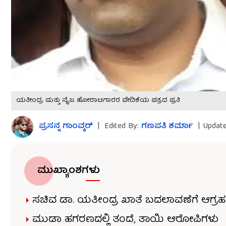
ಯತೀಂದ್ರ ಮತ್ತು ನೈಜ ಹೋರಾಟಗಾರರ ವೇದಿಕೆಯ ಪತ್ರದ ಪ್ರತಿ
ಪ್ರಸನ್ನ ಗಾಂವ್ಕರ್​
|
Edited By:
ಗಣಪತಿ ಶರ್ಮಾ
|
Update
ಮುಖ್ಯಾಂಶಗಳು
ಸಚಿವ ಡಾ. ಯತೀಂದ್ರ ಖಾತೆ ಬದಲಾವಣೆಗೆ ಆಗ್ರಹ
ಮುಡಾ ಹಗರಣದಲ್ಲಿ ತಂದೆ, ತಾಯಿ ಆರೋಪಿಗಳು