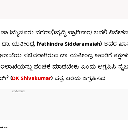
ಾ (ಮೈಸೂರು ನಗರಾಭಿವೃದ್ಧಿ ಪ್ರಾಧಿಕಾರ) ಬದಲಿ ನಿವೇಶನ
ವ ಡಾ. ಯತೀಂದ್ರ
(Yathindra Siddaramaiah)
ಅವರ ಖಾತ
ದ್ಧಿ ಇಲಾಖೆಯ ಸಚಿವರಾಗಿರುವ ಡಾ. ಯತೀಂದ್ರ ಅವರಿಗೆ ತಕ್ಷ
ಿ ಇಲಾಖೆಯನ್ನು ಹಂಚಿಕೆ ಮಾಡಬೇಕು ಎಂದು ಆಗ್ರಹಿಸಿ ‘ನೈ
​​ಗೆ
(
DK Shivakumar
)
ಪತ್ರ ಬರೆದು ಆಗ್ರಹಿಸಿದೆ.