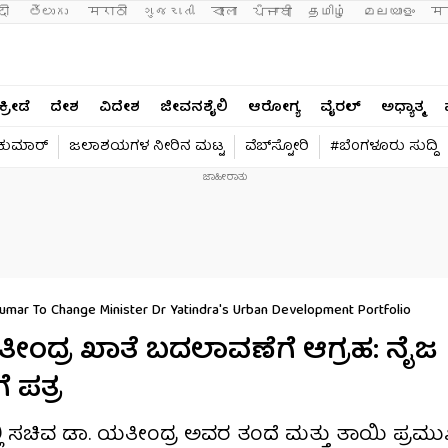
दी 
తెలుగు 
मराठी
ગુજરાતી
বাংলা
ਪੰਜਾਬੀ
தமிழ்
മലയാളം
मन
ಕ್ರೀಡೆ
ದೇಶ
ವಿದೇಶ
ಜೀವನಶೈಲಿ
ಆರೋಗ್ಯ
ವೈರಲ್​
ಅಧ್ಯಾತ್ಮ
ವಕುಮಾರ್​
ಜಲಾಶಯಗಳ ನೀರಿನ ಮಟ್ಟ
ವೆಬ್​ಸ್ಟೋರಿ
#ಬೆಂಗಳೂರು ಸುದ್ದಿ
r To Change Minister Dr Yatindra's Urban Development Portfolio
ಯತೀಂದ್ರ ಖಾತೆ ಬದಲಾವಣೆಗೆ ಆಗ್ರಹ: ನೈಜ
 ಪತ್ರ
ಿ ಸಚಿವ ಡಾ. ಯತೀಂದ್ರ ಅವರ ತಂದೆ ಮತ್ತು ತಾಯಿ ಪ್ರಮ