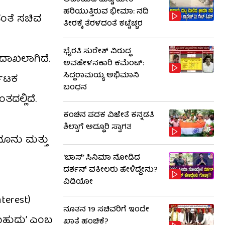
ಅಪಾಯದ ಮಟ್ಟ ಮೀರಿ
ಹರಿಯುತ್ತಿರುವ ಭೀಮಾ: ನದಿ
ದಂತೆ ಸಚಿವ
ತೀರಕ್ಕೆ ತೆರಳದಂತೆ ಕಟ್ಟೆಚ್ಚರ
ಭೈರತಿ ಸುರೇಶ್ ವಿರುದ್ಧ
ದಾಖಲಾಗಿದೆ.
ಅವಹೇಳನಕಾರಿ ಕಮೆಂಟ್:
ಸಿದ್ದರಾಮಯ್ಯ ಅಭಿಮಾನಿ
ನಾಟಕ
ಬಂಧನ
ದಲ್ಲಿದೆ.
ಕಂಚಿನ ಪದಕ ವಿಜೇತೆ ಕನ್ನಡತಿ
ಶಿಲ್ಪಾಗೆ ಅದ್ಧೂರಿ ಸ್ವಾಗತ
ನೂನು ಮತ್ತು
‘ಬಾಸ್’ ಸಿನಿಮಾ ನೋಡಿದ
ದರ್ಶನ್ ವಕೀಲರು ಹೇಳಿದ್ದೇನು?
ವಿಡಿಯೋ
terest)
ನೂತನ 19 ಸಚಿವರಿಗೆ ಇಂದೇ
ಗಬಹುದು’ ಎಂಬ
ಖಾತೆ ಹಂಚಿಕೆ?