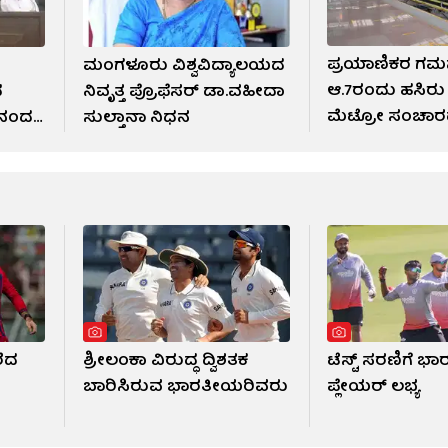
ಪ್ರಯಾಣಿಕರ ಗಮನಕ
ಮಂಗಳೂರು ವಿಶ್ವವಿದ್ಯಾಲಯದ
ಆ.7ರಂದು ಹಸಿರು
ದ
ನಿವೃತ್ತ ಪ್ರೊಫೆಸರ್‌ ಡಾ.ವಹೀದಾ
ಮೆಟ್ರೋ ಸಂಚಾರದ
ಾನಂದ
ಸುಲ್ತಾನಾ ನಿಧನ
ಬದಲಾವಣೆ
ರೆದ
ಶ್ರೀಲಂಕಾ ವಿರುದ್ಧ ದ್ವಿಶತಕ
ಟೆಸ್ಟ್ ಸರಣಿಗೆ ಭಾ
ಬಾರಿಸಿರುವ ಭಾರತೀಯರಿವರು
ಪ್ಲೇಯರ್ ಲಭ್ಯ