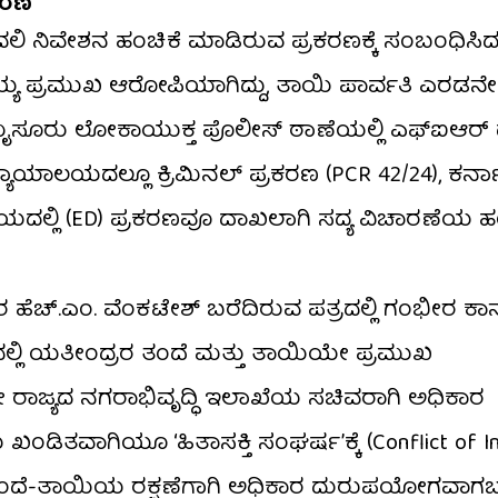
ಕರಣ
ದಲಿ ನಿವೇಶನ ಹಂಚಿಕೆ ಮಾಡಿರುವ ಪ್ರಕರಣಕ್ಕೆ ಸಂಬಂಧಿಸಿ
ಮಯ್ಯ ಪ್ರಮುಖ ಆರೋಪಿಯಾಗಿದ್ದು, ತಾಯಿ ಪಾರ್ವತಿ ಎರಡನೇ
ಮೈಸೂರು ಲೋಕಾಯುಕ್ತ ಪೊಲೀಸ್ ಠಾಣೆಯಲ್ಲಿ ಎಫ್‌ಐಆರ್ 
ಯಾಯಾಲಯದಲ್ಲೂ ಕ್ರಿಮಿನಲ್ ಪ್ರಕರಣ (PCR 42/24), ಕರ್
ಾಲಯದಲ್ಲಿ (ED) ಪ್ರಕರಣವೂ ದಾಖಲಾಗಿ ಸದ್ಯ ವಿಚಾರಣೆಯ ಹಂತ
ಚ್.ಎಂ. ವೆಂಕಟೇಶ್ ಬರೆದಿರುವ ಪತ್ರದಲ್ಲಿ ಗಂಭೀರ ಕಾ
ಣದಲ್ಲಿ ಯತೀಂದ್ರರ ತಂದೆ ಮತ್ತು ತಾಯಿಯೇ ಪ್ರಮುಖ
ರಾಜ್ಯದ ನಗರಾಭಿವೃದ್ಧಿ ಇಲಾಖೆಯ ಸಚಿವರಾಗಿ ಅಧಿಕಾರ
ಂಡಿತವಾಗಿಯೂ ‘ಹಿತಾಸಕ್ತಿ ಸಂಘರ್ಷ’ಕ್ಕೆ (Conflict of In
ಿ, ‘ತಂದೆ-ತಾಯಿಯ ರಕ್ಷಣೆಗಾಗಿ ಅಧಿಕಾರ ದುರುಪಯೋಗವಾ