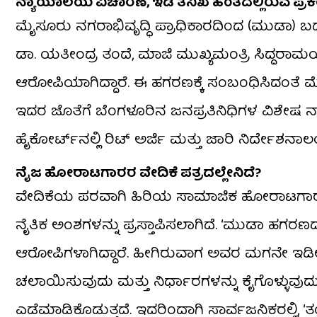
ನ್ಯಾಯಾಲಯ ವಿಚಾರಣೆ, ಇಡಿ ತನಿಖೆ ಹಂತದಲ್ಲಿರುವ ಪ್ರ
ಮೈಸೂರು ನಗರಾಭಿವೃದ್ಧಿ ಪ್ರಾಧಿಕಾರದಿಂದ (ಮುಡಾ) ಬ
ಡಾ. ಯತೀಂದ್ರ ತಂದೆ, ಮಾಜಿ ಮುಖ್ಯಮಂತ್ರಿ ಸಿದ್ದರಾ
ಆರೋಪಿಯಾಗಿದ್ದಾರೆ. ಈ ಹಗರಣಕ್ಕೆ ಸಂಬಂಧಿಸಿದಂತೆ 
ಇದರ ಜೊತೆಗೆ ಬೆಂಗಳೂರಿನ ಜನಪ್ರತಿನಿಧಿಗಳ ವಿಶೇಷ ನ್
ಹೈಕೋರ್ಟ್‌ನಲ್ಲಿ ರಿಟ್ ಅರ್ಜಿ ಮತ್ತು ಜಾರಿ ನಿರ್ದೇಶನ
ನೈಜ ಹೋರಾಟಗಾರರ ವೇದಿಕೆ ಪತ್ರದಲ್ಲೇನಿದೆ?
ವೇದಿಕೆಯ ಪರವಾಗಿ ಹಿರಿಯ ಸಾಮಾಜಿಕ ಹೋರಾಟಗಾರ ಹೆ
ನೈತಿಕ ಅಂಶಗಳನ್ನು ಪ್ರಸ್ತಾಪಿಸಲಾಗಿದೆ. ‘ಮುಡಾ ಹಗರ
ಆರೋಪಿಗಳಾಗಿದ್ದಾರೆ. ಹೀಗಿರುವಾಗ ಅವರ ಮಗನೇ ಇಡೀ 
ಚಲಾಯಿಸುವುದು ಮತ್ತು ನಿರ್ಧಾರಗಳನ್ನು ಕೈಗೊಳ್ಳುವುದು ಖ
ಎಡೆಮಾಡಿಕೊಡುತ್ತದೆ. ಇದರಿಂದಾಗಿ ಸಾರ್ವಜನಿಕರಲ್ಲ