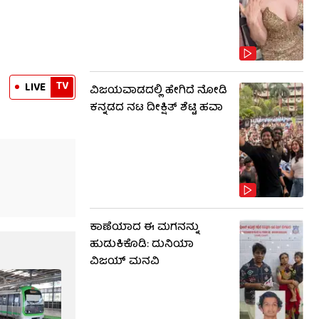
TV
LIVE
ವಿಜಯವಾಡದಲ್ಲಿ ಹೇಗಿದೆ ನೋಡಿ
ಕನ್ನಡದ ನಟ ದೀಕ್ಷಿತ್ ಶೆಟ್ಟಿ ಹವಾ
ಕಾಣೆಯಾದ ಈ ಮಗನನ್ನು
ಹುಡುಕಿಕೊಡಿ: ದುನಿಯಾ
ವಿಜಯ್ ಮನವಿ