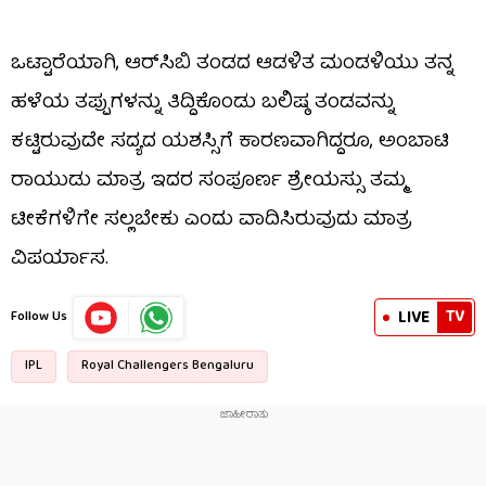
ಒಟ್ಟಾರೆಯಾಗಿ, ಆರ್‌ಸಿಬಿ ತಂಡದ ಆಡಳಿತ ಮಂಡಳಿಯು ತನ್ನ
ಹಳೆಯ ತಪ್ಪುಗಳನ್ನು ತಿದ್ದಿಕೊಂಡು ಬಲಿಷ್ಠ ತಂಡವನ್ನು
ಕಟ್ಟಿರುವುದೇ ಸದ್ಯದ ಯಶಸ್ಸಿಗೆ ಕಾರಣವಾಗಿದ್ದರೂ, ಅಂಬಾಟಿ
ರಾಯುಡು ಮಾತ್ರ ಇದರ ಸಂಪೂರ್ಣ ಶ್ರೇಯಸ್ಸು ತಮ್ಮ
ಟೀಕೆಗಳಿಗೇ ಸಲ್ಲಬೇಕು ಎಂದು ವಾದಿಸಿರುವುದು ಮಾತ್ರ
ವಿಪರ್ಯಾಸ.
TV
LIVE
Follow Us
IPL
Royal Challengers Bengaluru