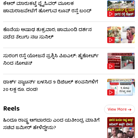
ಕೆಆರ್ ಮಾರುಕಟ್ಟೆ ಫ್ಲೈಓವರ್ ಮೂಲಕ
ಚಾಮರಾಜಪೇಟೆಗೆ ಹೋಗುವ ಲೂಪ್ ರಸ್ತೆ ಬಂದ್
ಕೊನೆಯ ಆಷಾಢ ಶುಕ್ರವಾರ; ಚಾಮುಂಡಿ ದರ್ಶನ
ಪಡೆದ ತೆಲುಗು ನಟ ಸುನಿಲ್
ಸುರಂಗ ರಸ್ತೆ ಯೋಜನೆ ಪ್ರಶ್ನಿಸಿ ಪಿಐಎಲ್: ಹೈಕೋರ್ಟ್​​
ನಿಂದ ನೋಟಿಸ್​​
ಡಾರ್ಕ್ ಪ್ಯಾಟರ್ನ್ ಬಳಸಿದ 9 ಡಿಜಿಟಲ್ ಕಂಪನಿಗಳಿಗೆ
20 ಲಕ್ಷ ರೂ. ದಂಡ!
Reels
View More
ಹಿಂದೂ ರಾಷ್ಟ್ರ ಆಗಬಾರದು ಎಂದ ಯತೀಂದ್ರ ಮಾತಿಗೆ
ಸಚಿವ ಜಮೀರ್ ಹೇಳಿದ್ದೇನು?