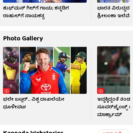
ಶುಭ್​ಮನ್ ಗಿಲ್​ಗೆ ಗಾಯ; ಕನ್ನಡಿಗ
ಭಾರತ ವಿರುದ್ಧದ ಅಭ
ರಾಹುಲ್​ಗೆ ನಾಯಕತ್ವ
ಶ್ರೀಲಂಕಾ ಇಲೆವೆನ
Photo Gallery
ಭಲೇ ಬಟ್ಲರ್... ವಿಶ್ವ ದಾಖಲೆಯೇ
ಇದ್ದಕ್ಕಿದ್ದಂತೆ ತ
ಧೂಳೀಪಟ!
ಸೂಪರ್‌ಜೈಂಟ್ಸ್
ಮಾರ್ಕ್ರಾಮ್