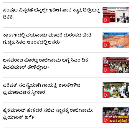
ಸಂಪುಟ ವಿಸ್ತರಣೆ ಬೆನ್ನಲ್ಲೇ ಇದೀಗ ಖಾತೆ ಕ್ಯಾತೆ, ದಿಲ್ಲಿಯತ್ತ
ಡಿಕೆಶಿ
ಕಾರ್ಕಳದಲ್ಲಿ ವಯನಾಡು ಮಾದರಿ ದುರಂತದ ಭೀತಿ:
ಗುಡ್ಡಕುಸಿತದ ಆತಂಕದಲ್ಲಿ ಜನರು
ಬಸವರಾಜ ಹೊರಟ್ಟಿ ರಾಜೀನಾಮೆ ಬಗ್ಗೆ ಸಿಎಂ ಡಿಕೆ
ಶಿವಕುಮಾರ್ ಹೇಳಿದ್ದೇನು?
ಪರಿಷತ್ ಸದಸ್ಯೆಯಾಗಿ ಗಾಯತ್ರಿ ಶಾಂತೇಗೌಡ
ಪ್ರಮಾಣವಚನ ಸ್ವೀಕಾರ
ಹೈಕಮಾಂಡ್​​ ಹೇಳಿದರೆ ಸಚಿವ ಸ್ಥಾನಕ್ಕೆ ರಾಜೀನಾಮೆ:
ಪ್ರಿಯಾಂಕ್​​ ಖರ್ಗೆ