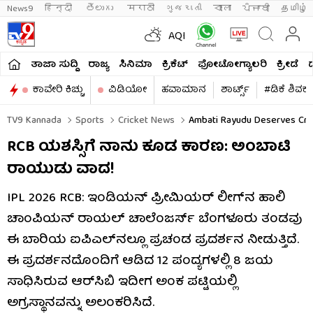
News9
हिन्दी 
తెలుగు 
मराठी
ગુજરાતી
বাংলা
ਪੰਜਾਬੀ
தமிழ்
AQI
ತಾಜಾ ಸುದ್ದಿ
ರಾಜ್ಯ
ಸಿನಿಮಾ
ಕ್ರಿಕೆಟ್​
ಫೋಟೋಗ್ಯಾಲರಿ
ಕ್ರೀಡೆ
ಕಾವೇರಿ ಕಿಚ್ಚು
ವಿಡಿಯೋ
ಹವಾಮಾನ
ಶಾರ್ಟ್ಸ್​
#ಡಿಕೆ ಶಿವಕ
TV9 Kannada
Sports
Cricket News
Ambati Rayudu Deserves Cred
RCB ಯಶಸ್ಸಿಗೆ ನಾನು ಕೂಡ ಕಾರಣ: ಅಂಬಾಟಿ
ರಾಯುಡು ವಾದ!
IPL 2026 RCB: ಇಂಡಿಯನ್ ಪ್ರೀಮಿಯರ್ ಲೀಗ್​ನ ಹಾಲಿ
ಚಾಂಪಿಯನ್ ರಾಯಲ್ ಚಾಲೆಂಜರ್ಸ್ ಬೆಂಗಳೂರು ತಂಡವು
ಈ ಬಾರಿಯ ಐಪಿಎಲ್​ನಲ್ಲೂ ಪ್ರಚಂಡ ಪ್ರದರ್ಶನ ನೀಡುತ್ತಿದೆ.
ಈ ಪ್ರದರ್ಶನದೊಂದಿಗೆ ಆಡಿದ 12 ಪಂದ್ಯಗಳಲ್ಲಿ 8 ಜಯ
ಸಾಧಿಸಿರುವ ಆರ್​ಸಿಬಿ ಇದೀಗ ಅಂಕ ಪಟ್ಟಿಯಲ್ಲಿ
ಅಗ್ರಸ್ಥಾನವನ್ನು ಅಲಂಕರಿಸಿದೆ.