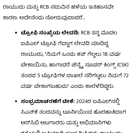
ರಾಯುಡು ಮತ್ತು RCB ನಡುವಿನ ಹಳೆಯ ಇತಿಹಾಸವೇ
ಕಾರಣ. ಅದೇನೆಂದು ನೋಡುವುದಾದರೆ…
ಟ್ರೋಫಿ ಸಂಖ್ಯೆಯ ಲೇವಡಿ:
RCB ತನ್ನ ಮೊದಲ
ಐಪಿಎಲ್ ಟ್ರೋಫಿ ಗೆದ್ದಾಗ ಲೇವಡಿ ಮಾಡಿದ್ದ
ರಾಯುಡು, “ನಿಮಗೆ ಒಂದು ಕಪ್ ಗೆಲ್ಲಲು 18 ವರ್ಷ
ಬೇಕಾಯಿತು, ಹಾಗಾದರೆ ಚೆನ್ನೈ ಸೂಪರ್ ಕಿಂಗ್ಸ್ (CSK)
ತಂಡದ 5 ಟ್ರೋಫಿಗಳ ದಾಖಲೆ ಸರಿಗಟ್ಟಲು ನಿಮಗೆ 72
ವರ್ಷ ಬೇಕಾಗಬಹುದು” ಎಂದು ಕಾಲೆಳೆದಿದ್ದರು.
ಸಂಭ್ರಮಾಚರಣೆಗೆ ಟೀಕೆ:
2024ರ ಐಪಿಎಲ್‌ನಲ್ಲಿ
ಸಿಎಸ್‌ಕೆ ತಂಡವನ್ನು ಟೂರ್ನಿಯಿಂದ ಹೊರಹಾಕಿದಾಗ
ಆರ್‌ಸಿಬಿ ಆಟಗಾರರು ಮತ್ತು ಅಭಿಮಾನಿಗಳು