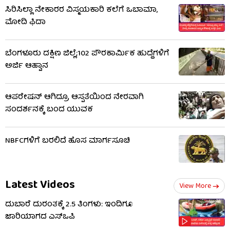
ಸಿರಿಸಿಲ್ಲಾ ನೇಕಾರರ ವಿಸ್ಮಯಕಾರಿ ಕಲೆಗೆ ಒಬಾಮಾ,
ಮೋದಿ ಫಿದಾ
ಬೆಂಗಳೂರು ದಕ್ಷಿಣ ಜಿಲ್ಲೆ;102 ಪೌರಕಾರ್ಮಿಕ ಹುದ್ದೆಗಳಿಗೆ
ಅರ್ಜಿ ಆಹ್ವಾನ
ಆಪರೇಷನ್ ಆಗಿದ್ರೂ ಆಸ್ಪತೆಯಿಂದ ನೇರವಾಗಿ
ಸಂದರ್ಶನಕ್ಕೆ ಬಂದ ಯುವಕ
NBFCಗಳಿಗೆ ಬರಲಿದೆ ಹೊಸ ಮಾರ್ಗಸೂಚಿ
Latest Videos
View More
ದುಬಾರೆ ದುರಂತಕ್ಕೆ 2.5 ತಿಂಗಳು: ಇಂದಿಗೂ
ಜಾರಿಯಾಗದ ಎಸ್‌ಒಪಿ