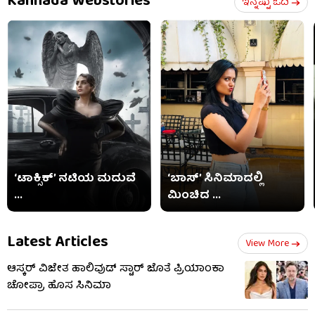
Kannada Webstories
ಇನ್ನಷ್ಟು ಓದಿ
‘ಟಾಕ್ಸಿಕ್’ ನಟಿಯ ಮದುವೆ
‘ಬಾಸ್’ ಸಿನಿಮಾದಲ್ಲಿ
...
ಮಿಂಚಿದ ...
Latest Articles
View More
ಆಸ್ಕರ್ ವಿಜೇತ ಹಾಲಿವುಡ್​​ ಸ್ಟಾರ್ ಜೊತೆ ಪ್ರಿಯಾಂಕಾ
ಚೋಪ್ರಾ ಹೊಸ ಸಿನಿಮಾ