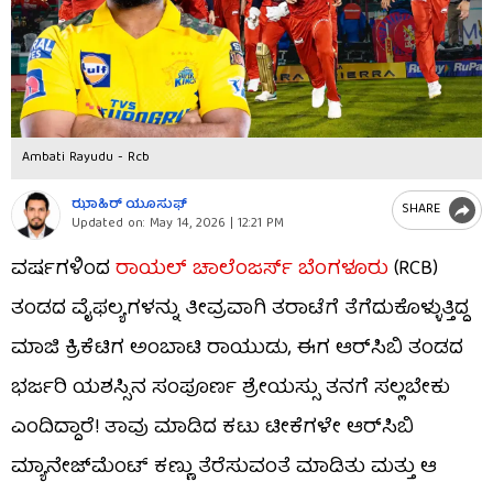
Ambati Rayudu - Rcb
ಝಾಹಿರ್ ಯೂಸುಫ್
SHARE
Updated on:
May 14, 2026 | 12:21 PM
ವರ್ಷಗಳಿಂದ
ರಾಯಲ್ ಚಾಲೆಂಜರ್ಸ್ ಬೆಂಗಳೂರು
(RCB)
ತಂಡದ ವೈಫಲ್ಯಗಳನ್ನು ತೀವ್ರವಾಗಿ ತರಾಟೆಗೆ ತೆಗೆದುಕೊಳ್ಳುತ್ತಿದ್ದ
ಮಾಜಿ ಕ್ರಿಕೆಟಿಗ ಅಂಬಾಟಿ ರಾಯುಡು, ಈಗ ಆರ್‌ಸಿಬಿ ತಂಡದ
ಭರ್ಜರಿ ಯಶಸ್ಸಿನ ಸಂಪೂರ್ಣ ಶ್ರೇಯಸ್ಸು ತನಗೆ ಸಲ್ಲಬೇಕು
ಎಂದಿದ್ದಾರೆ! ತಾವು ಮಾಡಿದ ಕಟು ಟೀಕೆಗಳೇ ಆರ್‌ಸಿಬಿ
ಮ್ಯಾನೇಜ್‌ಮೆಂಟ್‌ ಕಣ್ಣು ತೆರೆಸುವಂತೆ ಮಾಡಿತು ಮತ್ತು ಆ