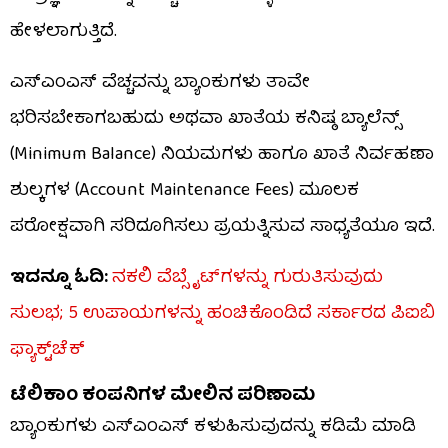
ಹೇಳಲಾಗುತ್ತಿದೆ.
ಎಸ್‌ಎಂಎಸ್ ವೆಚ್ಚವನ್ನು ಬ್ಯಾಂಕುಗಳು ತಾವೇ
ಭರಿಸಬೇಕಾಗಬಹುದು ಅಥವಾ ಖಾತೆಯ ಕನಿಷ್ಠ ಬ್ಯಾಲೆನ್ಸ್
(Minimum Balance) ನಿಯಮಗಳು ಹಾಗೂ ಖಾತೆ ನಿರ್ವಹಣಾ
ಶುಲ್ಕಗಳ (Account Maintenance Fees) ಮೂಲಕ
ಪರೋಕ್ಷವಾಗಿ ಸರಿದೂಗಿಸಲು ಪ್ರಯತ್ನಿಸುವ ಸಾಧ್ಯತೆಯೂ ಇದೆ.
ಇದನ್ನೂ ಓದಿ:
ನಕಲಿ ವೆಬ್ಸೈಟ್​ಗಳನ್ನು ಗುರುತಿಸುವುದು
ಸುಲಭ; 5 ಉಪಾಯಗಳನ್ನು ಹಂಚಿಕೊಂಡಿದೆ ಸರ್ಕಾರದ ಪಿಐಬಿ
ಫ್ಯಾಕ್ಟ್​ಚೆಕ್
ಟೆಲಿಕಾಂ ಕಂಪನಿಗಳ ಮೇಲಿನ ಪರಿಣಾಮ
ಬ್ಯಾಂಕುಗಳು ಎಸ್‌ಎಂಎಸ್ ಕಳುಹಿಸುವುದನ್ನು ಕಡಿಮೆ ಮಾಡಿ