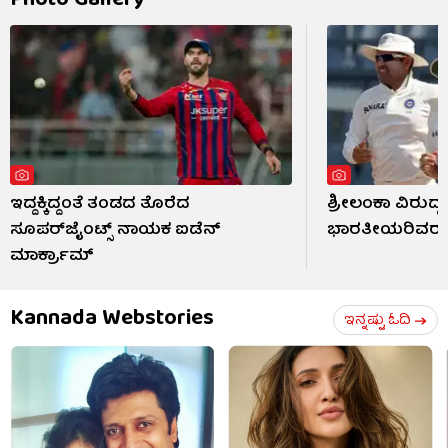
Photo Gallery
ಇದ್ದಕ್ಕಿದ್ದಂತೆ ತಂಡದ ತೊರೆದ
ಶ್ರೀಲಂಕಾ ವಿರುದ್ಧ
ಸೂಪರ್‌ಜೈಂಟ್ಸ್ ನಾಯಕ ಐಡೆನ್
ಭಾರತೀಯರಿವರು
ಮಾರ್ಕ್ರಾಮ್
Kannada Webstories
ಇನ್ನಷ್ಟು ಓದಿ