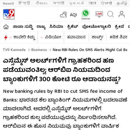
News9
हिन्दी 
తెలుగు 
मराठी
ગુજરાતી
বাংলা
ਪੰਜਾਬੀ
தமிழ்
AQI
ತಾಜಾ ಸುದ್ದಿ
ರಾಜ್ಯ
ಸಿನಿಮಾ
ಕ್ರಿಕೆಟ್​
ಫೋಟೋಗ್ಯಾಲರಿ
ಕ್ರೀಡೆ
ಕಾವೇರಿ ಕಿಚ್ಚು
ವಿಡಿಯೋ
ಹವಾಮಾನ
ಶಾರ್ಟ್ಸ್​
#ಡಿಕೆ ಶಿವಕ
TV9 Kannada
Business
New RBI Rules On SMS Alerts Might Cut Ba
ಎಸ್ಸೆಮ್ಮೆಸ್ ಅಲರ್ಟ್​ಗಳಿಗೆ ಗ್ರಾಹಕರಿಂದ ಹಣ
ಪಡೆಯುವಂತಿಲ್ಲ; ಆರ್​ಬಿಐ ನಿಯಮದಿಂದ
ಬ್ಯಾಂಕುಗಳಿಗೆ 300 ಕೋಟಿ ರೂ ಆದಾಯನಷ್ಟ?
New banking rules by RBI to cut SMS fee income of
Banks: ಭಾರತದ ಕೆಲ ಬ್ಯಾಂಕಿಂಗ್ ನಿಯಮಗಳಲ್ಲಿ ಬದಲಾವಣೆ
ಮಾಡಲಾಗಿದೆ. ಅದರಲ್ಲಿ ಎಸ್ಸೆಮ್ಮೆಸ್ ಅಲರ್ಟ್​ಗಳಿಗೆ
ಗ್ರಾಹಕರಿಂದ ಶುಲ್ಕ ಪಡೆಯುವುದನ್ನು ನಿರ್ಬಂಧಿಸಲಾಗಿದೆ.
ಆರ್​ಬಿಐನ ಈ ಹೊಸ ನಿಯಮವು ಬ್ಯಾಂಕುಗಳಿಗೆ ವಾರ್ಷಿಕ