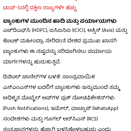
ಟಾಪ್-5ನಲ್ಲಿ ದಕ್ಷಿಣ ರಾಜ್ಯಗಳೇ ಹೆಚ್ಚು
ಬ್ಯಾಂಕುಗಳ ಮುಂದಿನ ಹಾದಿ ಮತ್ತು ಪರ್ಯಾಯಗಳು
ಎಚ್‌ಡಿಎಫ್‌ಸಿ (HDFC), ಐಸಿಐಸಿಐ (ICICI), ಆಕ್ಸಿಸ್ (Axis) ಮತ್ತು
ಕೊಟಕ್ ಮಹೀಂದ್ರಾ ಸೇರಿದಂತೆ ದೇಶದ ಪ್ರಮುಖ ಖಾಸಗಿ
ಬ್ಯಾಂಕುಗಳು ಈ ನಷ್ಟವನ್ನು ಸರಿದೂಗಿಸಲು ಪರ್ಯಾಯ
ಮಾರ್ಗಗಳನ್ನು ಹುಡುಕುತ್ತಿವೆ.
ಡಿಜಿಟಲ್ ಚಾನೆಲ್‌ಗಳ ಬಳಕೆ: ಸಾಂಪ್ರದಾಯಿಕ
ಎಸ್‌ಎಂಎಸ್‌ಗಳ ಬದಲಿಗೆ ಬ್ಯಾಂಕುಗಳು ಇನ್ನುಮುಂದೆ ತಮ್ಮ
ಅಧಿಕೃತ ಮೊಬೈಲ್ ಆಪ್‌ಗಳ ಪುಶ್ ನೋಟಿಫಿಕೇಶನ್‌ಗಳು
(Push Notifications), ಇಮೇಲ್, ವಾಟ್ಸಾಪ್ (WhatsApp)
ಸಂದೇಶಗಳು ಮತ್ತು ಗೂಗಲ್ ಆರ್‌ಸಿಎಸ್ (RCS)
ತಂತ್ರಜ್ಞಾನಗಳನ್ನು ಹೆಚ್ಚಾಗಿ ಬಳಸಿಕೊಳ್ಳಬಹುದು ಎಂದು