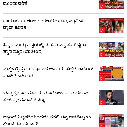
ಮುಂದುವರಿಕೆ
ರಾಯಚೂರು: ಕೊಳೆತ ತರಕಾರಿ ಅಡುಗೆ, ಸ್ಯಾನಿಟರಿ
ಪ್ಯಾಡ್ ಕೊರತೆ
ಸಿದ್ದರಾಮಯ್ಯ ಪಟ್ಟಿಯಲ್ಲಿ ಮಹದೇವಪ್ಪ ಹೆಸರಿದ್ದರೂ
ಸ್ಥಾನ ತಪ್ಪಿದೆ: ಯತೀಂದ್ರ
ಮಕ್ಕಳಲ್ಲಿ ಹೃದಯಾಘಾತದ ಅಪಾಯ ಹೆಚ್ಚಳ: ಶಾಕಿಂಗ್​​
ಮಾಹಿತಿ ಬಹಿರಂಗ
‘ನಮ್ಮ ಕೈಲಾದ ಸಹಾಯ ಮಾಡೋಣ ಅಂತ ದರ್ಶನ್
ಹೇಳಿದ್ರು’; ತನುಷ್ ಶಿವಣ್ಣ
ಬ್ಯಾಂಕ್ ಸಿಬ್ಬಂದಿಯಿಂದಲೇ ನಕಲಿ ಚಿನ್ನ ಅಡವಿಟ್ಟು 1.5
ಕೋಟಿ ರೂ. ವಂಚನೆ!