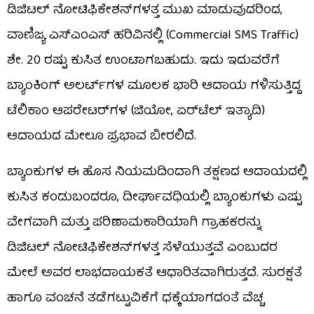
ಡಿಜಿಟಲ್ ನೋಟಿಫಿಕೇಶನ್‌ಗಳತ್ತ ಮುಖ ಮಾಡುವುದರಿಂದ,
ವಾಣಿಜ್ಯ ಎಸ್‌ಎಂಎಸ್ ಹರಿವಿನಲ್ಲಿ (Commercial SMS Traffic)
ಶೇ. 20 ರಷ್ಟು ಕುಸಿತ ಉಂಟಾಗಬಹುದು. ಇದು ಇದುವರೆಗೆ
ಬ್ಯಾಂಕಿಂಗ್ ಅಲರ್ಟ್‌ಗಳ ಮೂಲಕ ಭಾರಿ ಆದಾಯ ಗಳಿಸುತ್ತಿದ್ದ
ಟೆಲಿಕಾಂ ಆಪರೇಟರ್‌ಗಳ (ಜಿಯೋ, ಏರ್‌ಟೆಲ್ ಇತ್ಯಾದಿ)
ಆದಾಯದ ಮೇಲೂ ಪ್ರಭಾವ ಬೀರಲಿದೆ.
ಬ್ಯಾಂಕುಗಳ ಈ ಹೊಸ ನಿಯಮದಿಂದಾಗಿ ತಕ್ಷಣದ ಆದಾಯದಲ್ಲಿ
ಕುಸಿತ ಕಂಡುಬಂದರೂ, ದೀರ್ಘಾವಧಿಯಲ್ಲಿ ಬ್ಯಾಂಕುಗಳು ಎಷ್ಟು
ವೇಗವಾಗಿ ಮತ್ತು ಪರಿಣಾಮಕಾರಿಯಾಗಿ ಗ್ರಾಹಕರನ್ನು
ಡಿಜಿಟಲ್ ನೋಟಿಫಿಕೇಶನ್‌ಗಳತ್ತ ಸೆಳೆಯುತ್ತವೆ ಎಂಬುದರ
ಮೇಲೆ ಅವರ ಲಾಭದಾಯಕತೆ ಆಧಾರಿತವಾಗಿರುತ್ತದೆ. ಸುರಕ್ಷತೆ
ಹಾಗೂ ವಂಚನೆ ತಡೆಗಟ್ಟುವಿಕೆಗೆ ಧಕ್ಕೆಯಾಗದಂತೆ ವೆಚ್ಚ