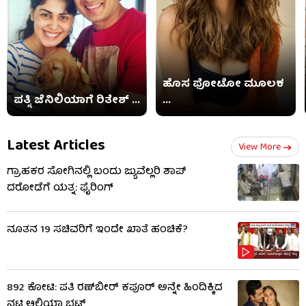
ಹೊಸ ಫೋಟೋ ಮೂಲಕ
ಪತ್ನಿ ಜೆನಿಲಿಯಾಗೆ ರಿತೇಶ್ ...
...
Latest Articles
View More
ಗ್ರಾಹಕರ ಸೋಗಿನಲ್ಲಿ ಬಂದು ಜ್ಯುವೆಲ್ಲರಿ ಶಾಪ್​​
ದರೋಡೆಗೆ ಯತ್ನ: ಫೈರಿಂಗ್
ನೂತನ 19 ಸಚಿವರಿಗೆ ಇಂದೇ ಖಾತೆ ಹಂಚಿಕೆ?
892 ಕೋಟಿ: ಪತಿ ರಣ್​​ಬೀರ್ ಕಪೂರ್ ಅನ್ನೇ ಹಿಂದಿಕ್ಕಿದ
ನಟಿ ಆಲಿಯಾ ಭಟ್