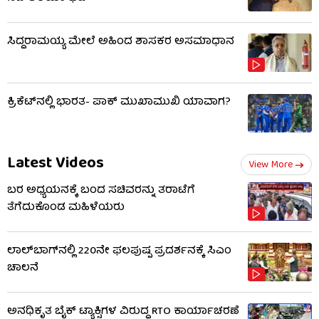
ಸಿದ್ದರಾಮಯ್ಯ ಮೇಲೆ ಅಹಿಂದ ಶಾಸಕರ ಅಸಮಾಧಾನ
ಕ್ರಿಕೆಟ್‌ನಲ್ಲಿ ಭಾರತ- ಪಾಕ್ ಮುಖಾಮುಖಿ ಯಾವಾಗ?
Latest Videos
View More
ಬರ ಅಧ್ಯಯನಕ್ಕೆ ಬಂದ ಸಚಿವರನ್ನು ತರಾಟೆಗೆ
ತೆಗೆದುಕೊಂಡ ಮಹಿಳೆಯರು
ಲಾಲ್‌ಬಾಗ್​​ನಲ್ಲಿ 220ನೇ ಫಲಪುಷ್ಪ ಪ್ರದರ್ಶನಕ್ಕೆ ಸಿಎಂ
ಚಾಲನೆ
ಅನಧಿಕೃತ ಬೈಕ್ ಟ್ಯಾಕ್ಸಿಗಳ ವಿರುದ್ಧ RTO ಕಾರ್ಯಾಚರಣೆ