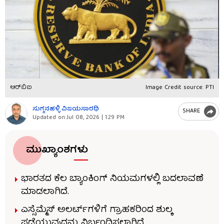
ಆರ್​ಬಿಐ
Image Credit source: PTI
ಸುಗ್ಗನಹಳ್ಳಿ ವಿಜಯಸಾರಥಿ
SHARE
Updated on:
Jul 08, 2026 | 1:29 PM
ಮುಖ್ಯಾಂಶಗಳು
ಭಾರತದ ಕೆಲ ಬ್ಯಾಂಕಿಂಗ್ ನಿಯಮಗಳಲ್ಲಿ ಬದಲಾವಣೆ
ಮಾಡಲಾಗಿದೆ.
ಎಸ್ಸೆಮ್ಮೆಸ್ ಅಲರ್ಟ್​ಗಳಿಗೆ ಗ್ರಾಹಕರಿಂದ ಶುಲ್ಕ
ಪಡೆಯುವುದನ್ನು ನಿರ್ಬಂಧಿಸಲಾಗಿದೆ.