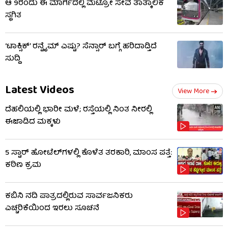
ಆ 9ರಂದು ಈ ಮಾರ್ಗದಲ್ಲಿ ಮೆಟ್ರೋ ಸೇವೆ ತಾತ್ಕಾಲಿಕ
ಸ್ಥಗಿತ
‘ಟಾಕ್ಸಿಕ್’ ರನ್ಟೈಮ್ ಎಷ್ಟು? ಸೆನ್ಸಾರ್ ಬಗ್ಗೆ ಹರಿದಾಡ್ತಿದೆ
ಸುದ್ದಿ
Latest Videos
View More
ದೆಹಲಿಯಲ್ಲಿ ಭಾರೀ ಮಳೆ; ರಸ್ತೆಯಲ್ಲಿ ನಿಂತ ನೀರಲ್ಲಿ
ಈಜಾಡಿದ ಮಕ್ಕಳು
5 ಸ್ಟಾರ್ ಹೋಟೆಲ್​​ಗಳಲ್ಲಿ ಕೊಳೆತ ತರಕಾರಿ, ಮಾಂಸ ಪತ್ತೆ:
ಕಠಿಣ ಕ್ರಮ
ಕಬಿನಿ ನದಿ ಪಾತ್ರದಲ್ಲಿರುವ ಸಾರ್ವಜನಿಕರು
ಎಚ್ಚರಿಕೆಯಿಂದ ಇರಲು ಸೂಚನೆ