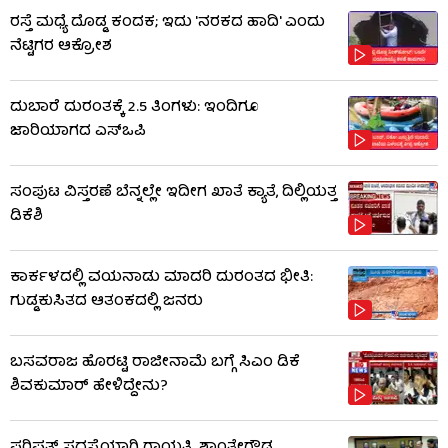
ರಸ್ತೆ ಮಧ್ಯೆ ದೊಡ್ಡ ಕಂದಕ; ಇದು 'ನರಕದ ಹಾದಿ' ಎಂದು
ನೆಟ್ಟಿಗರ ಆಕ್ರೋಶ
ದುಬಾರೆ ದುರಂತಕ್ಕೆ 2.5 ತಿಂಗಳು: ಇಂದಿಗೂ
ಜಾರಿಯಾಗದ ಎಸ್‌ಒಪಿ
ಸಂಪುಟ ವಿಸ್ತರಣೆ ಬೆನ್ನಲ್ಲೇ ಇದೀಗ ಖಾತೆ ಕ್ಯಾತೆ, ದಿಲ್ಲಿಯತ್ತ
ಡಿಕೆಶಿ
ಕಾರ್ಕಳದಲ್ಲಿ ವಯನಾಡು ಮಾದರಿ ದುರಂತದ ಭೀತಿ:
ಗುಡ್ಡಕುಸಿತದ ಆತಂಕದಲ್ಲಿ ಜನರು
ಬಸವರಾಜ ಹೊರಟ್ಟಿ ರಾಜೀನಾಮೆ ಬಗ್ಗೆ ಸಿಎಂ ಡಿಕೆ
ಶಿವಕುಮಾರ್ ಹೇಳಿದ್ದೇನು?
ಪರಿಷತ್ ಸದಸ್ಯೆಯಾಗಿ ಗಾಯತ್ರಿ ಶಾಂತೇಗೌಡ