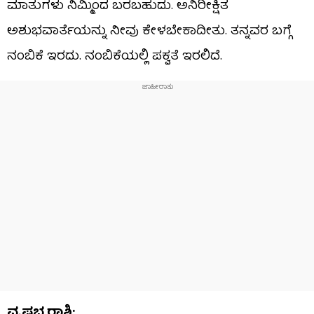
ಮಾತುಗಳು ನಿಮ್ಮಿಂದ ಬರಬಹುದು. ಅನಿರೀಕ್ಷಿತ
ಅಶುಭವಾರ್ತೆಯನ್ನು ನೀವು ಕೇಳಬೇಕಾದೀತು.‌ ತನ್ನವರ ಬಗ್ಗೆ
ನಂಬಿಕೆ ಇರದು. ನಂಬಿಕೆಯಲ್ಲಿ ಪಕ್ವತೆ ಇರಲಿದೆ.
ವೃಷಭ ರಾಶಿ: