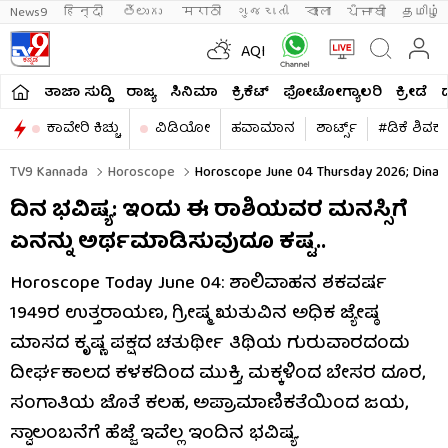
News9
हिन्दी 
తెలుగు 
मराठी
ગુજરાતી
বাংলা
ਪੰਜਾਬੀ
தமிழ்
AQI
ತಾಜಾ ಸುದ್ದಿ
ರಾಜ್ಯ
ಸಿನಿಮಾ
ಕ್ರಿಕೆಟ್​
ಫೋಟೋಗ್ಯಾಲರಿ
ಕ್ರೀಡೆ
ಕಾವೇರಿ ಕಿಚ್ಚು
ವಿಡಿಯೋ
ಹವಾಮಾನ
ಶಾರ್ಟ್ಸ್​
#ಡಿಕೆ ಶಿವಕ
TV9 Kannada
Horoscope
Horoscope June 04 Thursday 2026; Dina R
ದಿನ ಭವಿಷ್ಯ: ಇಂದು ಈ ರಾಶಿಯವರ ಮನಸ್ಸಿಗೆ
ಏನನ್ನು ಅರ್ಥಮಾಡಿಸುವುದೂ ಕಷ್ಟ..
Horoscope Today June 04: ಶಾಲಿವಾಹನ ಶಕವರ್ಷ
1949ರ ಉತ್ತರಾಯಣ, ಗ್ರೀಷ್ಮ ಋತುವಿನ ಅಧಿಕ ಜ್ಯೇಷ್ಠ
ಮಾಸದ ಕೃಷ್ಣ ಪಕ್ಷದ ಚತುರ್ಥೀ ತಿಥಿಯ ಗುರುವಾರದಂದು
ದೀರ್ಘಕಾಲದ ಕಳಕದಿಂದ ಮುಕ್ತಿ, ಮಕ್ಕಳಿಂದ ಬೇಸರ ದೂರ,
ಸಂಗಾತಿಯ ಜೊತೆ ಕಲಹ, ಅಪ್ರಾಮಾಣಿಕತೆಯಿಂದ ಜಯ,
ಸ್ವಾಲಂಬನೆಗೆ ಹೆಜ್ಜೆ ಇವೆಲ್ಲ ಇಂದಿನ ಭವಿಷ್ಯ.