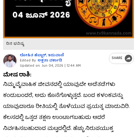
ದಿನ ಭವಿಷ್ಯ
ಲೋಹಿತ ಹೆಬ್ಬಾರ್​, ಇಡುವಾಣಿ
SHARE
Edited By:
ಅಕ್ಷತಾ ವರ್ಕಾಡಿ
Updated on:
Jun 04, 2026 | 12:44 AM
ಮೇಷ ರಾಶಿ:
ನಿಮ್ಮ ವೈವಾಹಿಕ ಜೀವನದಲ್ಲಿ ಯಾವುದೇ ಅಡೆತಡೆಗಳು
ಕಂಡುಬಂದರೆ, ಅದು ಕೊನೆಗೊಳ್ಳುತ್ತದೆ. ಬಂದ ಕಳಂಕವನ್ನು
ಯಾವುದಾರೂ ರೀತಿಯಲ್ಲಿ ತೊಳೆಯುವ ಪ್ರಯತ್ನ ಮಾಡುವಿರಿ.
ಕೆಲಸದಲ್ಲಿ ಒತ್ತಡ ತಕ್ಷಣ ಉಂಟಾಗಬಹುದು ಆದರೆ
ನಿರ್ವಹಿಸಬಹುದಾದ ಮಟ್ಟದಲ್ಲಿದೆ. ಹೆಚ್ಚು ನಿರುಪಯುಕ್ತ