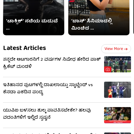
‘ಟಾಕ್ಸಿಕ್’ ನಟಿಯ ಮದುವೆ
‘ಬಾಸ್’ ಸಿನಿಮಾದಲ್ಲಿ
...
ಮಿಂಚಿದ ...
Latest Articles
View More
ತನ್ನದೇ ಆಟಗಾರನಿಗೆ 2 ವರ್ಷಗಳ ನಿಷೇಧ ಹೇರಿದ ಪಾಕ್
ಕ್ರಿಕೆಟ್ ಮಂಡಳಿ
ಇತಿಹಾಸದ ಪುಟಗಳಲ್ಲಿ ದಾಖಲಾಯ್ತು ಸ್ಕಾಟ್ಲೆಂಡ್ vs
ಕೆನಡಾ ಏಕದಿನ ಪಂದ್ಯ
ಯುಪಿಐ ಬಳಸಲು ಶುಲ್ಕ ಪಾವತಿಸಬೇಕೇ? ಹಲವು
ವದಂತಿಗಳಿಗೆ ಇಲ್ಲಿದೆ ಸ್ಪಷ್ಟನೆ