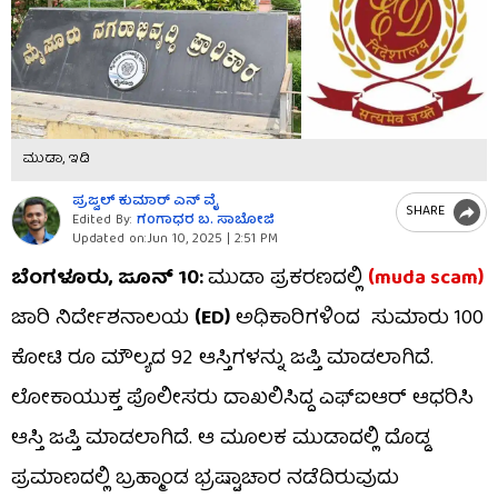
ಮುಡಾ, ಇಡಿ
ಪ್ರಜ್ವಲ್​ ಕುಮಾರ್ ಎನ್​ ವೈ
SHARE
Edited By:
ಗಂಗಾಧರ​ ಬ. ಸಾಬೋಜಿ
Updated on:
Jun 10, 2025 | 2:51 PM
ಬೆಂಗಳೂರು, ಜೂನ್​ 10:
ಮುಡಾ ಪ್ರಕರಣದಲ್ಲಿ
(muda scam)
ಜಾರಿ ನಿರ್ದೇಶನಾಲಯ
(ED)
ಅಧಿಕಾರಿಗಳಿಂದ ಸುಮಾರು 100
ಕೋಟಿ ರೂ ಮೌಲ್ಯದ 92 ಆಸ್ತಿಗಳನ್ನು ಜಪ್ತಿ ಮಾಡಲಾಗಿದೆ.
ಲೋಕಾಯುಕ್ತ ಪೊಲೀಸರು ದಾಖಲಿಸಿದ್ದ ಎಫ್​​ಐಆರ್​​ ಆಧರಿಸಿ
ಆಸ್ತಿ ಜಪ್ತಿ ಮಾಡಲಾಗಿದೆ. ಆ ಮೂಲಕ ಮುಡಾದಲ್ಲಿ ದೊಡ್ಡ
ಪ್ರಮಾಣದಲ್ಲಿ ಬ್ರಹ್ಮಾಂಡ ಭ್ರಷ್ಟಾಚಾರ ನಡೆದಿರುವುದು