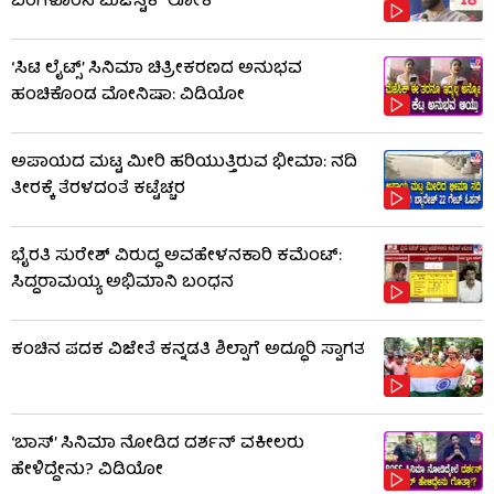
ಬೆಂಗಳೂರಿನ ಮೆಜೆಸ್ಟಿಕ್ ಲೋಕ
‘ಸಿಟಿ ಲೈಟ್ಸ್’ ಸಿನಿಮಾ ಚಿತ್ರೀಕರಣದ ಅನುಭವ
ಹಂಚಿಕೊಂಡ ಮೋನಿಷಾ: ವಿಡಿಯೋ
ಅಪಾಯದ ಮಟ್ಟ ಮೀರಿ ಹರಿಯುತ್ತಿರುವ ಭೀಮಾ: ನದಿ
ತೀರಕ್ಕೆ ತೆರಳದಂತೆ ಕಟ್ಟೆಚ್ಚರ
ಭೈರತಿ ಸುರೇಶ್ ವಿರುದ್ಧ ಅವಹೇಳನಕಾರಿ ಕಮೆಂಟ್:
ಸಿದ್ದರಾಮಯ್ಯ ಅಭಿಮಾನಿ ಬಂಧನ
ಕಂಚಿನ ಪದಕ ವಿಜೇತೆ ಕನ್ನಡತಿ ಶಿಲ್ಪಾಗೆ ಅದ್ಧೂರಿ ಸ್ವಾಗತ
‘ಬಾಸ್’ ಸಿನಿಮಾ ನೋಡಿದ ದರ್ಶನ್ ವಕೀಲರು
ಹೇಳಿದ್ದೇನು? ವಿಡಿಯೋ