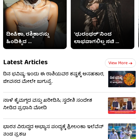
ದೀಪಿಕಾ, ರಶ್ಮಿಕಾರನ್ನು
‘ಧುರಂಧರ್’ನಿಂದ
ಹಿಂದಿಕ್ಕಿದ ...
ಲಾಭವಾಗಲಿಲ್ಲ ನಟಿ ...
Latest Articles
View More
ದಿನ ಭವಿಷ್ಯ: ಇಂದು ಈ ರಾಶಿಯವರ ಕಷ್ಟಕ್ಕೆ ಅಸಹಕಾರ,
ಜೀವನದ ಮೇಲೇ ಜುಗುಪ್ಸೆ..
ನಾಳೆ ಕೈಮಗ್ಗದ ವಸ್ತು ಖರೀದಿಸಿ; ಸ್ವದೇಶಿ ಸಂದೇಶ
ನೀಡಿದ ಪ್ರಧಾನಿ ಮೋದಿ
ಭಾರತ ವಿರುದ್ಧದ ಅಭ್ಯಾಸ ಪಂದ್ಯಕ್ಕೆ ಶ್ರೀಲಂಕಾ ಇಲೆವೆನ್
ತಂಡ ಪ್ರಕಟ