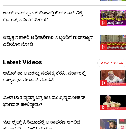
ಲಾಲ್ ಬಾಗ್ ಫ್ಲವರ್ ಶೋನಲ್ಲಿ ಬಿಗ್ ಬಾಸ್ ಸೆಲ್ಫಿ
ಝೋನ್; ಏನಿದರ ವಿಶೇಷ?
ನಿವೃತ್ತ ಸರ್ಕಾರಿ ಅಧಿಕಾರಿಗಳು, ಸಿಬ್ಬಂದಿಗೆ ಗುಡ್​ನ್ಯೂಸ್:
ವಿಡಿಯೋ ನೋಡಿ
Latest Videos
View More
ಅಮಿತ್ ಶಾ ಅವರನ್ನು ಸದನಕ್ಕೆ ಕರೆಸಿ; ಸರ್ಕಾರಕ್ಕೆ
ರಾಜ್ಯಸಭಾ ಸಭಾಪತಿ ಸೂಚನೆ
ಮೀಸಲಾತಿ ವ್ಯವಸ್ಥೆ ಬಗ್ಗೆ RSS​ ಮುಖ್ಯಸ್ಥ ಮೋಹನ್
ಭಾಗವತ್ ಹೇಳಿದ್ದೇನು?
‘ಸಿಟಿ ಲೈಟ್ಸ್’ ಸಿನಿಮಾದಲ್ಲಿ ಅನಾವರಣ ಆಗಲಿದೆ