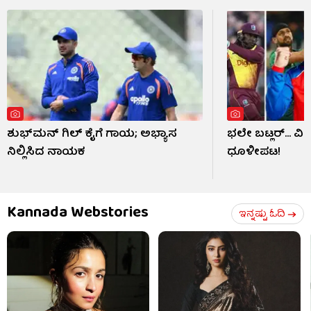
ಶುಭ್​ಮನ್ ಗಿಲ್ ಕೈಗೆ ಗಾಯ; ಅಭ್ಯಾಸ
ಭಲೇ ಬಟ್ಲರ್... ವ
ನಿಲ್ಲಿಸಿದ ನಾಯಕ
ಧೂಳೀಪಟ!
Kannada Webstories
ಇನ್ನಷ್ಟು ಓದಿ