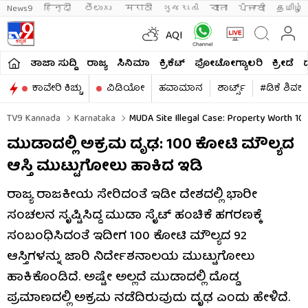
News9
हिन्दी 
తెలుగు 
मराठी
ગુજરાતી
বাংলা
ਪੰਜਾਬੀ
தமிழ்
AQI
ತಾಜಾ ಸುದ್ದಿ
ರಾಜ್ಯ
ಸಿನಿಮಾ
ಕ್ರಿಕೆಟ್​
ಫೋಟೋಗ್ಯಾಲರಿ
ಕ್ರೀಡೆ
ಕಾವೇರಿ ಕಿಚ್ಚು
ವಿಡಿಯೋ
ಹವಾಮಾನ
ಶಾರ್ಟ್ಸ್​
#ಡಿಕೆ ಶಿವಕ
TV9 Kannada
Karnataka
MUDA Site Illegal Case: Property Worth 10
ಮುಡಾದಲ್ಲಿ ಅಕ್ರಮ ದೃಢ: 100 ಕೋಟಿ ಮೌಲ್ಯದ
ಆಸ್ತಿ ಮುಟ್ಟುಗೋಲು ಹಾಕಿದ ಇಡಿ
ರಾಜ್ಯ ರಾಜಕೀಯ ಸೇರಿದಂತೆ ಇಡೀ ದೇಶದಲ್ಲಿ ಭಾರೀ
ಸಂಚಲನ ಸೃಷ್ಟಿಸಿದ್ದ ಮುಡಾ ಸೈಟ್​ ಹಂಚಿಕೆ ಹಗರಣಕ್ಕೆ
ಸಂಬಂಧಿಸಿದಂತೆ ಇದೀಗ 100 ಕೋಟಿ ಮೌಲ್ಯದ 92
ಆಸ್ತಿಗಳನ್ನು ಜಾರಿ ನಿರ್ದೇಶನಾಲಯ ಮುಟ್ಟುಗೋಲು
ಹಾಕಿಕೊಂಡಿದೆ. ಅಷ್ಟೇ ಅಲ್ಲದೆ ಮುಡಾದಲ್ಲಿ ದೊಡ್ಡ
ಪ್ರಮಾಣದಲ್ಲಿ ಅಕ್ರಮ ನಡೆದಿರುವುದು ದೃಢ ಎಂದು ಹೇಳಿದೆ.