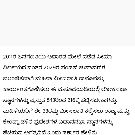
2011ರ ಜನಗಣತಿಯ ಆಧಾರದ ಮೇಲೆ ನಡೆದ ಸೀಮಾ
ನಿರ್ಣಯದ ನಂತರ 2029ರ ಸಂಸತ್ ಚುನಾವಣೆಗೆ
ಮುಂಚಿತವಾಗಿ ಮಹಿಳಾ ಮೀಸಲಾತಿ ಕಾನೂನನ್ನು
ಕಾರ್ಯಗತಗೊಳಿಸಲು ಈ ಮಸೂದೆಯಡಿಯಲ್ಲಿ ಲೋಕಸಭಾ
ಸ್ಥಾನಗಳನ್ನು ಪ್ರಸ್ತುತ 543ರಿಂದ 816ಕ್ಕೆ ಹೆಚ್ಚಿಸಬೇಕಾಗಿತ್ತು.
ಮಹಿಳೆಯರಿಗೆ ಶೇ. 33ರಷ್ಟು ಮೀಸಲಾತಿ ಕಲ್ಪಿಸಲು ರಾಜ್ಯ ಮತ್ತು
ಕೇಂದ್ರಾಡಳಿತ ಪ್ರದೇಶಗಳ ವಿಧಾನಸಭಾ ಸ್ಥಾನಗಳನ್ನು
ಹೆಚ್ಚಿಸುವ ಅಗತ್ಯವಿದೆ ಎಂದು ಸರ್ಕಾರ ಹೇಳಿತ್ತು.