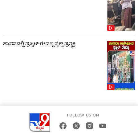
ಹಾಸನದಲ್ಲಿ ಪ್ರಜ್ವಲ್ ರೇವಣ್ಣ ಫ್ಲೆಕ್ಸ್ ಪ್ರತ್ಯಕ್ಷ
FOLLOW US ON