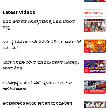
Latest Videos
View More
ಬಿಡದಿ ಟೌನ್‌ಶಿಪ್ ವಿರುದ್ಧ ಸಮರಕ್ಕೆ ಬಿಜೆಪಿ, ಜೆಡಿಎಸ್
ಸಜ್ಜು
ಕಾಲಭೈರವನ ಆರಾಧನೆಯ ವಿಶೇಷ ದಿನ, ಯಾವ ರಾಶಿಗೆ
ಏನು ಫಲ?
‘ಬಾಸ್ ಸಿನಿಮಾ ರಿಲೀಸ್ ಮಾಡಲು ದರ್ಶನ್ ಒಪ್ಪಿದ್ದಾರೆ’:
ತನುಷ್ ಶಿವಣ್ಣ
ಬಸ್‌ನಲ್ಲಿದ್ದ ಪ್ರಯಾಣಿಕನಿಗೆ ಹೃದಯಾಘಾತ, ಜೀವ
ಉಳಿಸಿದ ಚಾಲಕ
ಅಸಮಾಧಾನಿತ ಹಿರಿಯ ಶಾಸಕನ ಮನವೊಲಿಕೆಗೆ