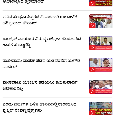
ಅಖಾಡಕ್ಕಿಳಿದ ಹೈಕಮಾಂಡ್
ಸಚಿವ ಸಂಪುಟ ವಿಸ್ತರಣೆ ವಿಚಾರವಾಗಿ BJP ಟೀಕೆಗೆ
ಹರಿಪ್ರಸಾದ್ ಕೌಂಟರ್​​
ಕಾಂಗ್ರೆಸ್ ನಾಯಕರ ವಿರುದ್ಧ ಆಕ್ರೋಶ ಹೊರಹಾಕಿದ
ಶಾಸಕ ಸುಬ್ಬಾರೆಡ್ಡಿ
ರಾಜೀನಾಮೆ ವಾಪಸ್ ಪಡೆದ ಯಶವಂತರಾಯಗೌಡ
ಪಾಟೀಲ್
ಮೇಕೆದಾಟು ಯೋಜನೆ ತಡೆಯಲು ತಮಿಳುನಾಡಿಗೆ
ಅಧಿಕಾರವಿಲ್ಲ
ಎರಡು ವರ್ಷಗಳ ಬಳಿಕ ಹಾಸನದಲ್ಲಿ ರಾರಾಜಿಸಿದ
ಪ್ರಜ್ವಲ್ ರೇವಣ್ಣ ಫ್ಲೆಕ್ಸ್ ಗಳು