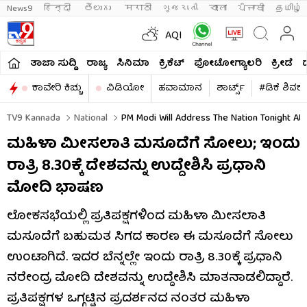
News9
हिन्दी 
తెలుగు 
मराठी
ગુજરાતી
বাংলা
ਪੰਜਾਬੀ
தமிழ்
AQI
ತಾಜಾ ಸುದ್ದಿ
ರಾಜ್ಯ
ಸಿನಿಮಾ
ಕ್ರಿಕೆಟ್​
ಫೋಟೋಗ್ಯಾಲರಿ
ಕ್ರೀಡೆ
ಕಾವೇರಿ ಕಿಚ್ಚು
ವಿಡಿಯೋ
ಹವಾಮಾನ
ಶಾರ್ಟ್ಸ್​
#ಡಿಕೆ ಶಿವಕ
TV9 Kannada
National
PM Modi Will Address The Nation Tonight At 
ಮಹಿಳಾ ಮೀಸಲಾತಿ ಮಸೂದೆಗೆ ಸೋಲು; ಇಂದು
ರಾತ್ರಿ 8.30ಕ್ಕೆ ದೇಶವನ್ನು ಉದ್ದೇಶಿಸಿ ಪ್ರಧಾನಿ
ಮೋದಿ ಭಾಷಣ
ಲೋಕಸಭೆಯಲ್ಲಿ ಪ್ರತಿಪಕ್ಷಗಳಿಂದ ಮಹಿಳಾ ಮೀಸಲಾತಿ
ಮಸೂದೆಗೆ ಬಹುಮತ ಸಿಗದ ಕಾರಣ ಈ ಮಸೂದೆಗೆ ಸೋಲು
ಉಂಟಾಗಿದೆ. ಇದರ ಬೆನ್ನಲ್ಲೇ ಇಂದು ರಾತ್ರಿ 8.30ಕ್ಕೆ ಪ್ರಧಾನಿ
ನರೇಂದ್ರ ಮೋದಿ ದೇಶವನ್ನು ಉದ್ದೇಶಿಸಿ ಮಾತನಾಡಲಿದ್ದಾರೆ.
ಪ್ರತಿಪಕ್ಷಗಳ ಒಗ್ಗಟ್ಟಿನ ಪ್ರದರ್ಶನದ ನಂತರ ಮಹಿಳಾ