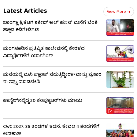
Latest Articles
View More
ಬಾಂಗ್ಲಾ ಕ್ರಿಕೆಟಿಗ ಶಕೀಬ್ ಅಲ್ ಹಸನ್ ಮನೆಗೆ ಬೆಂಕಿ
ಹಚ್ಚಿದ ಕಿಡಿಗೇಡಿಗಳು
ಮಂಗಳೂರಿನ ಪ್ರತಿಷ್ಠಿತ ಕಾಲೇಜಿನಲ್ಲಿ ಕೇರಳದ
ವಿದ್ಯಾರ್ಥಿಗಳಿಗೆ ರ್ಯಾಗಿಂಗ್
ಮನೆಯಲ್ಲಿ ಮನಿ ಪ್ಲಾಂಟ್ ನೆಡುತ್ತಿದ್ದೀರಾ?ವಾಸ್ತು ಪ್ರಕಾರ
ಈ ತಪ್ಪು ಮಾಡಬೇಡಿ
ಹಾಸ್ಟೆಲ್‌ನಲ್ಲಿದ್ದ 20 ಕಂಪ್ಯೂಟರ್‌ಗಳು ಮಾಯ
CWC 2027: 36 ತಂಡಗಳ ಕದನ: ಕೇವಲ 4 ತಂಡಗಳಿಗೆ
ಅವಕಾಶ!