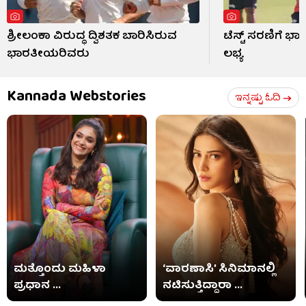
ಶ್ರೀಲಂಕಾ ವಿರುದ್ಧ ದ್ವಿಶತಕ ಬಾರಿಸಿರುವ
ಟೆಸ್ಟ್ ಸರಣಿಗೆ ಭಾ
ಭಾರತೀಯರಿವರು
ಲಭ್ಯ
Kannada Webstories
ಇನ್ನಷ್ಟು ಓದಿ
ಮತ್ತೊಂದು ಮಹಿಳಾ
‘ವಾರಣಾಸಿ’ ಸಿನಿಮಾನಲ್ಲಿ
ಪ್ರಧಾನ ...
ನಟಿಸುತ್ತಿದ್ದಾರಾ ...