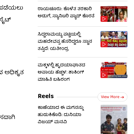
 ಪಡೆಯಲು
ರಾಯಚೂರು: ಕೊಳೆತ ತರಕಾರಿ
ಅಡುಗೆ, ಸ್ಯಾನಿಟರಿ ಪ್ಯಾಡ್ ಕೊರತೆ
‌ಸೈಟ್
ಸಿದ್ದರಾಮಯ್ಯ ಪಟ್ಟಿಯಲ್ಲಿ
ಮಹದೇವಪ್ಪ ಹೆಸರಿದ್ದರೂ ಸ್ಥಾನ
ತಪ್ಪಿದೆ: ಯತೀಂದ್ರ
ಮಕ್ಕಳಲ್ಲಿ ಹೃದಯಾಘಾತದ
ದ ಅಧಿಕೃತ
ಅಪಾಯ ಹೆಚ್ಚಳ: ಶಾಕಿಂಗ್​​
ಮಾಹಿತಿ ಬಹಿರಂಗ
Reels
View More
ಕಾಣೆಯಾದ ಈ ಮಗನನ್ನು
ಹುಡುಕಿಕೊಡಿ: ದುನಿಯಾ
ೊಸದಾಗಿ
ವಿಜಯ್ ಮನವಿ