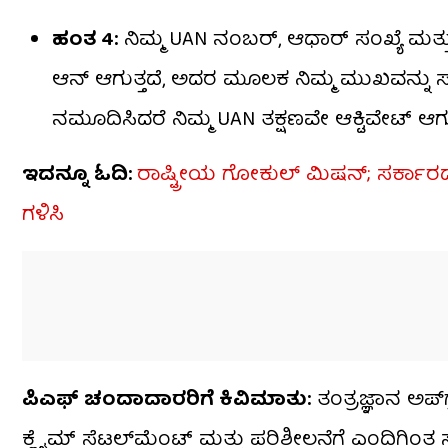
ಹಂತ 4:
ನಿಮ್ಮ UAN ನಂಬರ್, ಆಧಾರ್ ಸಂಖ್ಯೆ ಮತ್
ಆನ್ ಆಗುತ್ತದೆ, ಅದರ ಮೂಲಕ ನಿಮ್ಮ ಮುಖವನ್ನು ಸ್ಕ್
ನಮೂದಿಸಿದರೆ ನಿಮ್ಮ UAN ತಕ್ಷಣವೇ ಆಕ್ಟಿವೇಟ್ ಆಗುತ
ಇದನ್ನೂ ಓದಿ:
ರಾಷ್ಟ್ರೀಯ ಗೋಕುಲ್ ಮಿಷನ್; ಸರ್ಕಾ
ಗಳಿಸಿ
ಪಿಎಫ್ ಚಂದಾದಾರರಿಗೆ ಕಿವಿಮಾತು:
ತಂತ್ರಜ್ಞಾನ ಅಪ್
ಕ್ಲೈಮ್ ಸೆಟಲ್‌ಮೆಂಟ್ ಮತ್ತು ಪರಿಶೀಲನೆಗೆ ಎಂದಿಗಿಂತ ಸ್