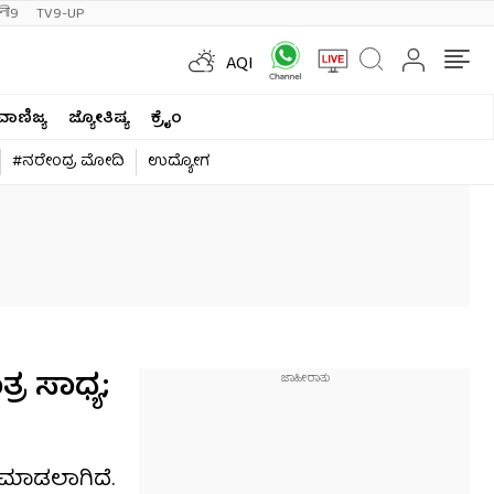
ी9
TV9-UP
AQI
ವಾಣಿಜ್ಯ
ಜ್ಯೋತಿಷ್ಯ
ಕ್ರೈಂ
#ನರೇಂದ್ರ ಮೋದಿ
ಉದ್ಯೋಗ
ರ ಸಾಧ್ಯ;
 ಮಾಡಲಾಗಿದೆ.