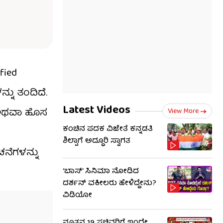
fied
್ನು ತಂದಿದೆ.
Latest Videos
ು ಅಥವಾ ಹೊಸ
View More
ಕಂಚಿನ ಪದಕ ವಿಜೇತೆ ಕನ್ನಡತಿ
ಶಿಲ್ಪಾಗೆ ಅದ್ಧೂರಿ ಸ್ವಾಗತ
ಚನೆಗಳನ್ನು
‘ಬಾಸ್’ ಸಿನಿಮಾ ನೋಡಿದ
ದರ್ಶನ್ ವಕೀಲರು ಹೇಳಿದ್ದೇನು?
ವಿಡಿಯೋ