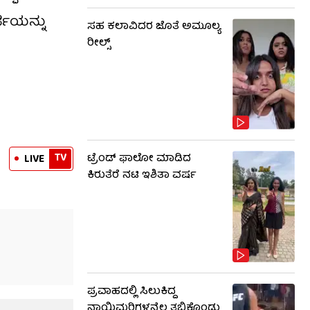
ಜಿಯನ್ನು
ಸಹ ಕಲಾವಿದರ ಜೊತೆ ಅಮೂಲ್ಯ
ರೀಲ್ಸ್
TV
ಟ್ರೆಂಡ್​​ ಫಾಲೋ ಮಾಡಿದ
LIVE
ಕಿರುತೆರೆ ನಟಿ ಇಶಿತಾ ವರ್ಷ
ಪ್ರವಾಹದಲ್ಲಿ ಸಿಲುಕಿದ್ದ
ನಾಯಿಮರಿಗಳನ್ನೆಲ್ಲ ತಬ್ಬಿಕೊಂಡು