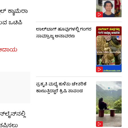
್ ಕ್ಯಾಮೆರಾ
ರುವ ಒಟಿಪಿ
ಲಾಲ್​ಬಾಗ್ ಹೂವುಗಳಲ್ಲಿ ಗಂಗರ
ಸಾಮ್ರಾಜ್ಯ ಅನಾವರಣ
ದ ಆದಾಯ
ಪ್ರಕೃತಿ ಮಧ್ಯೆ ಕುಳಿತು ಚೇತರಿಕೆ
ಕಾಣುತ್ತಿದ್ದಾರೆ ಕ್ರಿಷಿ ತಾಪಂಡ
ಲೈನ್‌ನಲ್ಲಿ
ಪ್ಪಿಸಲು