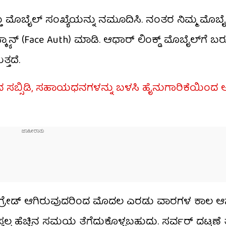
ತು ಮೊಬೈಲ್ ಸಂಖ್ಯೆಯನ್ನು ನಮೂದಿಸಿ. ನಂತರ ನಿಮ್ಮ ಮೊಬೈಲ
ಯಾನ್ (Face Auth) ಮಾಡಿ. ಆಧಾರ್ ಲಿಂಕ್ಡ್ ಮೊಬೈಲ್‌ಗೆ ಬ
್ತದೆ.
ರದ ಸಬ್ಸಿಡಿ, ಸಹಾಯಧನಗಳನ್ನು ಬಳಸಿ ಹೈನುಗಾರಿಕೆಯಿಂ
‌ಗ್ರೇಡ್ ಆಗಿರುವುದರಿಂದ ಮೊದಲ ಎರಡು ವಾರಗಳ ಕಾಲ ಆನ್‌
ವಲ್ಪ ಹೆಚ್ಚಿನ ಸಮಯ ತೆಗೆದುಕೊಳ್ಳಬಹುದು. ಸರ್ವರ್ ದಟ್ಟಣೆ ತ