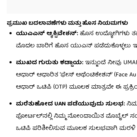
ಪ್ರಮುಖ ಬದಲಾವಣೆಗಳು ಮತ್ತು ಹೊಸ ನಿಯಮಗಳು
ಯುಎಎನ್ ಆ್ಯಕ್ಟಿವೇಶನ್:
ಹೊಸ ಉದ್ಯೋಗಿಗಳು ತಮ
ಮೊದಲ ಬಾರಿಗೆ ಹೊಸ ಯುಎನ್ ಪಡೆದುಕೊಳ್ಳಲು ಇಪಿಎ
ಮುಖದ ಗುರುತು ಕಡ್ಡಾಯ:
ಇನ್ಮುಂದೆ ನೀವು U
ಆಧಾರ್ ಆಧಾರಿತ ‘ಫೇಸ್ ಅಥೆಂಟಿಕೇಶನ್’ (Face Au
ಆಧಾರ್ ಒಟಿಪಿ (OTP) ಮೂಲಕ ಮಾತ್ರವೇ ಈ ಪ್ರಕ್ರಿಯ
ಮರೆತುಹೋದ UAN ಪಡೆಯುವುದು ಸುಲಭ:
ನಿಮ್
ಪೋರ್ಟಲ್‌ನಲ್ಲಿ ನಿಮ್ಮ ನೋಂದಾಯಿತ ಮೊಬೈಲ್ ಸಂಖ
ಒಟಿಪಿ ಪರಿಶೀಲಿಸುವ ಮೂಲಕ ಸುಲಭವಾಗಿ ಮರಳಿ ಪ