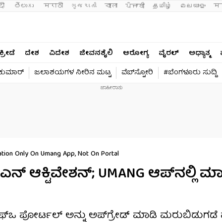
दी 
తెలుగు 
मराठी
ગુજરાતી
বাংলা
ਪੰਜਾਬੀ
தமிழ்
മലയാളം
मन
ಕ್ರೀಡೆ
ದೇಶ
ವಿದೇಶ
ಜೀವನಶೈಲಿ
ಆರೋಗ್ಯ
ವೈರಲ್​
ಅಧ್ಯಾತ್ಮ
ವಕುಮಾರ್​
ಜಲಾಶಯಗಳ ನೀರಿನ ಮಟ್ಟ
ವೆಬ್​ಸ್ಟೋರಿ
#ಬೆಂಗಳೂರು ಸುದ್ದಿ
tion Only On Umang App, Not On Portal
್ ಆಕ್ಟಿವೇಶನ್; UMANG ಆಪ್​ನಲ್ಲಿ ಮಾತ್
ಫ್​ಒ ಪೋರ್ಟಲ್ ಅನ್ನು ಅಪ್​ಗ್ರೇಡ್ ಮಾಡಿ ಮರುಬಿಡುಗಡೆ