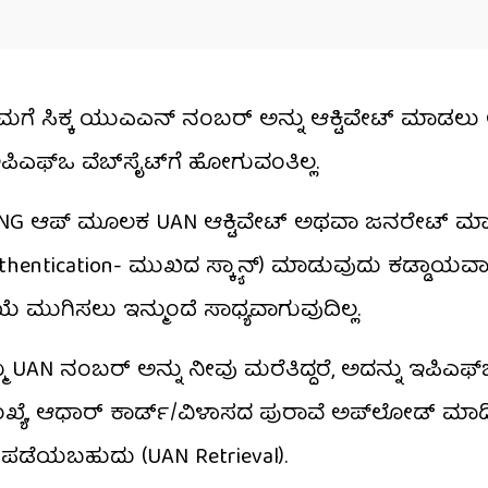
ಗೆ ಸಿಕ್ಕ ಯುಎಎನ್ ನಂಬರ್ ಅನ್ನು ಆಕ್ಟಿವೇಟ್ ಮಾಡಲ
ಫ್‌ಒ ವೆಬ್‌ಸೈಟ್‌ಗೆ ಹೋಗುವಂತಿಲ್ಲ.
MANG ಆಪ್ ಮೂಲಕ UAN ಆಕ್ಟಿವೇಟ್ ಅಥವಾ ಜನರೇಟ್ ಮ
thentication- ಮುಖದ ಸ್ಕ್ಯಾನ್) ಮಾಡುವುದು ಕಡ್ಡಾಯವಾ
ೆ ಮುಗಿಸಲು ಇನ್ಮುಂದೆ ಸಾಧ್ಯವಾಗುವುದಿಲ್ಲ.
ಮ UAN ನಂಬರ್ ಅನ್ನು ನೀವು ಮರೆತಿದ್ದರೆ, ಅದನ್ನು ಇಪಿಎಫ್
್ಯೆ, ಆಧಾರ್ ಕಾರ್ಡ್/ವಿಳಾಸದ ಪುರಾವೆ ಅಪ್‌ಲೋಡ್ ಮಾಡಿ
ಡೆಯಬಹುದು (UAN Retrieval).