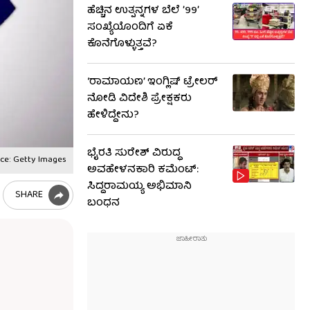
ಹೆಚ್ಚಿನ ಉತ್ಪನ್ನಗಳ ಬೆಲೆ ʼ99ʼ
ಸಂಖ್ಯೆಯೊಂದಿಗೆ ಏಕೆ
ಕೊನೆಗೊಳ್ಳುತ್ತವೆ?
‘ರಾಮಾಯಣ’ ಇಂಗ್ಲಿಷ್ ಟ್ರೇಲರ್
ನೋಡಿ ವಿದೇಶಿ ಪ್ರೇಕ್ಷಕರು
ಹೇಳಿದ್ದೇನು?
ಭೈರತಿ ಸುರೇಶ್ ವಿರುದ್ಧ
ce: Getty Images
ಅವಹೇಳನಕಾರಿ ಕಮೆಂಟ್:
ಸಿದ್ದರಾಮಯ್ಯ ಅಭಿಮಾನಿ
SHARE
ಬಂಧನ