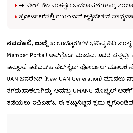
ಈ ವೇಳೆ, ಕೆಲ ಮಹತ್ವದ ಬದಲಾವಣೆಗಳನ್ನು ತರಲಾಗ
ಪೋರ್ಟಲ್​ನಲ್ಲಿ ಯುಎಎನ್ ಆ್ಯಕ್ಟಿವೇಶನ್ ಸಾಧ್ಯವಾಗ
ನವದೆಹಲಿ, ಜುಲೈ 5:
ಉದ್ಯೋಗಿಗಳ ಭವಿಷ್ಯ ನಿಧಿ ಸಂಸ್ಥ
Member Portal) ಅಪ್‌ಗ್ರೇಡ್ ಮಾಡಿದೆ. ಇದರ ಬೆನ್ನಲ್ಲೇ 
ಇನ್ಮುಂದೆ ಇಪಿಎಫ್‌ಒ ವೆಬ್‌ಸೈಟ್ ಪೋರ್ಟಲ್ ಮೂಲಕ 
UAN ಜನರೇಟ್ (New UAN Generation) ಮಾಡಲು ಸಾಧ್ಯ
ತೆಗೆದುಹಾಕಲಾಗಿದ್ದು, ಅವನ್ನು UMANG ಮೊಬೈಲ್ ಆಪ್‌ಗೆ 
ತಡೆಯಲು ಇಪಿಎಫ್‌ಒ ಈ ಕಟ್ಟುನಿಟ್ಟಿನ ಕ್ರಮ ಕೈಗೊಂಡಿದೆ