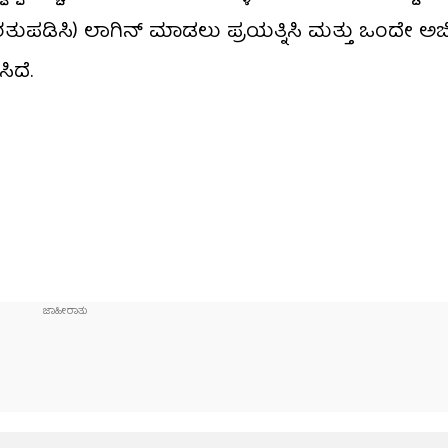
ಪಡಿಸಿ) ಲಾಗಿನ್ ಮಾಡಲು ಪ್ರಯತ್ನಿಸಿ ಮತ್ತು ಒಂದೇ ಅರ್
ಿದೆ.