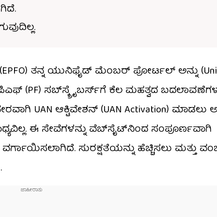
ಿದೆ.
ುವುದಿಲ್ಲ.
ೆ (EPFO) ತನ್ನ ಯುನಿಫೈಡ್ ಮೆಂಬರ್ ಪೋರ್ಟಲ್ ಅನ್ನು (Uni
ಪಿಎಫ್ (PF) ಸಬ್​ಸ್ಕ್ರೈಬರ್ಸ್​ಗೆ ಕೆಲ ಮಹತ್ವದ ಬದಲಾವಣೆಗಳನ
ನೇರವಾಗಿ UAN ಆಕ್ಟಿವೇಶನ್ (UAN Activation) ಮಾಡಲ
ವಿಲ್ಲ. ಈ ಸೇವೆಗಳನ್ನು ವೆಬ್‌ಸೈಟ್‌ನಿಂದ ಸಂಪೂರ್ಣವಾಗಿ
ವರ್ಗಾಯಿಸಲಾಗಿದೆ. ಸುರಕ್ಷತೆಯನ್ನು ಹೆಚ್ಚಿಸಲು ಮತ್ತು ವಂ
.