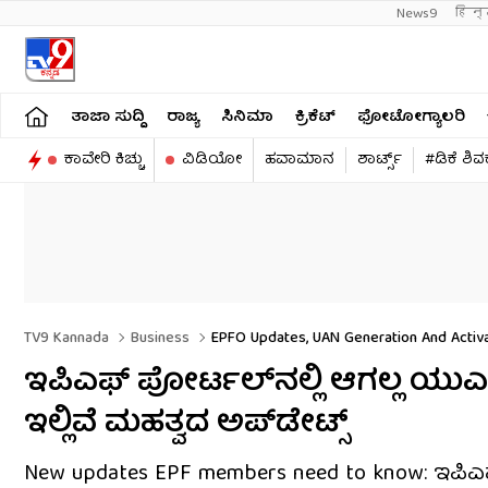
News9
हिन्
ತಾಜಾ ಸುದ್ದಿ
ರಾಜ್ಯ
ಸಿನಿಮಾ
ಕ್ರಿಕೆಟ್​
ಫೋಟೋಗ್ಯಾಲರಿ
ಕಾವೇರಿ ಕಿಚ್ಚು
ವಿಡಿಯೋ
ಹವಾಮಾನ
ಶಾರ್ಟ್ಸ್​
#ಡಿಕೆ ಶಿ
TV9 Kannada
Business
EPFO Updates, UAN Generation And Activa
ಇಪಿಎಫ್ ಪೋರ್ಟಲ್​ನಲ್ಲಿ ಆಗಲ್ಲ ಯುಎಎನ
ಇಲ್ಲಿವೆ ಮಹತ್ವದ ಅಪ್​ಡೇಟ್ಸ್
New updates EPF members need to know: ಇಪಿಎ