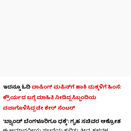
ಇದನ್ನೂ ಓದಿ
ವಾಷಿಂಗ್ ಮಷಿನ್​​ಗೆ ಹಾಕಿ ಮಕ್ಕಳಿಗೆ ಹಿಂಸೆ:
ಕ್ರೌರ್ಯದ ಬಗ್ಗೆ ಮಾಹಿತಿ ನೀಡಿದ್ದ ಸಿಬ್ಬಂದಿಯ
ವಜಾಗೊಳಿಸಿದ್ದ ಡೇ ಕೇರ್ ಸೆಂಟರ್
‘ಬ್ರ್ಯಾಂಡ್ ಬೆಂಗಳೂರಿಗೂ ಧಕ್ಕೆ’: ಗೃಹ ಸಚಿವರ ಆಕ್ರೋಶ