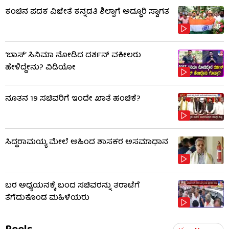
ಕಂಚಿನ ಪದಕ ವಿಜೇತೆ ಕನ್ನಡತಿ ಶಿಲ್ಪಾಗೆ ಅದ್ಧೂರಿ ಸ್ವಾಗತ
‘ಬಾಸ್’ ಸಿನಿಮಾ ನೋಡಿದ ದರ್ಶನ್ ವಕೀಲರು
ಹೇಳಿದ್ದೇನು? ವಿಡಿಯೋ
ನೂತನ 19 ಸಚಿವರಿಗೆ ಇಂದೇ ಖಾತೆ ಹಂಚಿಕೆ?
ಸಿದ್ದರಾಮಯ್ಯ ಮೇಲೆ ಅಹಿಂದ ಶಾಸಕರ ಅಸಮಾಧಾನ
ಬರ ಅಧ್ಯಯನಕ್ಕೆ ಬಂದ ಸಚಿವರನ್ನು ತರಾಟೆಗೆ
ತೆಗೆದುಕೊಂಡ ಮಹಿಳೆಯರು