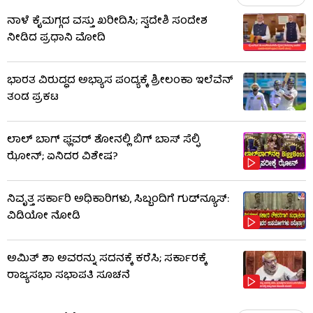
ನಾಳೆ ಕೈಮಗ್ಗದ ವಸ್ತು ಖರೀದಿಸಿ; ಸ್ವದೇಶಿ ಸಂದೇಶ
ನೀಡಿದ ಪ್ರಧಾನಿ ಮೋದಿ
ಭಾರತ ವಿರುದ್ಧದ ಅಭ್ಯಾಸ ಪಂದ್ಯಕ್ಕೆ ಶ್ರೀಲಂಕಾ ಇಲೆವೆನ್
ತಂಡ ಪ್ರಕಟ
ಲಾಲ್ ಬಾಗ್ ಫ್ಲವರ್ ಶೋನಲ್ಲಿ ಬಿಗ್ ಬಾಸ್ ಸೆಲ್ಫಿ
ಝೋನ್; ಏನಿದರ ವಿಶೇಷ?
ನಿವೃತ್ತ ಸರ್ಕಾರಿ ಅಧಿಕಾರಿಗಳು, ಸಿಬ್ಬಂದಿಗೆ ಗುಡ್​ನ್ಯೂಸ್:
ವಿಡಿಯೋ ನೋಡಿ
ಅಮಿತ್ ಶಾ ಅವರನ್ನು ಸದನಕ್ಕೆ ಕರೆಸಿ; ಸರ್ಕಾರಕ್ಕೆ
ರಾಜ್ಯಸಭಾ ಸಭಾಪತಿ ಸೂಚನೆ