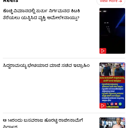
Reels
View More
ಕೊಚ್ಚಿ ವಿಮಾನದಲ್ಲಿ ತುರ್ತು ನಿರ್ಗಮನದ ಕಿಟಕಿ
ತೆರೆಯಲು ಯತ್ನಿಸಿದ ವ್ಯಕ್ತಿ; ಆಮೇಲೇನಾಯ್ತು?
ಸಿದ್ದರಾಮಯ್ಯ ಭೇಟಿಯಾದ ಮಾಜಿ ಸಚಿವ ಇಬ್ರಾಹಿಂ
ಆ 14ರಂದು ಬಸವರಾಜ ಹೊರಟ್ಟಿ ರಾಜೀನಾಮೆಗೆ
ನಿರ್ಧಾರ