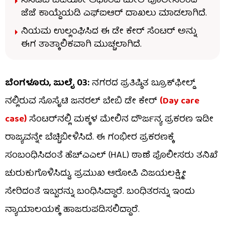
ಸಿಸಿಟಿವಿ ವಿಡಿಯೋ ಆಧಾರದ ಮೇಲೆ ಪೊಲೀಸರಿಂದ
ಜೆಜೆ ಕಾಯ್ದೆಯಡಿ ಎಫ್‌ಐಆರ್ ದಾಖಲು ಮಾಡಲಾಗಿದೆ.
ನಿಯಮ ಉಲ್ಲಂಘಿಸಿದ ಈ ಡೇ ಕೇರ್ ಸೆಂಟರ್ ಅನ್ನು
ಈಗ ತಾತ್ಕಾಲಿಕವಾಗಿ ಮುಚ್ಚಲಾಗಿದೆ.
ಬೆಂಗಳೂರು, ಜುಲೈ 03:
ನಗರದ ಪ್ರತಿಷ್ಠಿತ ಬ್ರೂಕ್​ಫೀಲ್ಡ್​​
ನಲ್ಲಿರುವ ಸೊಸೈಟಿ ಜನರಲ್ ಬೇಬಿ ಡೇ ಕೇರ್
(Day care
case)
ಸೆಂಟರ್‌ನಲ್ಲಿ ಮಕ್ಕಳ ಮೇಲಿನ ದೌರ್ಜನ್ಯ ಪ್ರಕರಣ ಇಡೀ
ರಾಜ್ಯವನ್ನೇ ಬೆಚ್ಚಿಬೀಳಿಸಿದೆ. ಈ ಗಂಭೀರ ಪ್ರಕರಣಕ್ಕೆ
ಸಂಬಂಧಿಸಿದಂತೆ ಹೆಚ್‌ಎಎಲ್‌ (HAL) ಠಾಣೆ ಪೊಲೀಸರು ತನಿಖೆ
ಚುರುಕುಗೊಳಿಸಿದ್ದು, ಪ್ರಮುಖ ಆರೋಪಿ ವಿಜಯಲಕ್ಷ್ಮೀ
ಸೇರಿದಂತೆ ಇಬ್ಬರನ್ನು ಬಂಧಿಸಿದ್ದಾರೆ. ಬಂಧಿತರನ್ನು ಇಂದು
ನ್ಯಾಯಾಲಯಕ್ಕೆ ಹಾಜರುಪಡಿಸಲಿದ್ದಾರೆ.