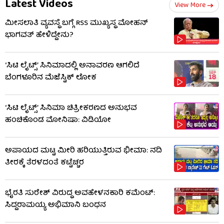
Latest Videos
View More
ಮೀಸಲಾತಿ ವ್ಯವಸ್ಥೆ ಬಗ್ಗೆ RSS​ ಮುಖ್ಯಸ್ಥ ಮೋಹನ್
ಭಾಗವತ್ ಹೇಳಿದ್ದೇನು?
‘ಸಿಟಿ ಲೈಟ್ಸ್’ ಸಿನಿಮಾದಲ್ಲಿ ಅನಾವರಣ ಆಗಲಿದೆ
ಬೆಂಗಳೂರಿನ ಮೆಜೆಸ್ಟಿಕ್ ಲೋಕ
‘ಸಿಟಿ ಲೈಟ್ಸ್’ ಸಿನಿಮಾ ಚಿತ್ರೀಕರಣದ ಅನುಭವ
ಹಂಚಿಕೊಂಡ ಮೋನಿಷಾ: ವಿಡಿಯೋ
ಅಪಾಯದ ಮಟ್ಟ ಮೀರಿ ಹರಿಯುತ್ತಿರುವ ಭೀಮಾ: ನದಿ
ತೀರಕ್ಕೆ ತೆರಳದಂತೆ ಕಟ್ಟೆಚ್ಚರ
ಭೈರತಿ ಸುರೇಶ್ ವಿರುದ್ಧ ಅವಹೇಳನಕಾರಿ ಕಮೆಂಟ್:
ಸಿದ್ದರಾಮಯ್ಯ ಅಭಿಮಾನಿ ಬಂಧನ