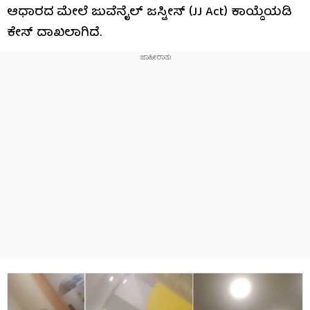
ಆಧಾರದ ಮೇಲೆ ಜುವೆನೈಲ್ ಜಸ್ಟೀಸ್ (JJ Act) ಕಾಯ್ದೆಯಡಿ
ಕೇಸ್ ದಾಖಲಾಗಿದೆ.