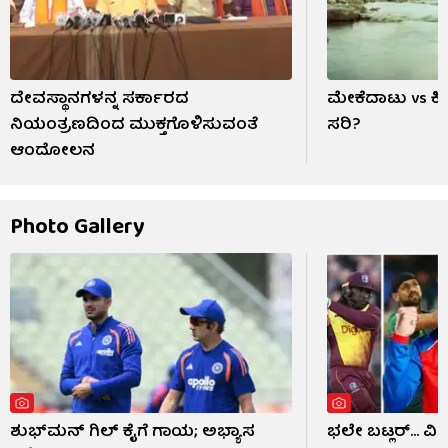
ದೇವಸ್ಥಾನಗಳನ್ನ ಸರ್ಕಾರದ
ಮೇಕೆದಾಟು vs ಕ
ನಿಯಂತ್ರಣದಿಂದ ಮುಕ್ತಗೊಳಿಸುವಂತೆ
ಸರಿ?
ಆಂದೋಲನ
Photo Gallery
ಶುಭ್​ಮನ್ ಗಿಲ್ ಕೈಗೆ ಗಾಯ; ಅಭ್ಯಾಸ
ಭಲೇ ಬಟ್ಲರ್... ವ