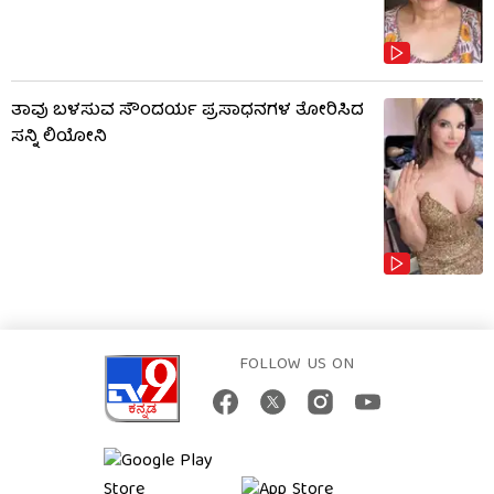
ತಾವು ಬಳಸುವ ಸೌಂದರ್ಯ ಪ್ರಸಾಧನಗಳ ತೋರಿಸಿದ
ಸನ್ನಿ ಲಿಯೋನಿ
FOLLOW US ON