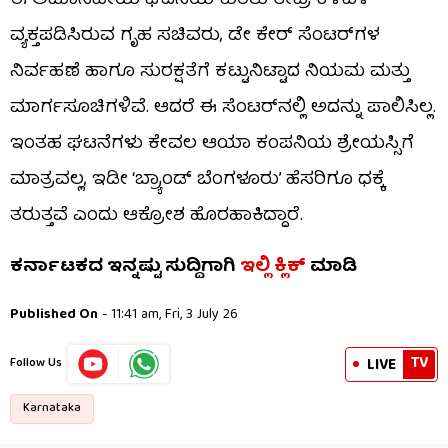
ಈ ಅಮಾನವೀಯ ಘಟನೆಯ ಕುರಿತು ತೀವ್ರ ಕಳವಳ
ವ್ಯಕ್ತಪಡಿಸಿರುವ ಗೃಹ ಸಚಿವರು, ಡೇ ಕೇರ್ ಸೆಂಟರ್‌ಗಳ
ನಿರ್ವಹಣೆ ಹಾಗೂ ಸುರಕ್ಷತೆಗೆ ಕಟ್ಟುನಿಟ್ಟಾದ ನಿಯಮ ಮತ್ತು
ಮಾರ್ಗಸೂಚಿಗಳಿವೆ. ಆದರೆ ಈ ಸೆಂಟರ್‌ನಲ್ಲಿ ಅದನ್ನು ಪಾಲಿಸಿಲ್ಲ.
ಇಂತಹ ಘಟನೆಗಳು ಕೇವಲ ಆಯಾ ಕಂಪನಿಯ ಶ್ರೇಯಸ್ಸಿಗೆ
ಮಾತ್ರವಲ್ಲ, ಇಡೀ ‘ಬ್ರ್ಯಾಂಡ್ ಬೆಂಗಳೂರು’ ಹೆಸರಿಗೂ ಧಕ್ಕೆ
ತರುತ್ತವೆ ಎಂದು ಆಕ್ರೋಶ ಹೊರಹಾಕಿದ್ದಾರೆ.
ಕರ್ನಾಟಕದ ಇನ್ನಷ್ಟು ಸುದ್ದಿಗಾಗಿ
ಇಲ್ಲಿ ಕ್ಲಿಕ್
ಮಾಡಿ
Published On
- 11:41 am, Fri, 3 July 26
TV
LIVE
Follow Us
Karnataka