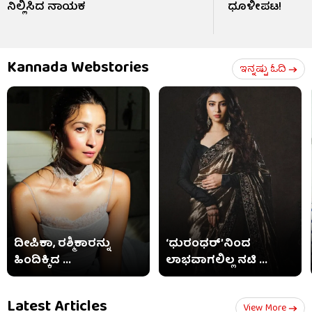
ನಿಲ್ಲಿಸಿದ ನಾಯಕ
ಧೂಳೀಪಟ!
Kannada Webstories
ಇನ್ನಷ್ಟು ಓದಿ
ದೀಪಿಕಾ, ರಶ್ಮಿಕಾರನ್ನು
‘ಧುರಂಧರ್’ನಿಂದ
ಹಿಂದಿಕ್ಕಿದ ...
ಲಾಭವಾಗಲಿಲ್ಲ ನಟಿ ...
Latest Articles
View More