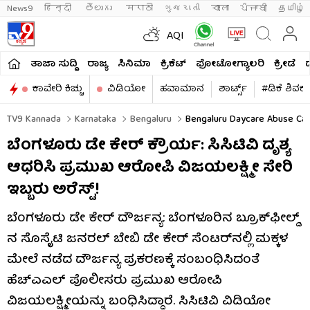
News9
हिन्दी 
తెలుగు 
मराठी
ગુજરાતી
বাংলা
ਪੰਜਾਬੀ
தமிழ்
AQI
ತಾಜಾ ಸುದ್ದಿ
ರಾಜ್ಯ
ಸಿನಿಮಾ
ಕ್ರಿಕೆಟ್​
ಫೋಟೋಗ್ಯಾಲರಿ
ಕ್ರೀಡೆ
ಕಾವೇರಿ ಕಿಚ್ಚು
ವಿಡಿಯೋ
ಹವಾಮಾನ
ಶಾರ್ಟ್ಸ್​
#ಡಿಕೆ ಶಿವಕ
TV9 Kannada
Karnataka
Bengaluru
Bengaluru Daycare Abuse Case
ಬೆಂಗಳೂರು ಡೇ ಕೇರ್ ಕ್ರೌರ್ಯ: ಸಿಸಿಟಿವಿ ದೃಶ್ಯ
ಆಧರಿಸಿ ಪ್ರಮುಖ ಆರೋಪಿ ವಿಜಯಲಕ್ಷ್ಮೀ ಸೇರಿ
ಇಬ್ಬರು ಅರೆಸ್ಟ್!
ಬೆಂಗಳೂರು ಡೇ ಕೇರ್ ದೌರ್ಜನ್ಯ: ಬೆಂಗಳೂರಿನ ಬ್ರೂಕ್​ಫೀಲ್ಡ್​​
ನ ಸೊಸೈಟಿ ಜನರಲ್ ಬೇಬಿ ಡೇ ಕೇರ್ ಸೆಂಟರ್‌ನಲ್ಲಿ ಮಕ್ಕಳ
ಮೇಲೆ ನಡೆದ ದೌರ್ಜನ್ಯ ಪ್ರಕರಣಕ್ಕೆ ಸಂಬಂಧಿಸಿದಂತೆ
ಹೆಚ್‌ಎಎಲ್ ಪೊಲೀಸರು ಪ್ರಮುಖ ಆರೋಪಿ
ವಿಜಯಲಕ್ಷ್ಮೀಯನ್ನು ಬಂಧಿಸಿದ್ದಾರೆ. ಸಿಸಿಟಿವಿ ವಿಡಿಯೋ