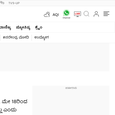
ी9
TV9-UP
AQI
ವಾಣಿಜ್ಯ
ಜ್ಯೋತಿಷ್ಯ
ಕ್ರೈಂ
#ನರೇಂದ್ರ ಮೋದಿ
ಉದ್ಯೋಗ
ರೆ. ಮೇ 18ರಿಂದ
ಲ್ಲ ಎಂದು