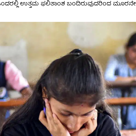
್ಷೆ ಒಂದರಲ್ಲಿ ಉತ್ತಮ ಫಲಿತಾಂಶ ಬಂದಿರುವುದರಿಂದ ಮೂರನೇ 