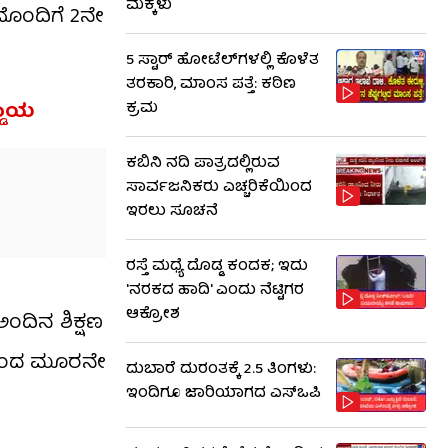
ಮಕ್ಕಳು
ಶದೊಂದಿಗೆ 2ನೇ
5 ಸ್ಟಾರ್ ಹೋಟೆಲ್​​ಗಳಲ್ಲಿ ಕೊಳೆತ
ತರಕಾರಿ, ಮಾಂಸ ಪತ್ತೆ: ಕಠಿಣ
್ಡಾಯ
ಕ್ರಮ
ಕಬಿನಿ ನದಿ ಪಾತ್ರದಲ್ಲಿರುವ
ಸಾರ್ವಜನಿಕರು ಎಚ್ಚರಿಕೆಯಿಂದ
ಇರಲು ಸೂಚನೆ
ರಸ್ತೆ ಮಧ್ಯೆ ದೊಡ್ಡ ಕಂದಕ; ಇದು
'ನರಕದ ಹಾದಿ' ಎಂದು ನೆಟ್ಟಿಗರ
ಆಕ್ರೋಶ
ಅಂದಿನ ಶಿಕ್ಷಣ
ದರಿಂದ ಮೂರನೇ
ದುಬಾರೆ ದುರಂತಕ್ಕೆ 2.5 ತಿಂಗಳು:
ಇಂದಿಗೂ ಜಾರಿಯಾಗದ ಎಸ್‌ಒಪಿ