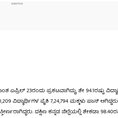
ಶ ಏಪ್ರಿಲ್ 23ರಂದು ಪ್ರಕಟವಾಗಿದ್ದು, ಶೇ 94.1ರಷ್ಟು ವಿದ್ಯಾ
,209 ವಿದ್ಯಾರ್ಥಿಗಳ ಪೈಕಿ 7,24,794 ಮಕ್ಕಳು ಪಾಸ್​​ ಆಗಿದ್ದರು
್ಣರಾಗಿದ್ದರು. ದಕ್ಷಿಣ ಕನ್ನಡ ಜಿಲ್ಲೆಯಲ್ಲಿ ಶೇಕಡಾ 98.40ರಷ