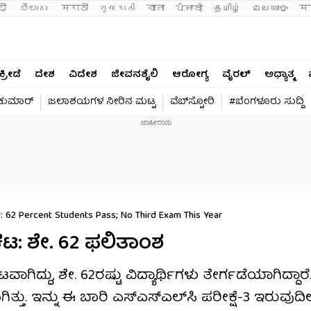
दी 
తెలుగు 
मराठी
ગુજરાતી
বাংলা
ਪੰਜਾਬੀ
தமிழ்
മലയാളം
मन
ಕ್ರೀಡೆ
ದೇಶ
ವಿದೇಶ
ಜೀವನಶೈಲಿ
ಆರೋಗ್ಯ
ವೈರಲ್​
ಅಧ್ಯಾತ್ಮ
ವಕುಮಾರ್​
ಜಲಾಶಯಗಳ ನೀರಿನ ಮಟ್ಟ
ವೆಬ್​ಸ್ಟೋರಿ
#ಬೆಂಗಳೂರು ಸುದ್ದಿ
 62 Percent Students Pass; No Third Exam This Year
ಪ್ರಕಟ: ಶೇ. 62 ಫಲಿತಾಂಶ
ಾಗಿದ್ದು, ಶೇ. 62ರಷ್ಟು ವಿದ್ಯಾರ್ಥಿಗಳು ತೇರ್ಗಡೆಯಾಗಿದ್ದಾ
ಗಿತ್ತು. ಇನ್ನು ಈ ಬಾರಿ ಎಸ್‌ಎಸ್‌ಎಲ್‌ಸಿ ಪರೀಕ್ಷೆ-3 ಇರುವುದಿ