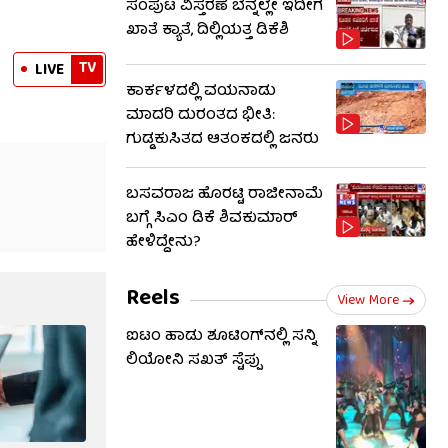
ಸಂಪುಟ ವಿಸ್ತರಣೆ ಬೆನ್ನಲ್ಲೇ ಇದೀಗ
ಖಾತೆ ಕ್ಯಾತೆ, ದಿಲ್ಲಿಯತ್ತ ಡಿಕೆಶಿ
TV
LIVE
ಕಾರ್ಕಳದಲ್ಲಿ ವಯನಾಡು
ಮಾದರಿ ದುರಂತದ ಭೀತಿ:
ಗುಡ್ಡಕುಸಿತದ ಆತಂಕದಲ್ಲಿ ಜನರು
ಬಸವರಾಜ ಹೊರಟ್ಟಿ ರಾಜೀನಾಮೆ
ಬಗ್ಗೆ ಸಿಎಂ ಡಿಕೆ ಶಿವಕುಮಾರ್
ಹೇಳಿದ್ದೇನು?
Reels
View More
ಐಟಂ ಹಾಡು ಶೂಟಿಂಗ್​​ನಲ್ಲಿ ಸನ್ನಿ
ಲಿಯೋನಿ ಸಖತ್ ಸ್ಟೆಪ್ಪು