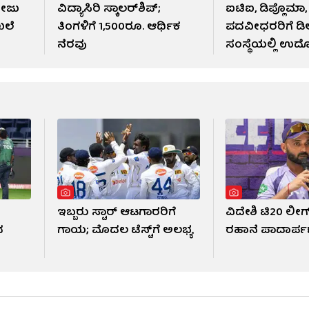
ಲೇಜು
ವಿದ್ಯಾಸಿರಿ ಸ್ಕಾಲರ್‌ಶಿಪ್​​​​;
ಐಟಿಐ, ಡಿಪ್ಲೊಮಾ,
ಖಲೆ
ತಿಂಗಳಿಗೆ 1,500ರೂ. ಆರ್ಥಿಕ
ಪದವೀಧರರಿಗೆ ಡಿಆ
ನೆರವು
ಸಂಸ್ಥೆಯಲ್ಲಿ ಉದ
ಇಬ್ಬರು ಸ್ಟಾರ್ ಆಟಗಾರರಿಗೆ
ವಿದೇಶಿ ಟಿ20 ಲೀಗ್​
ದ
ಗಾಯ; ಮೊದಲ ಟೆಸ್ಟ್​ಗೆ ಅಲಭ್ಯ
ರಹಾನೆ ಪಾದಾರ್ಪ