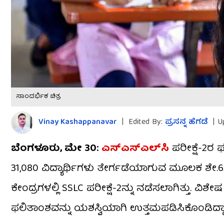
ಸಾಂದರ್ಭಿಕ ಚಿತ್ರ
Vinay Kashappanavar
|
Edited By:
ಪ್ರಸನ್ನ ಹೆಗಡೆ
|
U
ಬೆಂಗಳೂರು, ಮೇ 30:
ಎಸ್‌ಎಸ್‌ಎಲ್‌ಸಿ
ಪರೀಕ್ಷೆ-2ರ ಫಲ
31,080 ವಿದ್ಯಾರ್ಥಿಗಳು ತೇರ್ಗಡೆಯಾಗುವ ಮೂಲಕ ಶೇ.6
ಕೇಂದ್ರಗಳಲ್ಲಿ SSLC ಪರೀಕ್ಷೆ-2ನ್ನು ನಡೆಸಲಾಗಿತ್ತು. ವಿಶೇ
ಫಲಿತಾಂಶವನ್ನು ಯಶಸ್ವಿಯಾಗಿ ಉತ್ತಮಪಡಿಸಿಕೊಂಡಿದ್ದಾ