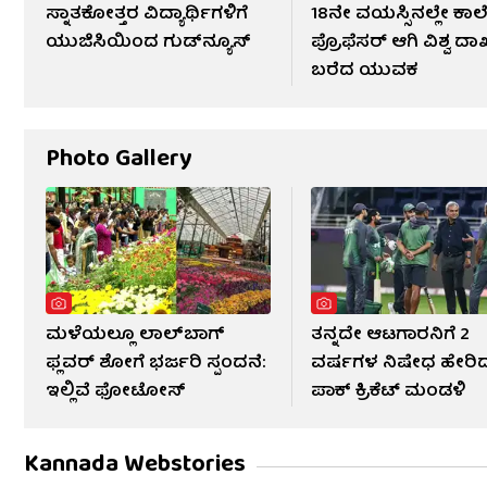
ಸ್ನಾತಕೋತ್ತರ ವಿದ್ಯಾರ್ಥಿಗಳಿಗೆ
18ನೇ ವಯಸ್ಸಿನಲ್ಲೇ ಕಾ
ಯುಜಿಸಿಯಿಂದ ಗುಡ್​​ನ್ಯೂಸ್​
ಪ್ರೊಫೆಸರ್ ಆಗಿ ವಿಶ್ವ ದಾ
ಬರೆದ ಯುವಕ
Photo Gallery
ಮಳೆಯಲ್ಲೂ ಲಾಲ್‌ಬಾಗ್
ತನ್ನದೇ ಆಟಗಾರನಿಗೆ 2
ಫ್ಲವರ್ ಶೋಗೆ ಭರ್ಜರಿ ಸ್ಪಂದನೆ:
ವರ್ಷಗಳ ನಿಷೇಧ ಹೇರಿ
ಇಲ್ಲಿವೆ ಫೋಟೋಸ್​
ಪಾಕ್ ಕ್ರಿಕೆಟ್ ಮಂಡಳಿ
Kannada Webstories