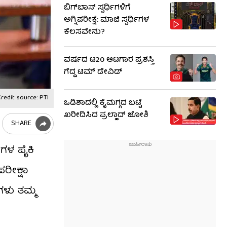
ಬಿಗ್​​ಬಾಸ್​ ಸ್ಪರ್ಧಿಗಳಿಗೆ
ಅಗ್ನಿಪರೀಕ್ಷೆ: ಮಾಜಿ ​​ಸ್ಪರ್ಧಿಗಳ
ಕೆಲಸವೇನು?
ವರ್ಷದ ಟಿ20 ಆಟಗಾರ ಪ್ರಶಸ್ತಿ
ಗೆದ್ದ ಟಿಮ್ ಡೇವಿಡ್
redit source: PTI
ಒಡಿಶಾದಲ್ಲಿ ಕೈಮಗ್ಗದ ಬಟ್ಟೆ
ಖರೀದಿಸಿದ ಪ್ರಲ್ಹಾದ್ ಜೋಶಿ
SHARE
ಥಿಗಳ ಪೈಕಿ
ರೀಕ್ಷಾ
ಿಗಳು ತಮ್ಮ